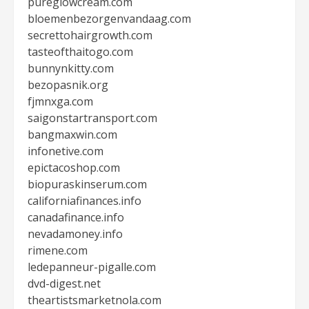
pureglowcream.com
bloemenbezorgenvandaag.com
secrettohairgrowth.com
tasteofthaitogo.com
bunnynkitty.com
bezopasnik.org
fjmnxga.com
saigonstartransport.com
bangmaxwin.com
infonetive.com
epictacoshop.com
biopuraskinserum.com
californiafinances.info
canadafinance.info
nevadamoney.info
rimene.com
ledepanneur-pigalle.com
dvd-digest.net
theartistsmarketnola.com