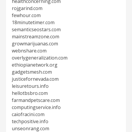
healthconcerning.com
rojgarind.com
fewhour.com
18minutetimer.com
semanticseostars.com
mainstreamzone.com
growmarijuanas.com
webnshare.com
overlygeneralization.com
ethiopianetwork.org
gadgetsmesh.com
justicefornevada.com
leisuretours.info
hellotbsbro.com
farmandpetscare.com
computingservice.info
caiofracini.com
techpositive.info
unseonrang.com