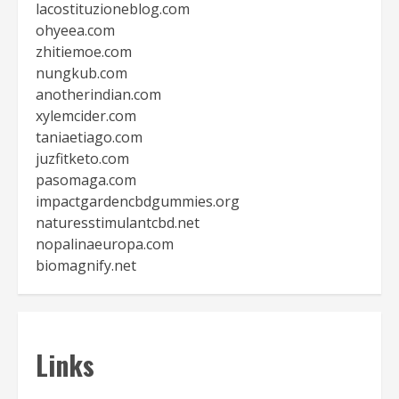
lacostituzioneblog.com
ohyeea.com
zhitiemoe.com
nungkub.com
anotherindian.com
xylemcider.com
taniaetiago.com
juzfitketo.com
pasomaga.com
impactgardencbdgummies.org
naturesstimulantcbd.net
nopalinaeuropa.com
biomagnify.net
Links