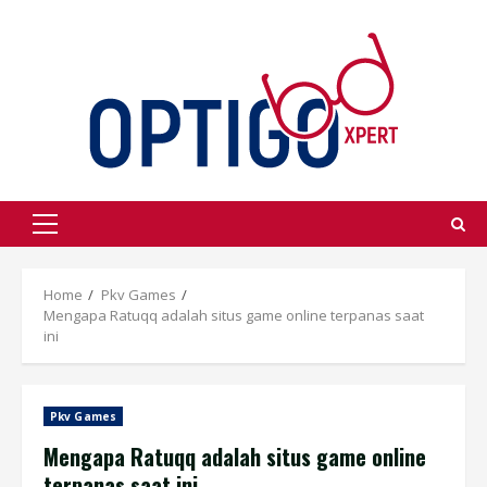
Skip
to
content
Primary
Menu
Home
Pkv Games
Mengapa Ratuqq adalah situs game online terpanas saat
ini
Pkv Games
Mengapa Ratuqq adalah situs game online
terpanas saat ini