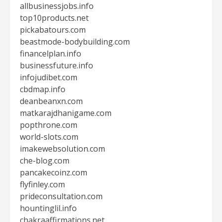
allbusinessjobs.info
top10products.net
pickabatours.com
beastmode-bodybuilding.com
financelplan.info
businessfuture.info
infojudibet.com
cbdmap.info
deanbeanxn.com
matkarajdhanigame.com
popthrone.com
world-slots.com
imakewebsolution.com
che-blog.com
pancakecoinz.com
flyfinley.com
prideconsultation.com
hountinglil.info
chakraaffirmations.net