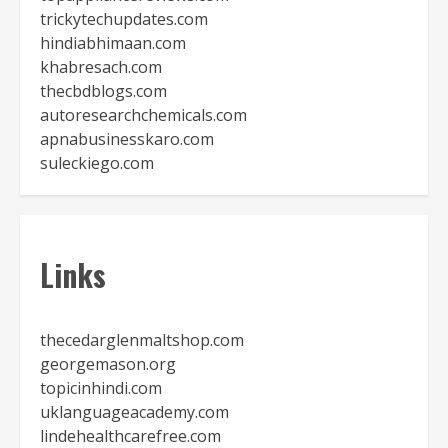
trickytechupdates.com
hindiabhimaan.com
khabresach.com
thecbdblogs.com
autoresearchchemicals.com
apnabusinesskaro.com
suleckiego.com
Links
thecedarglenmaltshop.com
georgemason.org
topicinhindi.com
uklanguageacademy.com
lindehealthcarefree.com