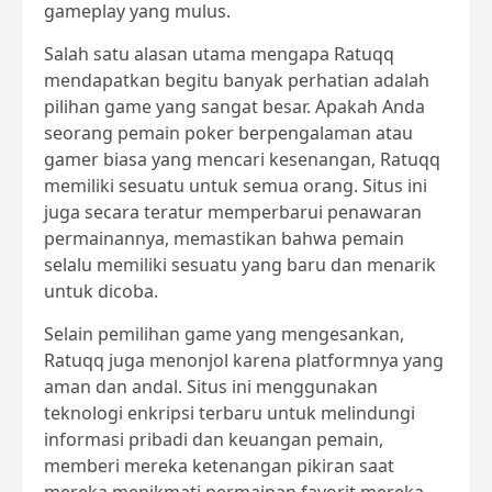
gameplay yang mulus.
Salah satu alasan utama mengapa Ratuqq
mendapatkan begitu banyak perhatian adalah
pilihan game yang sangat besar. Apakah Anda
seorang pemain poker berpengalaman atau
gamer biasa yang mencari kesenangan, Ratuqq
memiliki sesuatu untuk semua orang. Situs ini
juga secara teratur memperbarui penawaran
permainannya, memastikan bahwa pemain
selalu memiliki sesuatu yang baru dan menarik
untuk dicoba.
Selain pemilihan game yang mengesankan,
Ratuqq juga menonjol karena platformnya yang
aman dan andal. Situs ini menggunakan
teknologi enkripsi terbaru untuk melindungi
informasi pribadi dan keuangan pemain,
memberi mereka ketenangan pikiran saat