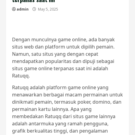
admin
May 5, 2025
Dengan munculnya game online, ada banyak
situs web dan platform untuk dipilih pemain.
Namun, satu situs yang dengan cepat
mendapatkan popularitas dan dipuji sebagai
situs game online terpanas saat ini adalah
Ratuqq.
Ratuqq adalah platform game online yang
menawarkan berbagai macam permainan untuk
dinikmati pemain, termasuk poker, domino, dan
permainan kartu lainnya. Apa yang
membedakan Ratuqq dari situs game lainnya
adalah antarmuka yang ramah pengguna,
grafik berkualitas tinggi, dan pengalaman