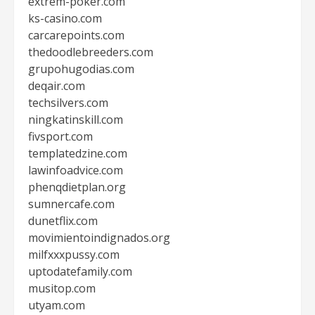
extrem-poker.com
ks-casino.com
carcarepoints.com
thedoodlebreeders.com
grupohugodias.com
deqair.com
techsilvers.com
ningkatinskill.com
fivsport.com
templatedzine.com
lawinfoadvice.com
phenqdietplan.org
sumnercafe.com
dunetflix.com
movimientoindignados.org
milfxxxpussy.com
uptodatefamily.com
musitop.com
utyam.com