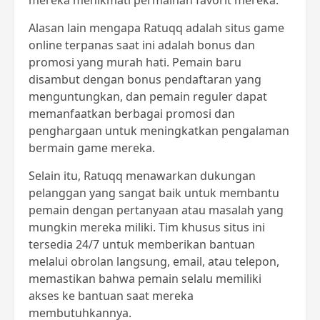
mereka menikmati permainan favorit mereka.
Alasan lain mengapa Ratuqq adalah situs game
online terpanas saat ini adalah bonus dan
promosi yang murah hati. Pemain baru
disambut dengan bonus pendaftaran yang
menguntungkan, dan pemain reguler dapat
memanfaatkan berbagai promosi dan
penghargaan untuk meningkatkan pengalaman
bermain game mereka.
Selain itu, Ratuqq menawarkan dukungan
pelanggan yang sangat baik untuk membantu
pemain dengan pertanyaan atau masalah yang
mungkin mereka miliki. Tim khusus situs ini
tersedia 24/7 untuk memberikan bantuan
melalui obrolan langsung, email, atau telepon,
memastikan bahwa pemain selalu memiliki
akses ke bantuan saat mereka
membutuhkannya.