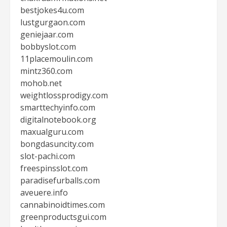
bestjokes4u.com
lustgurgaon.com
geniejaar.com
bobbyslot.com
11placemoulin.com
mintz360.com
mohob.net
weightlossprodigy.com
smarttechyinfo.com
digitalnotebook.org
maxualguru.com
bongdasuncity.com
slot-pachi.com
freespinsslot.com
paradisefurballs.com
aveuere.info
cannabinoidtimes.com
greenproductsgui.com