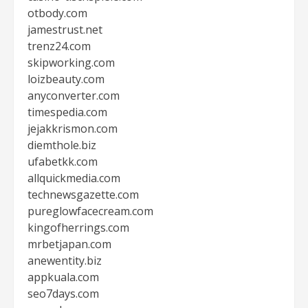
otbody.com
jamestrust.net
trenz24.com
skipworking.com
loizbeauty.com
anyconverter.com
timespedia.com
jejakkrismon.com
diemthole.biz
ufabetkk.com
allquickmedia.com
technewsgazette.com
pureglowfacecream.com
kingofherrings.com
mrbetjapan.com
anewentity.biz
appkuala.com
seo7days.com