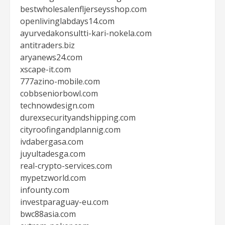
bestwholesalenfljerseysshop.com
openlivinglabdays14.com
ayurvedakonsultti-kari-nokela.com
antitraders.biz
aryanews24.com
xscape-it.com
777azino-mobile.com
cobbseniorbowl.com
technowdesign.com
durexsecurityandshipping.com
cityroofingandplannig.com
ivdabergasa.com
juyultadesga.com
real-crypto-services.com
mypetzworld.com
infounty.com
investparaguay-eu.com
bwc88asia.com