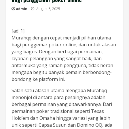
admin
August 6, 2025
[ad_1]
Murahqq dengan cepat menjadi pilihan utama
bagi penggemar poker online, dan untuk alasan
yang bagus. Dengan berbagai permainan,
layanan pelanggan yang sangat baik, dan
antarmuka yang ramah pengguna, tidak heran
mengapa begitu banyak pemain berbondong-
bondong ke platform ini.
Salah satu alasan utama mengapa Murahqq
menonjol di antara para pesaingnya adalah
berbagai permainan yang ditawarkannya. Dari
permainan poker tradisional seperti Texas
Hold’em dan Omaha hingga variasi yang lebih
unik seperti Capsa Susun dan Domino QQ, ada