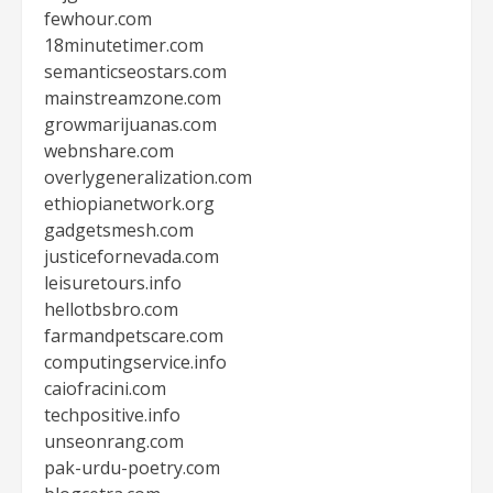
fewhour.com
18minutetimer.com
semanticseostars.com
mainstreamzone.com
growmarijuanas.com
webnshare.com
overlygeneralization.com
ethiopianetwork.org
gadgetsmesh.com
justicefornevada.com
leisuretours.info
hellotbsbro.com
farmandpetscare.com
computingservice.info
caiofracini.com
techpositive.info
unseonrang.com
pak-urdu-poetry.com