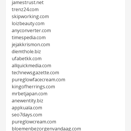
jamestrust.net
trenz24.com
skipworking.com
loizbeauty.com
anyconverter.com
timespedia.com
jejakkrismon.com
diemthole.biz
ufabetkk.com
allquickmedia.com
technewsgazette.com
pureglowfacecream.com
kingofherrings.com
mrbetjapan.com
anewentity.biz
appkuala.com
seo7days.com
pureglowcream.com
bloemenbezorgenvandaag.com