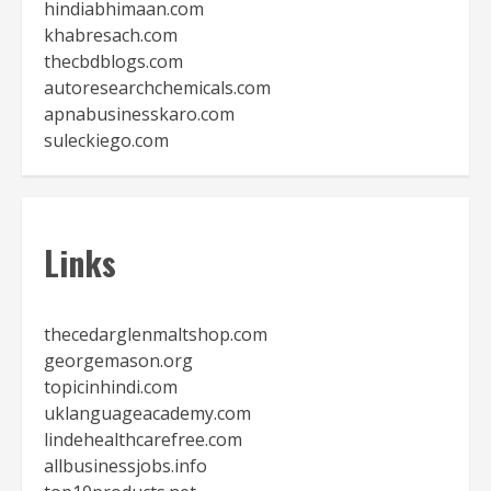
hindiabhimaan.com
khabresach.com
thecbdblogs.com
autoresearchchemicals.com
apnabusinesskaro.com
suleckiego.com
Links
thecedarglenmaltshop.com
georgemason.org
topicinhindi.com
uklanguageacademy.com
lindehealthcarefree.com
allbusinessjobs.info