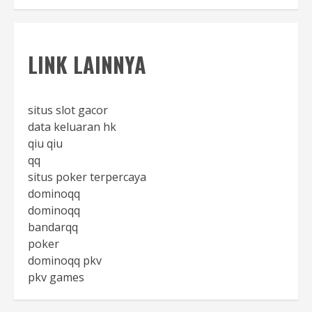
LINK LAINNYA
situs slot gacor
data keluaran hk
qiu qiu
qq
situs poker terpercaya
dominoqq
dominoqq
bandarqq
poker
dominoqq pkv
pkv games