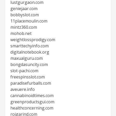
lustgurgaon.com
geniejaar.com
bobbyslot.com
11placemoulin.com
mintz360.com
mohob.net
weightlossprodigy.com
smarttechyinfo.com
digitalnotebook.org
maxualguru.com
bongdasuncity.com
slot-pachi.com
freespinsslot.com
paradisefurballs.com
aveuere.info
cannabinoidtimes.com
greenproductsgui.com
healthconcerning.com
rojgarind.com