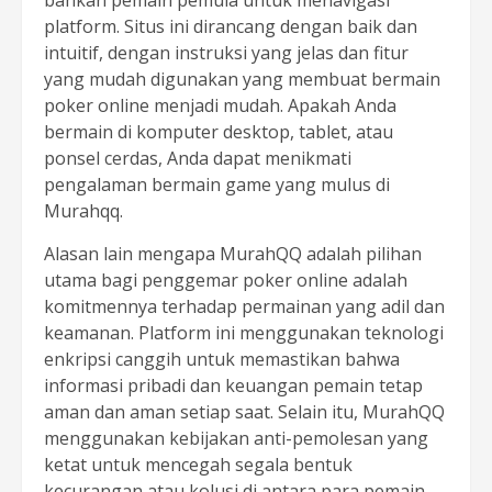
bahkan pemain pemula untuk menavigasi
platform. Situs ini dirancang dengan baik dan
intuitif, dengan instruksi yang jelas dan fitur
yang mudah digunakan yang membuat bermain
poker online menjadi mudah. Apakah Anda
bermain di komputer desktop, tablet, atau
ponsel cerdas, Anda dapat menikmati
pengalaman bermain game yang mulus di
Murahqq.
Alasan lain mengapa MurahQQ adalah pilihan
utama bagi penggemar poker online adalah
komitmennya terhadap permainan yang adil dan
keamanan. Platform ini menggunakan teknologi
enkripsi canggih untuk memastikan bahwa
informasi pribadi dan keuangan pemain tetap
aman dan aman setiap saat. Selain itu, MurahQQ
menggunakan kebijakan anti-pemolesan yang
ketat untuk mencegah segala bentuk
kecurangan atau kolusi di antara para pemain,