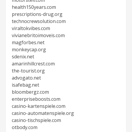
motorstell.com
health150years.com
prescriptions-drug.org
technocrewsolution.com
viraltokvibes.com
vivianebritoimoveis.com
magforbes.net
monkeycap.org
sdenix.net
amarinhillcrest.com
the-tourist.org
advogato.net
isafebag.net
bloombergz.com
enterpriseboosts.com
casino-kartenspiele.com
casino-automatenspiele.org
casino-tischspiele.com
otbody.com