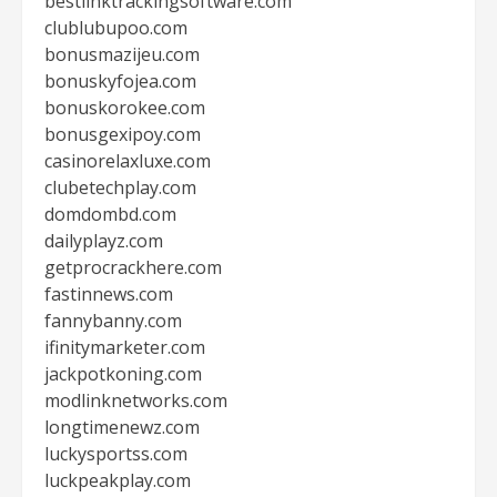
bestlinktrackingsoftware.com
clublubupoo.com
bonusmazijeu.com
bonuskyfojea.com
bonuskorokee.com
bonusgexipoy.com
casinorelaxluxe.com
clubetechplay.com
domdombd.com
dailyplayz.com
getprocrackhere.com
fastinnews.com
fannybanny.com
ifinitymarketer.com
jackpotkoning.com
modlinknetworks.com
longtimenewz.com
luckysportss.com
luckpeakplay.com