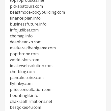
top10products.net
pickabatours.com
beastmode-bodybuilding.com
financelplan.info
businessfuture.info
infojudibet.com
cbdmap.info
deanbeanxn.com
matkarajdhanigame.com
popthrone.com
world-slots.com
imakewebsolution.com
che-blog.com
pancakecoinz.com
flyfinley.com
prideconsultation.com
hountinglil.info
chakraaffirmations.net
bestjokes4u.com