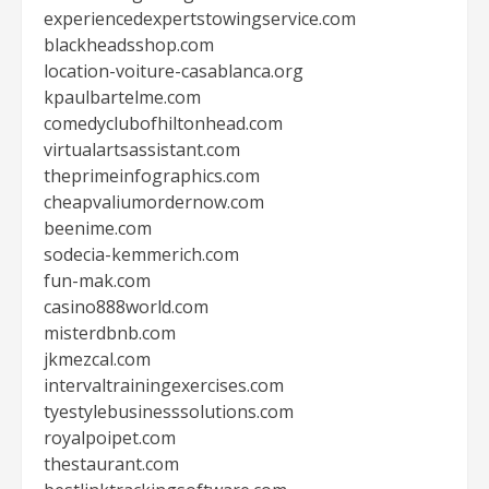
experiencedexpertstowingservice.com
blackheadsshop.com
location-voiture-casablanca.org
kpaulbartelme.com
comedyclubofhiltonhead.com
virtualartsassistant.com
theprimeinfographics.com
cheapvaliumordernow.com
beenime.com
sodecia-kemmerich.com
fun-mak.com
casino888world.com
misterdbnb.com
jkmezcal.com
intervaltrainingexercises.com
tyestylebusinesssolutions.com
royalpoipet.com
thestaurant.com