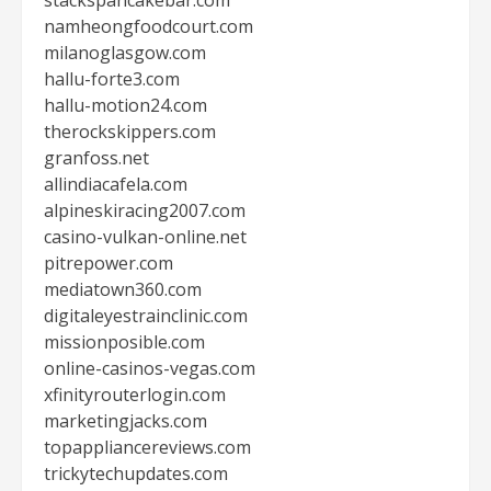
stackspancakebar.com
namheongfoodcourt.com
milanoglasgow.com
hallu-forte3.com
hallu-motion24.com
therockskippers.com
granfoss.net
allindiacafela.com
alpineskiracing2007.com
casino-vulkan-online.net
pitrepower.com
mediatown360.com
digitaleyestrainclinic.com
missionposible.com
online-casinos-vegas.com
xfinityrouterlogin.com
marketingjacks.com
topappliancereviews.com
trickytechupdates.com