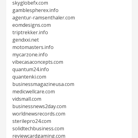
skyglobefx.com
gamblespherex.info
agentur-ramsenthaler.com
eomdesigns.com
triptrekker.info
gendxxi.net
motomasters.info
mycarzone.info
vibecasaconcepts.com
quantum24.info
quantenki.com
businessmagazineusa.com
medicwellcare.com
vidsmall.com
businessnews2day.com
worldnewsrecords.com
sterilepro24.com
solidtechbusiness.com
reviewcardgaming.com