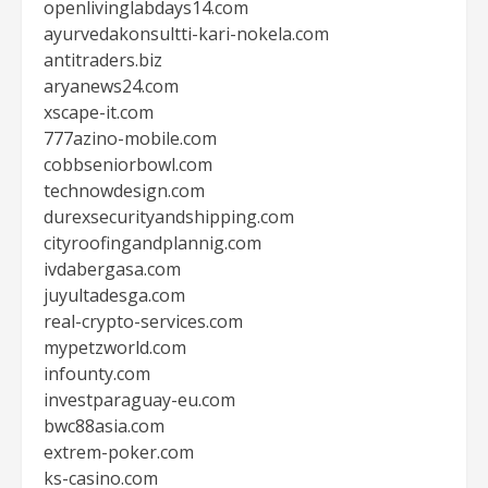
openlivinglabdays14.com
ayurvedakonsultti-kari-nokela.com
antitraders.biz
aryanews24.com
xscape-it.com
777azino-mobile.com
cobbseniorbowl.com
technowdesign.com
durexsecurityandshipping.com
cityroofingandplannig.com
ivdabergasa.com
juyultadesga.com
real-crypto-services.com
mypetzworld.com
infounty.com
investparaguay-eu.com
bwc88asia.com
extrem-poker.com
ks-casino.com