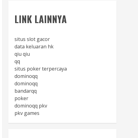
LINK LAINNYA
situs slot gacor
data keluaran hk
qiu qiu
qq
situs poker terpercaya
dominoqq
dominoqq
bandarqq
poker
dominoqq pkv
pkv games