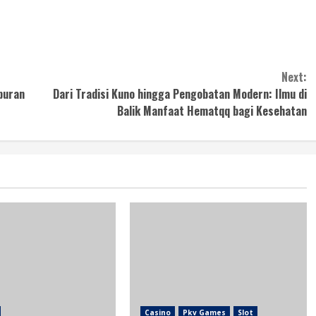
Next:
buran
Dari Tradisi Kuno hingga Pengobatan Modern: Ilmu di
Balik Manfaat Hematqq bagi Kesehatan
Casino
Pkv Games
Slot