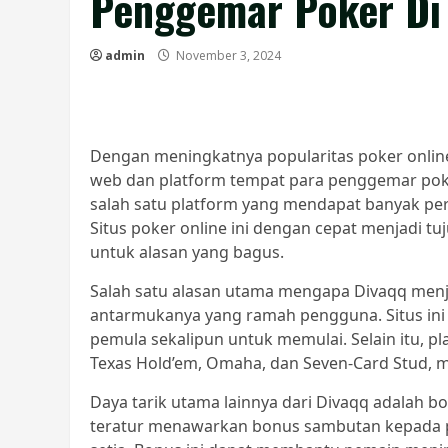
Penggemar Poker Di
admin
November 3, 2024
Dengan meningkatnya popularitas poker online 
web dan platform tempat para penggemar pok
salah satu platform yang mendapat banyak per
Situs poker online ini dengan cepat menjadi 
untuk alasan yang bagus.
Salah satu alasan utama mengapa Divaqq menja
antarmukanya yang ramah pengguna. Situs in
pemula sekalipun untuk memulai. Selain itu, 
Texas Hold’em, Omaha, dan Seven-Card Stud, 
Daya tarik utama lainnya dari Divaqq adalah b
teratur menawarkan bonus sambutan kepada p