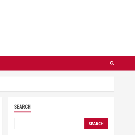
SEARCH
SEARCH