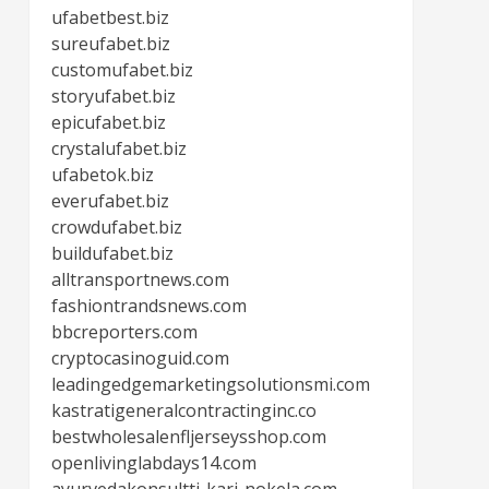
ufabetbest.biz
sureufabet.biz
customufabet.biz
storyufabet.biz
epicufabet.biz
crystalufabet.biz
ufabetok.biz
everufabet.biz
crowdufabet.biz
buildufabet.biz
alltransportnews.com
fashiontrandsnews.com
bbcreporters.com
cryptocasinoguid.com
leadingedgemarketingsolutionsmi.com
kastratigeneralcontractinginc.co
bestwholesalenfljerseysshop.com
openlivinglabdays14.com