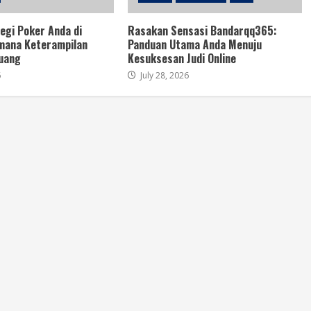
egi Poker Anda di
Rasakan Sensasi Bandarqq365:
imana Keterampilan
Panduan Utama Anda Menuju
uang
Kesuksesan Judi Online
6
July 28, 2026