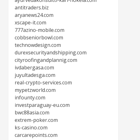
ayurvedakonsultti-kari-nokela.com
antitraders.biz
aryanews24.com
xscape-it.com
777azino-mobile.com
cobbseniorbowl.com
technowdesign.com
durexsecurityandshipping.com
cityroofingandplannig.com
ivdabergasa.com
juyultadesga.com
real-crypto-services.com
mypetzworld.com
infounty.com
investparaguay-eu.com
bwc88asia.com
extrem-poker.com
ks-casino.com
carcarepoints.com