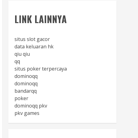
LINK LAINNYA
situs slot gacor
data keluaran hk
qiu qiu
qq
situs poker terpercaya
dominoqq
dominoqq
bandarqq
poker
dominoqq pkv
pkv games