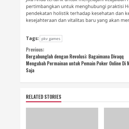
pertimbangkan untuk menghubungi praktisi He
pendekatan holistik terhadap kesehatan dan 
kesejahteraan dan vitalitas baru yang akan m
Tags:
pkv games
Continue
Previous:
Bergabunglah dengan Revolusi: Bagaimana Divaqq
Reading
Mengubah Permainan untuk Pemain Poker Online Di 
Saja
RELATED STORIES