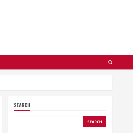
SEARCH
SEARCH