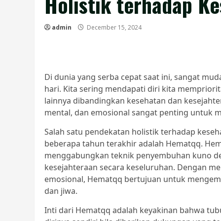
Holistik terhadap K
admin
December 15, 2024
Di dunia yang serba cepat saat ini, sangat mu
hari. Kita sering mendapati diri kita memprio
lainnya dibandingkan kesehatan dan kesejahter
mental, dan emosional sangat penting untuk 
Salah satu pendekatan holistik terhadap kes
beberapa tahun terakhir adalah Hematqq. He
menggabungkan teknik penyembuhan kuno den
kesejahteraan secara keseluruhan. Dengan me
emosional, Hematqq bertujuan untuk mengemba
dan jiwa.
Inti dari Hematqq adalah keyakinan bahwa 