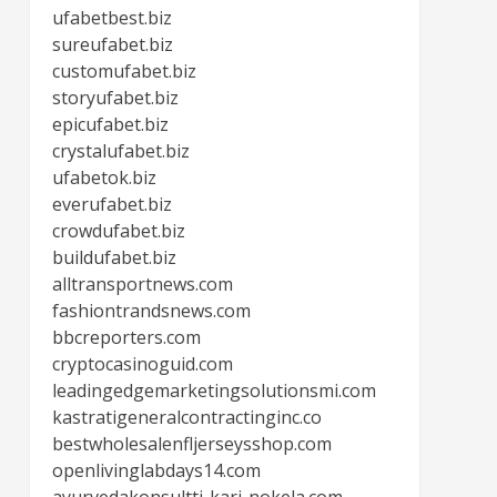
ufabetbest.biz
sureufabet.biz
customufabet.biz
storyufabet.biz
epicufabet.biz
crystalufabet.biz
ufabetok.biz
everufabet.biz
crowdufabet.biz
buildufabet.biz
alltransportnews.com
fashiontrandsnews.com
bbcreporters.com
cryptocasinoguid.com
leadingedgemarketingsolutionsmi.com
kastratigeneralcontractinginc.co
bestwholesalenfljerseysshop.com
openlivinglabdays14.com