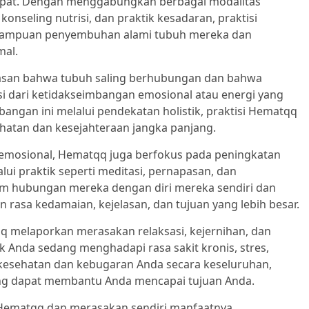
 tepat. Dengan menggabungkan berbagai modalitas
 konseling nutrisi, dan praktik kesadaran, praktisi
ampuan penyembuhan alami tubuh mereka dan
mal.
gasan bahwa tubuh saling berhubungan dan bahwa
asi dari ketidakseimbangan emosional atau energi yang
ngan ini melalui pendekatan holistik, praktisi Hematqq
atan dan kesejahteraan jangka panjang.
n emosional, Hematqq juga berfokus pada peningkatan
lui praktik seperti meditasi, pernapasan, dan
m hubungan mereka dengan diri mereka sendiri dan
 rasa kedamaian, kejelasan, dan tujuan yang lebih besar.
 melaporkan merasakan relaksasi, kejernihan, dan
k Anda sedang menghadapi rasa sakit kronis, stres,
kesehatan dan kebugaran Anda secara keseluruhan,
ng dapat membantu Anda mencapai tujuan Anda.
n Hematqq dan merasakan sendiri manfaatnya,