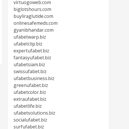
virtuogoweb.com
biglotshours.com
buyliraglutide.com
onlinesafemeds.com
gyanibhandar.com
ufabetwarp.biz
ufabetclip.biz
expertufabet.biz
fantasyufabet.biz
ufabetsiam.biz
swissufabet.biz
ufabetbusiness.biz
greenufabet.biz
ufabetcolor.biz
extraufabet.biz
ufabetlife.biz
ufabetsolutions.biz
socialufabet.biz
surfufabet.biz