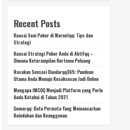
Recent Posts
Kuasai Seni Poker di Warnetqq: Tips dan
Strategi
Kuasai Strategi Poker Anda di Aktifqq –
Dimana Keterampilan Bertemu Peluang
Rasakan Sensasi Bandarqq365: Panduan
Utama Anda Menuju Kesuksesan Judi Online
Mengapa IMCQQ Menjadi Platform yang Perlu
Anda Ketahui di Tahun 2021
Gemarqq: Batu Permata Yang Memancarkan
Keindahan dan Keanggunan