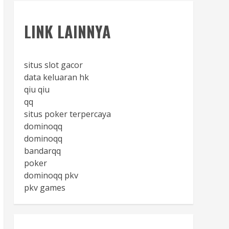
LINK LAINNYA
situs slot gacor
data keluaran hk
qiu qiu
qq
situs poker terpercaya
dominoqq
dominoqq
bandarqq
poker
dominoqq pkv
pkv games