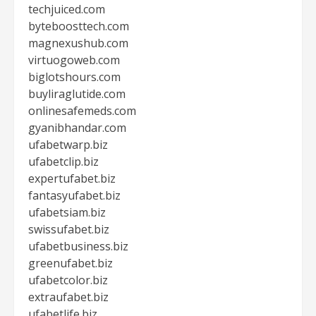
techjuiced.com
byteboosttech.com
magnexushub.com
virtuogoweb.com
biglotshours.com
buyliraglutide.com
onlinesafemeds.com
gyanibhandar.com
ufabetwarp.biz
ufabetclip.biz
expertufabet.biz
fantasyufabet.biz
ufabetsiam.biz
swissufabet.biz
ufabetbusiness.biz
greenufabet.biz
ufabetcolor.biz
extraufabet.biz
ufabetlife.biz