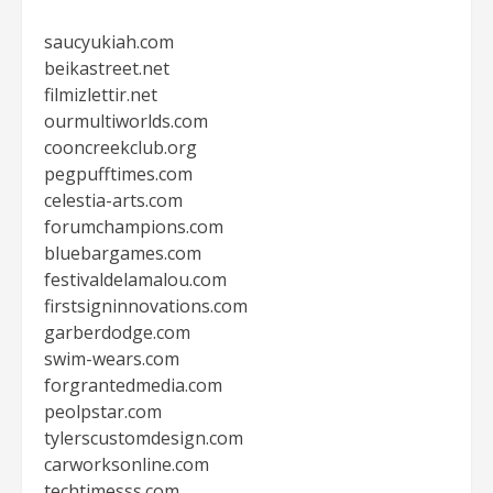
saucyukiah.com
beikastreet.net
filmizlettir.net
ourmultiworlds.com
cooncreekclub.org
pegpufftimes.com
celestia-arts.com
forumchampions.com
bluebargames.com
festivaldelamalou.com
firstsigninnovations.com
garberdodge.com
swim-wears.com
forgrantedmedia.com
peolpstar.com
tylerscustomdesign.com
carworksonline.com
techtimesss.com