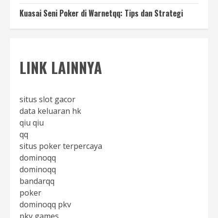
Kuasai Seni Poker di Warnetqq: Tips dan Strategi
LINK LAINNYA
situs slot gacor
data keluaran hk
qiu qiu
qq
situs poker terpercaya
dominoqq
dominoqq
bandarqq
poker
dominoqq pkv
pkv games