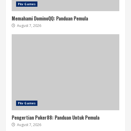
Pkv Games
Memahami DominoQQ: Panduan Pemula
August 7, 2026
Pkv Games
Pengertian Poker88: Panduan Untuk Pemula
August 7, 2026