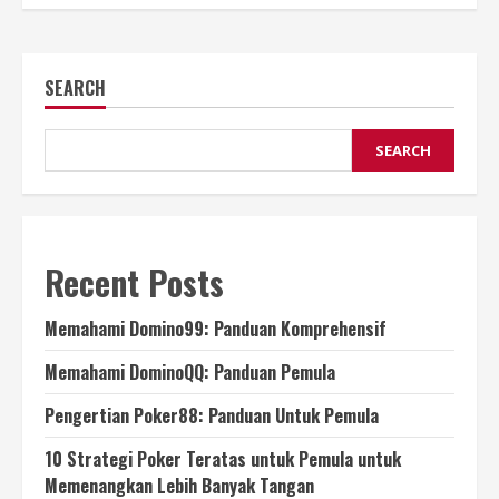
SEARCH
SEARCH
Recent Posts
Memahami Domino99: Panduan Komprehensif
Memahami DominoQQ: Panduan Pemula
Pengertian Poker88: Panduan Untuk Pemula
10 Strategi Poker Teratas untuk Pemula untuk
Memenangkan Lebih Banyak Tangan