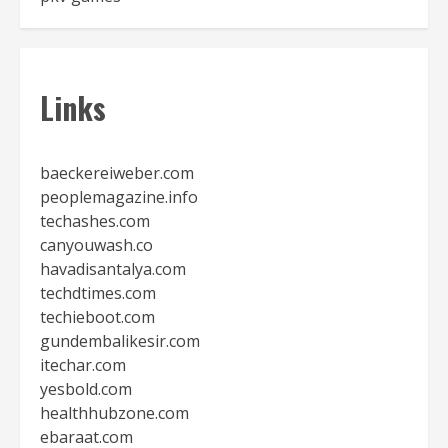
Links
baeckereiweber.com
peoplemagazine.info
techashes.com
canyouwash.co
havadisantalya.com
techdtimes.com
techieboot.com
gundembalikesir.com
itechar.com
yesbold.com
healthhubzone.com
ebaraat.com