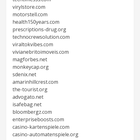
virylstore.com
motorstell.com
health150years.com
prescriptions-drug.org
technocrewsolution.com
viraltokvibes.com
vivianebritoimoveis.com
magforbes.net
monkeycap.org
sdenix.net
amarinhillcrest.com
the-tourist.org
advogato.net
isafebag.net
bloombergz.com
enterpriseboosts.com
casino-kartenspiele.com
casino-automatenspiele.org