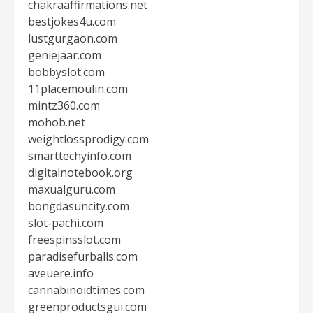
chakraaffirmations.net
bestjokes4u.com
lustgurgaon.com
geniejaar.com
bobbyslot.com
11placemoulin.com
mintz360.com
mohob.net
weightlossprodigy.com
smarttechyinfo.com
digitalnotebook.org
maxualguru.com
bongdasuncity.com
slot-pachi.com
freespinsslot.com
paradisefurballs.com
aveuere.info
cannabinoidtimes.com
greenproductsgui.com