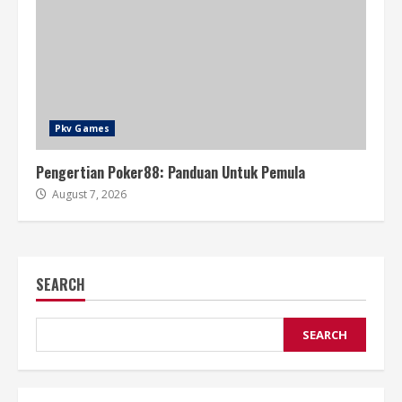
Pkv Games
Pengertian Poker88: Panduan Untuk Pemula
August 7, 2026
SEARCH
SEARCH