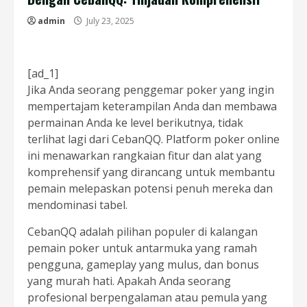
admin
July 23, 2025
[ad_1]
Jika Anda seorang penggemar poker yang ingin
mempertajam keterampilan Anda dan membawa
permainan Anda ke level berikutnya, tidak
terlihat lagi dari CebanQQ. Platform poker online
ini menawarkan rangkaian fitur dan alat yang
komprehensif yang dirancang untuk membantu
pemain melepaskan potensi penuh mereka dan
mendominasi tabel.
CebanQQ adalah pilihan populer di kalangan
pemain poker untuk antarmuka yang ramah
pengguna, gameplay yang mulus, dan bonus
yang murah hati. Apakah Anda seorang
profesional berpengalaman atau pemula yang