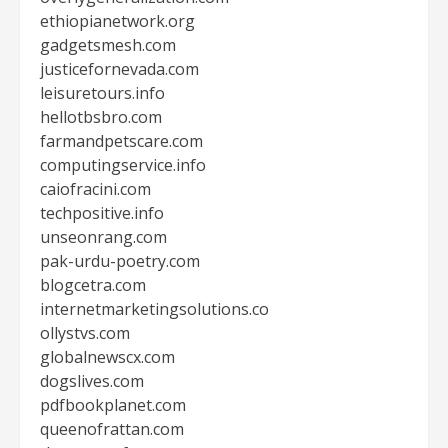
ethiopianetwork.org
gadgetsmesh.com
justicefornevada.com
leisuretours.info
hellotbsbro.com
farmandpetscare.com
computingservice.info
caiofracini.com
techpositive.info
unseonrang.com
pak-urdu-poetry.com
blogcetra.com
internetmarketingsolutions.co
ollystvs.com
globalnewscx.com
dogslives.com
pdfbookplanet.com
queenofrattan.com