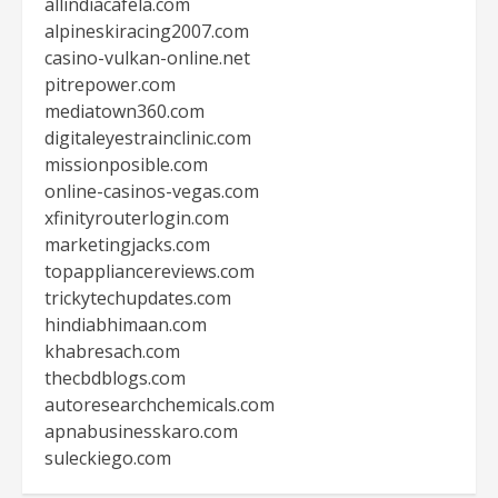
allindiacafela.com
alpineskiracing2007.com
casino-vulkan-online.net
pitrepower.com
mediatown360.com
digitaleyestrainclinic.com
missionposible.com
online-casinos-vegas.com
xfinityrouterlogin.com
marketingjacks.com
topappliancereviews.com
trickytechupdates.com
hindiabhimaan.com
khabresach.com
thecbdblogs.com
autoresearchchemicals.com
apnabusinesskaro.com
suleckiego.com