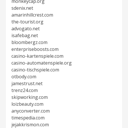
monkeycap.org
sdenix.net
amarinhillcrest.com
the-tourist.org
advogato.net
isafebag.net
bloombergz.com
enterpriseboosts.com
casino-kartenspiele.com
casino-automatenspiele.org
casino-tischspiele.com
otbody.com
jamestrust.net
trenz24.com
skipworking.com
loizbeauty.com
anyconverter.com
timespedia.com
jejakkrismon.com