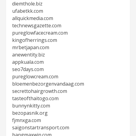
diemthole.biz
ufabetkk.com
allquickmedia.com
technewsgazette.com
pureglowfacecream.com
kingofherrings.com
mrbetjapan.com
anewentity.biz
appkuala.com
seo7days.com
pureglowcream.com
bloemenbezorgenvandaag.com
secrettohairgrowth.com
tasteofthaitogo.com
bunnynkitty.com
bezopasnik.org
fjmnxga.com
saigonstartransport.com
bangmaxwin.com