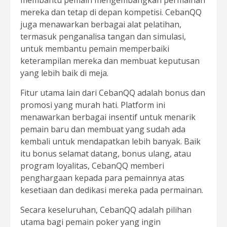
membantu pemain mengembangkan permainan
mereka dan tetap di depan kompetisi. CebanQQ
juga menawarkan berbagai alat pelatihan,
termasuk penganalisa tangan dan simulasi,
untuk membantu pemain memperbaiki
keterampilan mereka dan membuat keputusan
yang lebih baik di meja.
Fitur utama lain dari CebanQQ adalah bonus dan
promosi yang murah hati. Platform ini
menawarkan berbagai insentif untuk menarik
pemain baru dan membuat yang sudah ada
kembali untuk mendapatkan lebih banyak. Baik
itu bonus selamat datang, bonus ulang, atau
program loyalitas, CebanQQ memberi
penghargaan kepada para pemainnya atas
kesetiaan dan dedikasi mereka pada permainan.
Secara keseluruhan, CebanQQ adalah pilihan
utama bagi pemain poker yang ingin