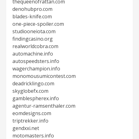
thequeenofrattan.com
denohubpro.com
blades-knife.com
one-piece-spoiler.com
studiooneiota.com
findingcasino.org
realworldcobra.com
automachine.info
autospeedsters.info
wagerchampion.info
monomousumicontest.com
deadricklingo.com
skyglobefx.com
gamblespherex.info
agentur-ramsenthaler.com
eomdesigns.com
triptrekker.info
gendxxi.net
motomasters.info