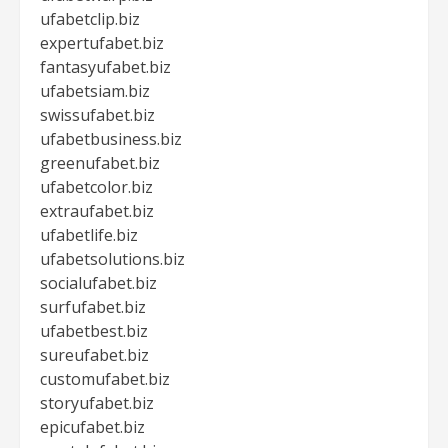
ufabetclip.biz
expertufabet.biz
fantasyufabet.biz
ufabetsiam.biz
swissufabet.biz
ufabetbusiness.biz
greenufabet.biz
ufabetcolor.biz
extraufabet.biz
ufabetlife.biz
ufabetsolutions.biz
socialufabet.biz
surfufabet.biz
ufabetbest.biz
sureufabet.biz
customufabet.biz
storyufabet.biz
epicufabet.biz