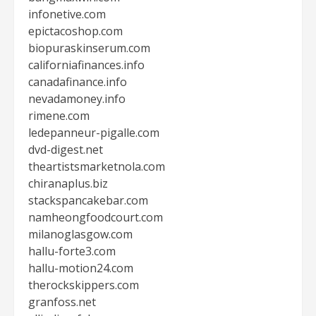
infonetive.com
epictacoshop.com
biopuraskinserum.com
californiafinances.info
canadafinance.info
nevadamoney.info
rimene.com
ledepanneur-pigalle.com
dvd-digest.net
theartistsmarketnola.com
chiranaplus.biz
stackspancakebar.com
namheongfoodcourt.com
milanoglasgow.com
hallu-forte3.com
hallu-motion24.com
therockskippers.com
granfoss.net