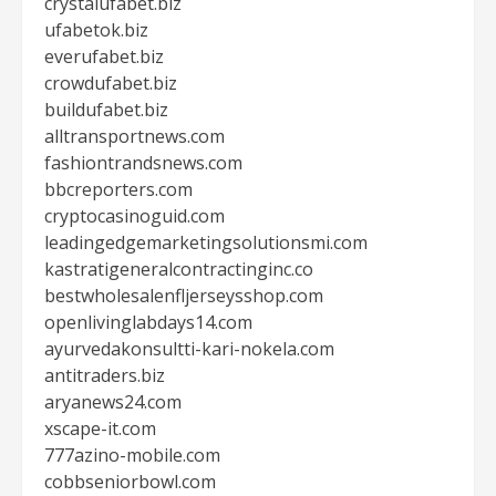
crystalufabet.biz
ufabetok.biz
everufabet.biz
crowdufabet.biz
buildufabet.biz
alltransportnews.com
fashiontrandsnews.com
bbcreporters.com
cryptocasinoguid.com
leadingedgemarketingsolutionsmi.com
kastratigeneralcontractinginc.co
bestwholesalenfljerseysshop.com
openlivinglabdays14.com
ayurvedakonsultti-kari-nokela.com
antitraders.biz
aryanews24.com
xscape-it.com
777azino-mobile.com
cobbseniorbowl.com