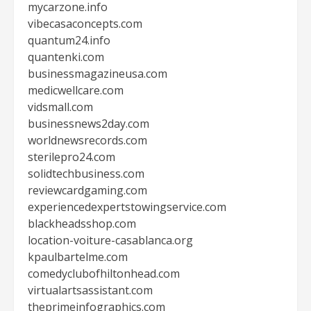
mycarzone.info
vibecasaconcepts.com
quantum24.info
quantenki.com
businessmagazineusa.com
medicwellcare.com
vidsmall.com
businessnews2day.com
worldnewsrecords.com
sterilepro24.com
solidtechbusiness.com
reviewcardgaming.com
experiencedexpertstowingservice.com
blackheadsshop.com
location-voiture-casablanca.org
kpaulbartelme.com
comedyclubofhiltonhead.com
virtualartsassistant.com
theprimeinfographics.com