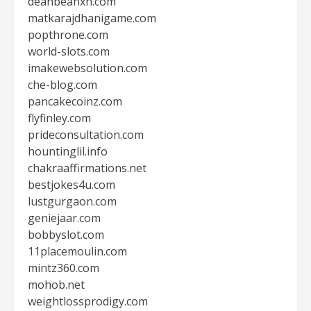
deanbeanxn.com
matkarajdhanigame.com
popthrone.com
world-slots.com
imakewebsolution.com
che-blog.com
pancakecoinz.com
flyfinley.com
prideconsultation.com
hountinglil.info
chakraaffirmations.net
bestjokes4u.com
lustgurgaon.com
geniejaar.com
bobbyslot.com
11placemoulin.com
mintz360.com
mohob.net
weightlossprodigy.com