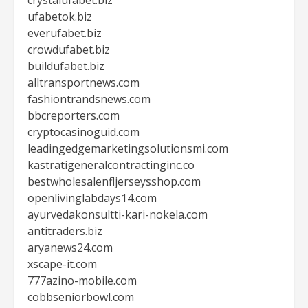
crystalufabet.biz
ufabetok.biz
everufabet.biz
crowdufabet.biz
buildufabet.biz
alltransportnews.com
fashiontrandsnews.com
bbcreporters.com
cryptocasinoguid.com
leadingedgemarketingsolutionsmi.com
kastratigeneralcontractinginc.co
bestwholesalenfljerseysshop.com
openlivinglabdays14.com
ayurvedakonsultti-kari-nokela.com
antitraders.biz
aryanews24.com
xscape-it.com
777azino-mobile.com
cobbseniorbowl.com