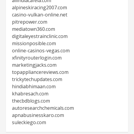
allindiacafela.com
alpineskiracing2007.com
casino-vulkan-online.net
pitrepower.com
mediatown360.com
digitaleyestrainclinic.com
missionposible.com
online-casinos-vegas.com
xfinityrouterlogin.com
marketingjacks.com
topappliancereviews.com
trickytechupdates.com
hindiabhimaan.com
khabresach.com
thecbdblogs.com
autoresearchchemicals.com
apnabusinesskaro.com
suleckiego.com