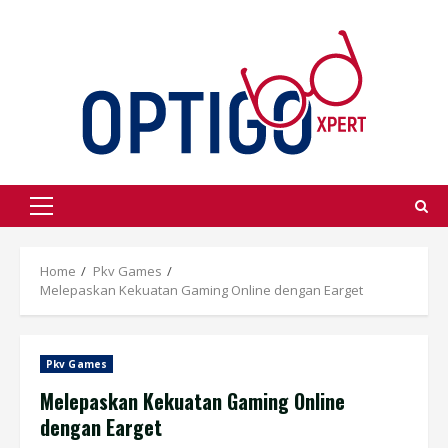
Skip
to
content
Primary
Menu
Home
Pkv Games
Melepaskan Kekuatan Gaming Online dengan Earget
Pkv Games
Melepaskan Kekuatan Gaming Online
dengan Earget