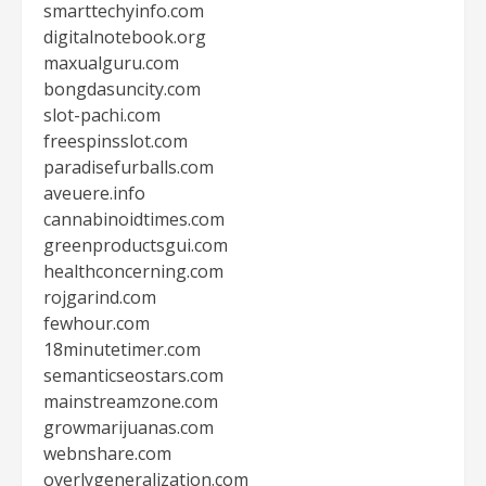
smarttechyinfo.com
digitalnotebook.org
maxualguru.com
bongdasuncity.com
slot-pachi.com
freespinsslot.com
paradisefurballs.com
aveuere.info
cannabinoidtimes.com
greenproductsgui.com
healthconcerning.com
rojgarind.com
fewhour.com
18minutetimer.com
semanticseostars.com
mainstreamzone.com
growmarijuanas.com
webnshare.com
overlygeneralization.com