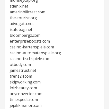
monkeycap.org
sdenix.net
amarinhillcrest.com
the-tourist.org
advogato.net
isafebag.net
bloombergz.com
enterpriseboosts.com
casino-kartenspiele.com
casino-automatenspiele.org
casino-tischspiele.com
otbody.com
jamestrust.net
trenz24.com
skipworking.com
loizbeauty.com
anyconverter.com
timespedia.com
jejakkrismon.com