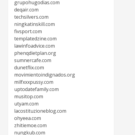
grupohugodias.com
deqair.com
techsilvers.com
ningkatinskill.com
fivsport.com
templatedzine.com
lawinfoadvice.com
phenqdietplan.org
sumnercafe.com
dunetflix.com
movimientoindignados.org
milfxxxpussy.com
uptodatefamily.com
musitop.com
utyam.com
lacostituzioneblog.com
ohyeea.com
zhitiemoe.com
nungkub.com