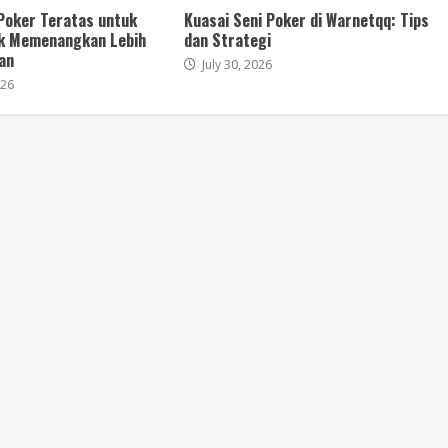
Poker Teratas untuk
Kuasai Seni Poker di Warnetqq: Tips
k Memenangkan Lebih
dan Strategi
an
July 30, 2026
026