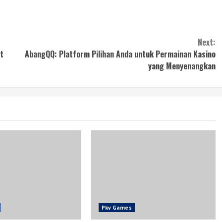
Next:
t
AbangQQ: Platform Pilihan Anda untuk Permainan Kasino
yang Menyenangkan
Pkv Games