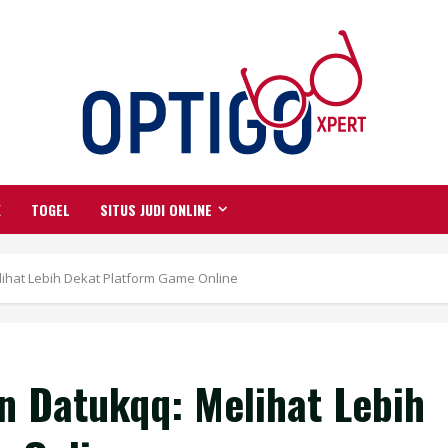
K
TOGEL
SITUS JUDI ONLINE
hat Lebih Dekat Platform Game Online
 Datukqq: Melihat Lebih