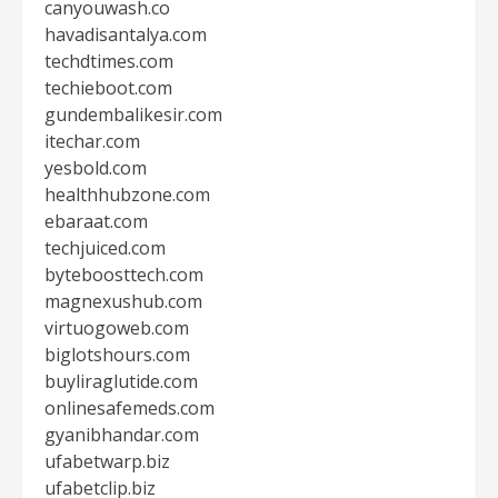
canyouwash.co
havadisantalya.com
techdtimes.com
techieboot.com
gundembalikesir.com
itechar.com
yesbold.com
healthhubzone.com
ebaraat.com
techjuiced.com
byteboosttech.com
magnexushub.com
virtuogoweb.com
biglotshours.com
buyliraglutide.com
onlinesafemeds.com
gyanibhandar.com
ufabetwarp.biz
ufabetclip.biz