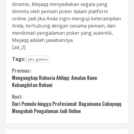
dinamis, Mejaqq menyediakan segala yang
diminta oleh pemain poker dalam platform
online. Jadi jika Anda ingin menguji keterampilan
Anda, terhubung dengan sesama pemain, dan
menikmati pengalaman poker yang autentik,
Mejaqq adalah jawabannya.
[ad_2]
Tags:
pkv games
Continue
Previous:
Mengungkap Rahasia Ahliqq: Amalan Kuno
Reading
Kebangkitan Rohani
Next:
Dari Pemula hingga Profesional: Bagaimana Cahayaqq
Mengubah Pengalaman Judi Online