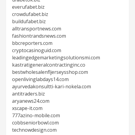
everufabet.biz
crowdufabet.biz
buildufabet.biz
alltransportnews.com
fashiontrandsnews.com
bbcreporters.com
cryptocasinoguid.com
leadingedgemarketingsolutionsmi.com
kastratigeneralcontractinginc.co
bestwholesalenfljerseysshop.com
openlivinglabdays14.com
ayurvedakonsultti-kari-nokela.com
antitraders.biz
aryanews24.com
xscape-it.com
777azino-mobile.com
cobbseniorbowl.com
technowdesign.com