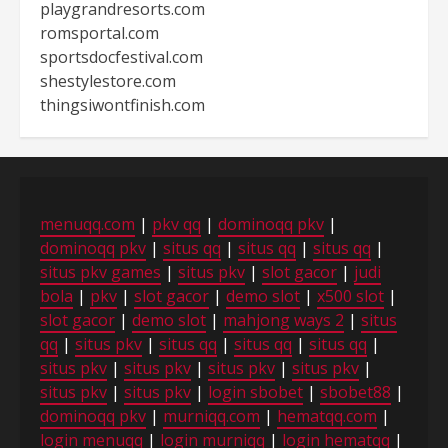
playgrandresorts.com
romsportal.com
sportsdocfestival.com
shestylestore.com
thingsiwontfinish.com
menuqq.com
|
pkv qq
|
dominoqq pkv
|
dominoqq pkv
|
situs qq
|
situs qq
|
situs qq
|
situs pkv games
|
situs pkv
|
slot gacor
|
judi
bola
|
pkv
|
slot gacor
|
demo slot
|
x500 slot
|
slot gacor
|
demo slot
|
mahjong ways 2
|
situs
qq
|
situs pkv
|
situs qq
|
situs qq
|
situs qq
|
situs pkv
|
situs pkv
|
situs pkv
|
situs pkv
|
situs pkv
|
situs pkv
|
login sbobet
|
sbobet88
|
dominoqq pkv
|
murniqq.com
|
hematqq.com
|
login menuqq
|
login murniqq
|
login hematqq
|