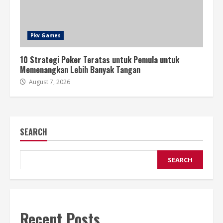
Pkv Games
10 Strategi Poker Teratas untuk Pemula untuk
Memenangkan Lebih Banyak Tangan
August 7, 2026
SEARCH
SEARCH
Recent Posts