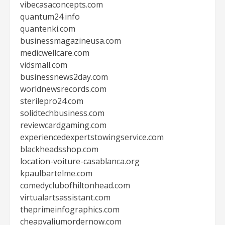
vibecasaconcepts.com
quantum24.info
quantenki.com
businessmagazineusa.com
medicwellcare.com
vidsmall.com
businessnews2day.com
worldnewsrecords.com
sterilepro24.com
solidtechbusiness.com
reviewcardgaming.com
experiencedexpertstowingservice.com
blackheadsshop.com
location-voiture-casablanca.org
kpaulbartelme.com
comedyclubofhiltonhead.com
virtualartsassistant.com
theprimeinfographics.com
cheapvaliumordernow.com