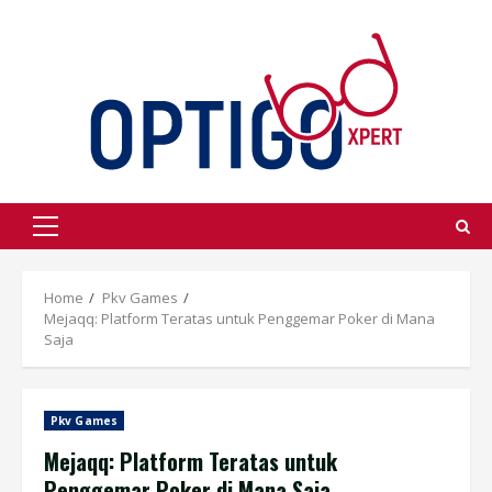
Skip
to
content
Primary
Menu
Home
Pkv Games
Mejaqq: Platform Teratas untuk Penggemar Poker di Mana
Saja
Pkv Games
Mejaqq: Platform Teratas untuk
Penggemar Poker di Mana Saja