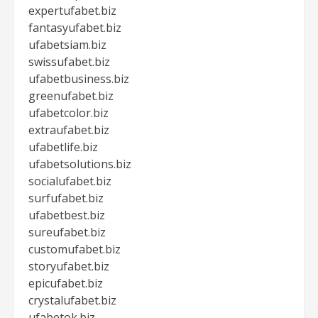
expertufabet.biz
fantasyufabet.biz
ufabetsiam.biz
swissufabet.biz
ufabetbusiness.biz
greenufabet.biz
ufabetcolor.biz
extraufabet.biz
ufabetlife.biz
ufabetsolutions.biz
socialufabet.biz
surfufabet.biz
ufabetbest.biz
sureufabet.biz
customufabet.biz
storyufabet.biz
epicufabet.biz
crystalufabet.biz
ufabetok.biz