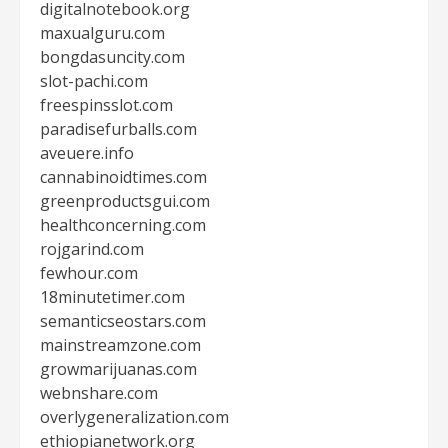
digitalnotebook.org
maxualguru.com
bongdasuncity.com
slot-pachi.com
freespinsslot.com
paradisefurballs.com
aveuere.info
cannabinoidtimes.com
greenproductsgui.com
healthconcerning.com
rojgarind.com
fewhour.com
18minutetimer.com
semanticseostars.com
mainstreamzone.com
growmarijuanas.com
webnshare.com
overlygeneralization.com
ethiopianetwork.org