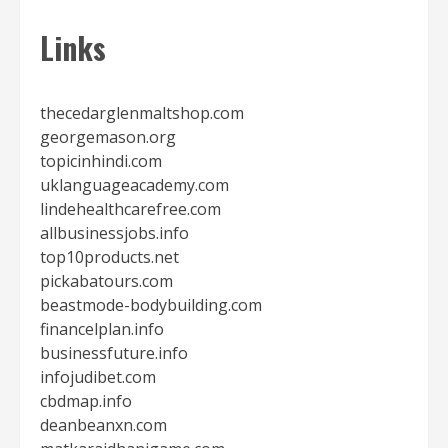
Links
thecedarglenmaltshop.com
georgemason.org
topicinhindi.com
uklanguageacademy.com
lindehealthcarefree.com
allbusinessjobs.info
top10products.net
pickabatours.com
beastmode-bodybuilding.com
financelplan.info
businessfuture.info
infojudibet.com
cbdmap.info
deanbeanxn.com