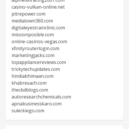
alpineskiracing2007.com
casino-vulkan-online.net
pitrepower.com
mediatown360.com
digitaleyestrainclinic.com
missionposible.com
online-casinos-vegas.com
xfinityrouterlogin.com
marketingjacks.com
topappliancereviews.com
trickytechupdates.com
hindiabhimaan.com
khabresach.com
thecbdblogs.com
autoresearchchemicals.com
apnabusinesskaro.com
suleckiego.com