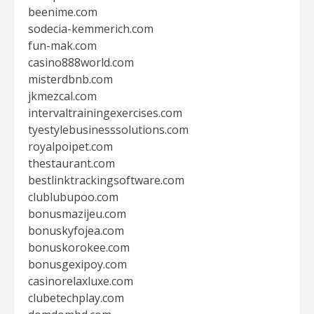
beenime.com
sodecia-kemmerich.com
fun-mak.com
casino888world.com
misterdbnb.com
jkmezcal.com
intervaltrainingexercises.com
tyestylebusinesssolutions.com
royalpoipet.com
thestaurant.com
bestlinktrackingsoftware.com
clublubupoo.com
bonusmazijeu.com
bonuskyfojea.com
bonuskorokee.com
bonusgexipoy.com
casinorelaxluxe.com
clubetechplay.com