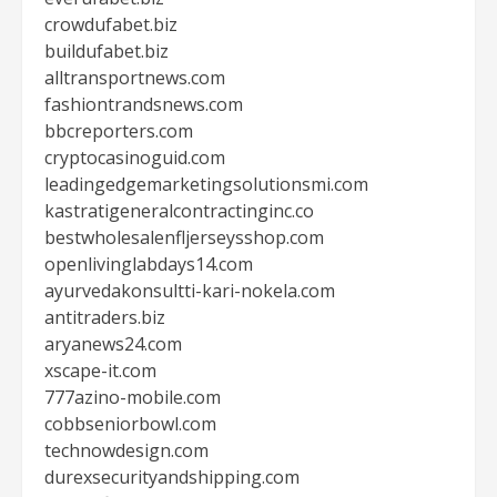
crowdufabet.biz
buildufabet.biz
alltransportnews.com
fashiontrandsnews.com
bbcreporters.com
cryptocasinoguid.com
leadingedgemarketingsolutionsmi.com
kastratigeneralcontractinginc.co
bestwholesalenfljerseysshop.com
openlivinglabdays14.com
ayurvedakonsultti-kari-nokela.com
antitraders.biz
aryanews24.com
xscape-it.com
777azino-mobile.com
cobbseniorbowl.com
technowdesign.com
durexsecurityandshipping.com