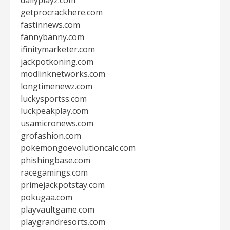
dailyplayz.com
getprocrackhere.com
fastinnews.com
fannybanny.com
ifinitymarketer.com
jackpotkoning.com
modlinknetworks.com
longtimenewz.com
luckysportss.com
luckpeakplay.com
usamicronews.com
grofashion.com
pokemongoevolutioncalc.com
phishingbase.com
racegamings.com
primejackpotstay.com
pokugaa.com
playvaultgame.com
playgrandresorts.com