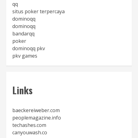
qq
situs poker terpercaya
dominoqq
dominoqq
bandarqq
poker
dominoqq pkv
pkv games
Links
baeckereiweber.com
peoplemagazine.info
techashes.com
canyouwash.co