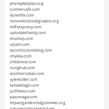
phenqdietplan.org
sumnercafe.com
dunetflix.com
movimientoindignados.org
milfxxxpussy.com
uptodatefamily.com
musitop.com
utyam.com
lacostituzioneblog.com
ohyeea.com
zhitiemoe.com
nungkub.com
anotherindian.com
xylemcider.com
taniaetiago.com
juzfitketo.com
pasomaga.com
impactgardencbdgummies.org
naturesstimulantcbd.net