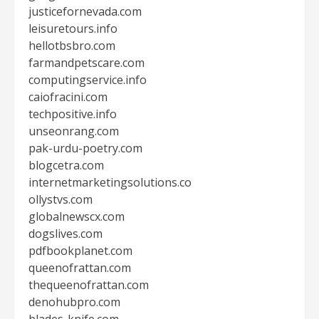
justicefornevada.com
leisuretours.info
hellotbsbro.com
farmandpetscare.com
computingservice.info
caiofracini.com
techpositive.info
unseonrang.com
pak-urdu-poetry.com
blogcetra.com
internetmarketingsolutions.co
ollystvs.com
globalnewscx.com
dogslives.com
pdfbookplanet.com
queenofrattan.com
thequeenofrattan.com
denohubpro.com