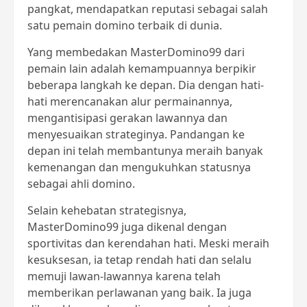
pangkat, mendapatkan reputasi sebagai salah
satu pemain domino terbaik di dunia.
Yang membedakan MasterDomino99 dari
pemain lain adalah kemampuannya berpikir
beberapa langkah ke depan. Dia dengan hati-
hati merencanakan alur permainannya,
mengantisipasi gerakan lawannya dan
menyesuaikan strateginya. Pandangan ke
depan ini telah membantunya meraih banyak
kemenangan dan mengukuhkan statusnya
sebagai ahli domino.
Selain kehebatan strategisnya,
MasterDomino99 juga dikenal dengan
sportivitas dan kerendahan hati. Meski meraih
kesuksesan, ia tetap rendah hati dan selalu
memuji lawan-lawannya karena telah
memberikan perlawanan yang baik. Ia juga