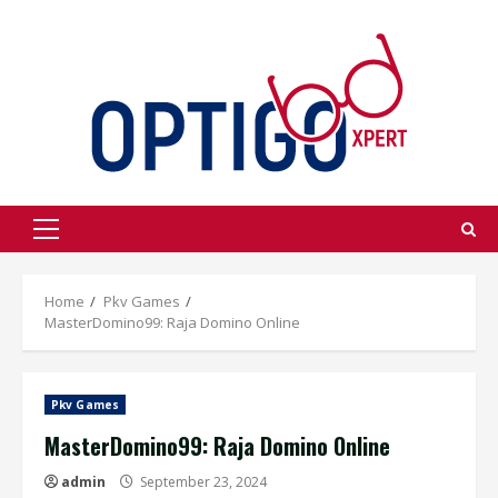
Skip
to
content
Primary
Menu
Home
Pkv Games
MasterDomino99: Raja Domino Online
Pkv Games
MasterDomino99: Raja Domino Online
admin
September 23, 2024