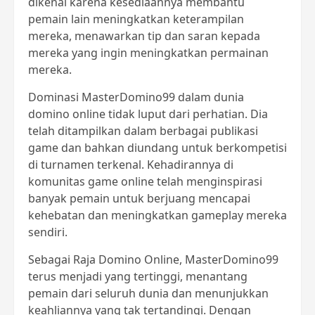
dikenal karena kesediaannya membantu
pemain lain meningkatkan keterampilan
mereka, menawarkan tip dan saran kepada
mereka yang ingin meningkatkan permainan
mereka.
Dominasi MasterDomino99 dalam dunia
domino online tidak luput dari perhatian. Dia
telah ditampilkan dalam berbagai publikasi
game dan bahkan diundang untuk berkompetisi
di turnamen terkenal. Kehadirannya di
komunitas game online telah menginspirasi
banyak pemain untuk berjuang mencapai
kehebatan dan meningkatkan gameplay mereka
sendiri.
Sebagai Raja Domino Online, MasterDomino99
terus menjadi yang tertinggi, menantang
pemain dari seluruh dunia dan menunjukkan
keahliannya yang tak tertandingi. Dengan