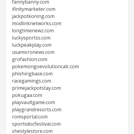
fannybanny.com
ifinitymarketer.com
jackpotkoning.com
modlinknetworks.com
longtimenewz.com
luckysportss.com
luckpeakplay.com
usamicronews.com
grofashion.com
pokemongoevolutioncalc.com
phishingbase.com
racegamings.com
primejackpotstay.com
pokugaa.com
playvaultgame.com
playgrandresorts.com
romsportal.com
sportsdocfestival.com
shestylestore.com