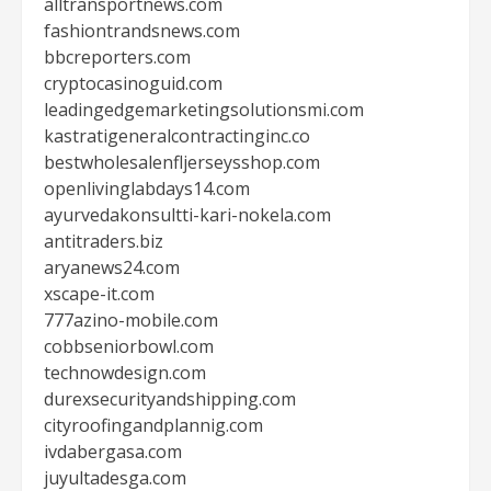
alltransportnews.com
fashiontrandsnews.com
bbcreporters.com
cryptocasinoguid.com
leadingedgemarketingsolutionsmi.com
kastratigeneralcontractinginc.co
bestwholesalenfljerseysshop.com
openlivinglabdays14.com
ayurvedakonsultti-kari-nokela.com
antitraders.biz
aryanews24.com
xscape-it.com
777azino-mobile.com
cobbseniorbowl.com
technowdesign.com
durexsecurityandshipping.com
cityroofingandplannig.com
ivdabergasa.com
juyultadesga.com