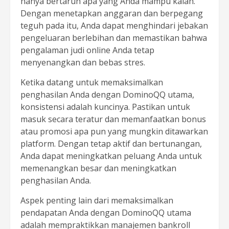
hanya bertaruh apa yang Anda mampu kalah.
Dengan menetapkan anggaran dan berpegang
teguh pada itu, Anda dapat menghindari jebakan
pengeluaran berlebihan dan memastikan bahwa
pengalaman judi online Anda tetap
menyenangkan dan bebas stres.
Ketika datang untuk memaksimalkan
penghasilan Anda dengan DominoQQ utama,
konsistensi adalah kuncinya. Pastikan untuk
masuk secara teratur dan memanfaatkan bonus
atau promosi apa pun yang mungkin ditawarkan
platform. Dengan tetap aktif dan bertunangan,
Anda dapat meningkatkan peluang Anda untuk
memenangkan besar dan meningkatkan
penghasilan Anda.
Aspek penting lain dari memaksimalkan
pendapatan Anda dengan DominoQQ utama
adalah mempraktikkan manajemen bankroll