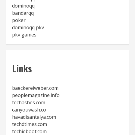
dominoqq
bandarqq
poker
dominoqq pkv
pkv games
Links
baeckereiweber.com
peoplemagazine.info
techashes.com
canyouwash.co
havadisantalya.com
techdtimes.com
techieboot.com