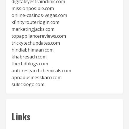
digitaleyestrainclinic.com
missionposible.com
online-casinos-vegas.com
xfinityrouterlogin.com
marketingjacks.com
topappliancereviews.com
trickytechupdates.com
hindiabhimaan.com
khabresach.com
thecbdblogs.com
autoresearchchemicals.com
apnabusinesskaro.com
suleckiego.com
Links