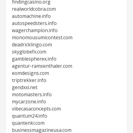
findingcasino.org
realworldcobra.com
automachine.info
autospeedsters.info
wagerchampion.info
monomousumicontest.com
deadricklingo.com
skyglobefx.com
gamblespherex.info
agentur-ramsenthaler.com
eomdesigns.com
triptrekker.info
gendxxi.net
motomasters.info
mycarzone.info
vibecasaconcepts.com
quantum24.info
quantenki.com
businessmagazineusa.com