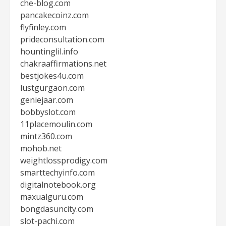
che-blog.com
pancakecoinz.com
flyfinley.com
prideconsultation.com
hountinglil.info
chakraaffirmations.net
bestjokes4u.com
lustgurgaon.com
geniejaar.com
bobbyslot.com
11placemoulin.com
mintz360.com
mohob.net
weightlossprodigy.com
smarttechyinfo.com
digitalnotebook.org
maxualguru.com
bongdasuncity.com
slot-pachi.com