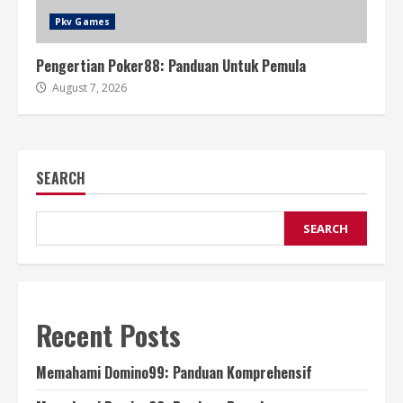
Pkv Games
Pengertian Poker88: Panduan Untuk Pemula
August 7, 2026
SEARCH
SEARCH
Recent Posts
Memahami Domino99: Panduan Komprehensif