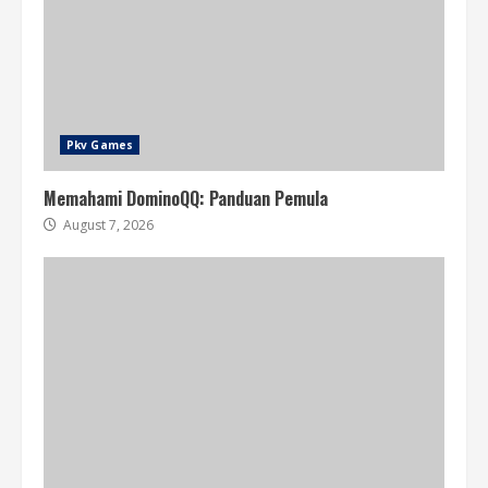
Pkv Games
Memahami DominoQQ: Panduan Pemula
August 7, 2026