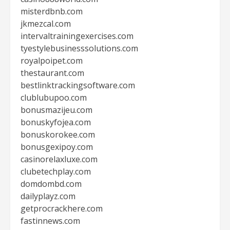
misterdbnb.com
jkmezcal.com
intervaltrainingexercises.com
tyestylebusinesssolutions.com
royalpoipet.com
thestaurant.com
bestlinktrackingsoftware.com
clublubupoo.com
bonusmazijeu.com
bonuskyfojea.com
bonuskorokee.com
bonusgexipoy.com
casinorelaxluxe.com
clubetechplay.com
domdombd.com
dailyplayz.com
getprocrackhere.com
fastinnews.com