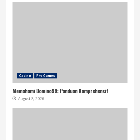
Casino
Pkv Games
Memahami Domino99: Panduan Komprehensif
August 8, 2026