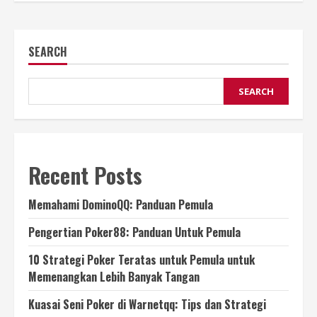
SEARCH
SEARCH
Recent Posts
Memahami DominoQQ: Panduan Pemula
Pengertian Poker88: Panduan Untuk Pemula
10 Strategi Poker Teratas untuk Pemula untuk
Memenangkan Lebih Banyak Tangan
Kuasai Seni Poker di Warnetqq: Tips dan Strategi