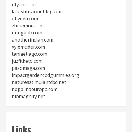
utyam.com
lacostituzioneblog.com
ohyeea.com
zhitiemoe.com
nungkub.com
anotherindian.com
xylemcider.com
taniaetiago.com
juzfitketo.com
pasomaga.com
impactgardencbdgummies.org
naturesstimulantcbd.net
nopalinaeuropa.com
biomagnify.net
Links