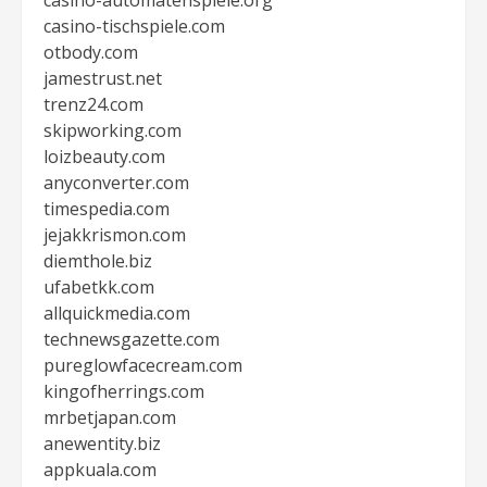
casino-automatenspiele.org
casino-tischspiele.com
otbody.com
jamestrust.net
trenz24.com
skipworking.com
loizbeauty.com
anyconverter.com
timespedia.com
jejakkrismon.com
diemthole.biz
ufabetkk.com
allquickmedia.com
technewsgazette.com
pureglowfacecream.com
kingofherrings.com
mrbetjapan.com
anewentity.biz
appkuala.com