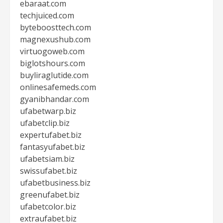
ebaraat.com
techjuiced.com
byteboosttech.com
magnexushub.com
virtuogoweb.com
biglotshours.com
buyliraglutide.com
onlinesafemeds.com
gyanibhandar.com
ufabetwarp.biz
ufabetclip.biz
expertufabet.biz
fantasyufabet.biz
ufabetsiam.biz
swissufabet.biz
ufabetbusiness.biz
greenufabet.biz
ufabetcolor.biz
extraufabet.biz