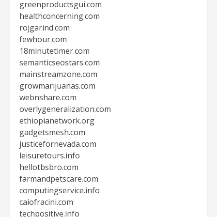
greenproductsgui.com
healthconcerning.com
rojgarind.com
fewhour.com
18minutetimer.com
semanticseostars.com
mainstreamzone.com
growmarijuanas.com
webnshare.com
overlygeneralization.com
ethiopianetwork.org
gadgetsmesh.com
justicefornevada.com
leisuretours.info
hellotbsbro.com
farmandpetscare.com
computingservice.info
caiofracini.com
techpositive.info