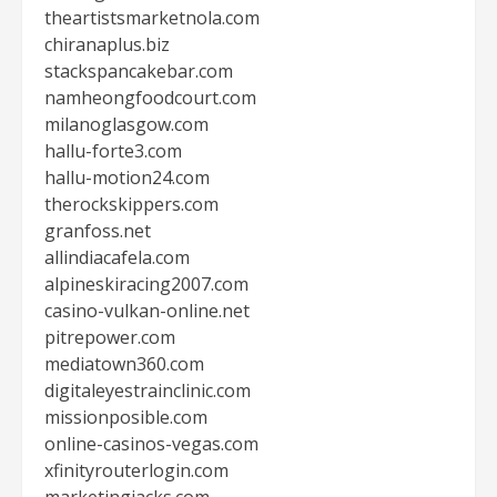
theartistsmarketnola.com
chiranaplus.biz
stackspancakebar.com
namheongfoodcourt.com
milanoglasgow.com
hallu-forte3.com
hallu-motion24.com
therockskippers.com
granfoss.net
allindiacafela.com
alpineskiracing2007.com
casino-vulkan-online.net
pitrepower.com
mediatown360.com
digitaleyestrainclinic.com
missionposible.com
online-casinos-vegas.com
xfinityrouterlogin.com