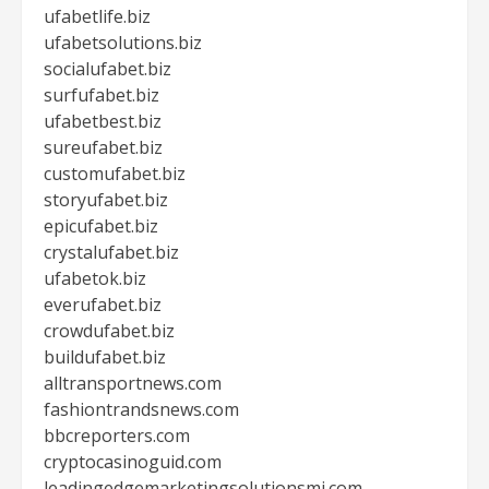
ufabetlife.biz
ufabetsolutions.biz
socialufabet.biz
surfufabet.biz
ufabetbest.biz
sureufabet.biz
customufabet.biz
storyufabet.biz
epicufabet.biz
crystalufabet.biz
ufabetok.biz
everufabet.biz
crowdufabet.biz
buildufabet.biz
alltransportnews.com
fashiontrandsnews.com
bbcreporters.com
cryptocasinoguid.com
leadingedgemarketingsolutionsmi.com