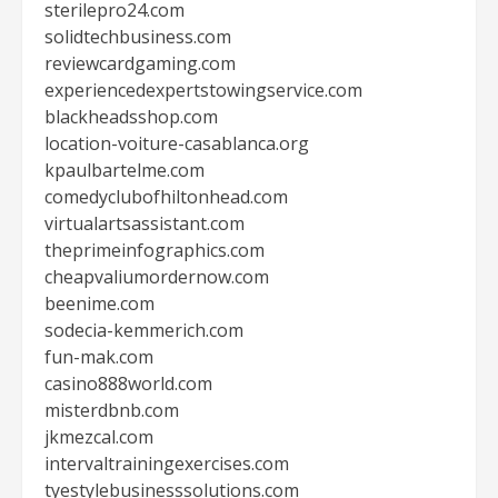
sterilepro24.com
solidtechbusiness.com
reviewcardgaming.com
experiencedexpertstowingservice.com
blackheadsshop.com
location-voiture-casablanca.org
kpaulbartelme.com
comedyclubofhiltonhead.com
virtualartsassistant.com
theprimeinfographics.com
cheapvaliumordernow.com
beenime.com
sodecia-kemmerich.com
fun-mak.com
casino888world.com
misterdbnb.com
jkmezcal.com
intervaltrainingexercises.com
tyestylebusinesssolutions.com