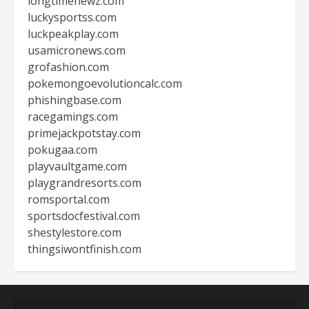
longtimenewz.com
luckysportss.com
luckpeakplay.com
usamicronews.com
grofashion.com
pokemongoevolutioncalc.com
phishingbase.com
racegamings.com
primejackpotstay.com
pokugaa.com
playvaultgame.com
playgrandresorts.com
romsportal.com
sportsdocfestival.com
shestylestore.com
thingsiwontfinish.com