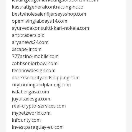
kastratigeneralcontractinginc.co
bestwholesalenfljerseysshop.com
openlivinglabdays14.com
ayurvedakonsultti-kari-nokela.com
antitraders.biz
aryanews24.com
xscape-it.com
777azino-mobile.com
cobbseniorbowl.com
technowdesign.com
durexsecurityandshipping.com
cityroofingandplannig.com
ivdabergasa.com
juyultadesga.com
real-crypto-services.com
mypetzworld.com
infounty.com
investparaguay-eu.com