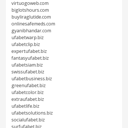
virtuogoweb.com
biglotshours.com
buyliraglutide.com
onlinesafemeds.com
gyanibhandar.com
ufabetwarp.biz
ufabetclip.biz
expertufabet.biz
fantasyufabet.biz
ufabetsiam.biz
swissufabet.biz
ufabetbusiness.biz
greenufabet.biz
ufabetcolor.biz
extraufabet.biz
ufabetlife.biz
ufabetsolutions.biz
socialufabet.biz
surfufabet.biz