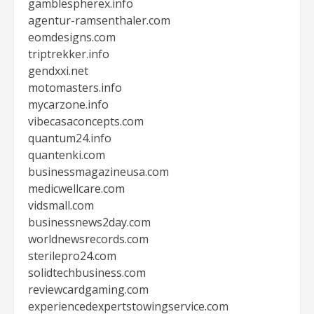
gamblespherex.info
agentur-ramsenthaler.com
eomdesigns.com
triptrekker.info
gendxxi.net
motomasters.info
mycarzone.info
vibecasaconcepts.com
quantum24.info
quantenki.com
businessmagazineusa.com
medicwellcare.com
vidsmall.com
businessnews2day.com
worldnewsrecords.com
sterilepro24.com
solidtechbusiness.com
reviewcardgaming.com
experiencedexpertstowingservice.com