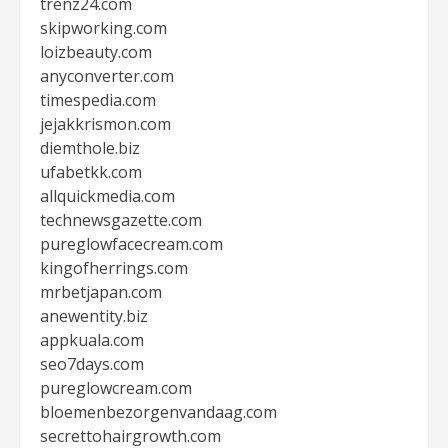
trenz24.com
skipworking.com
loizbeauty.com
anyconverter.com
timespedia.com
jejakkrismon.com
diemthole.biz
ufabetkk.com
allquickmedia.com
technewsgazette.com
pureglowfacecream.com
kingofherrings.com
mrbetjapan.com
anewentity.biz
appkuala.com
seo7days.com
pureglowcream.com
bloemenbezorgenvandaag.com
secrettohairgrowth.com