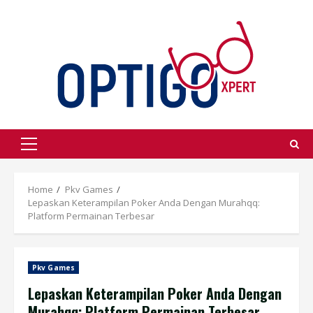
Skip
to
content
Primary
Menu
Home
Pkv Games
Lepaskan Keterampilan Poker Anda Dengan Murahqq:
Platform Permainan Terbesar
Pkv Games
Lepaskan Keterampilan Poker Anda Dengan
Murahqq: Platform Permainan Terbesar