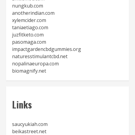
nungkub.com
anotherindian.com
xylemcider.com
taniaetiago.com
juzfitketo.com
pasomaga.com
impactgardencbdgummies.org
naturesstimulantcbd.net
nopalinaeuropa.com
biomagnify.net
Links
saucyukiah.com
beikastreet.net