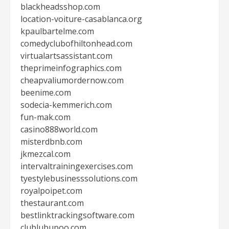
blackheadsshop.com
location-voiture-casablanca.org
kpaulbartelme.com
comedyclubofhiltonhead.com
virtualartsassistant.com
theprimeinfographics.com
cheapvaliumordernow.com
beenime.com
sodecia-kemmerich.com
fun-mak.com
casino888world.com
misterdbnb.com
jkmezcal.com
intervaltrainingexercises.com
tyestylebusinesssolutions.com
royalpoipet.com
thestaurant.com
bestlinktrackingsoftware.com
clublubupoo.com