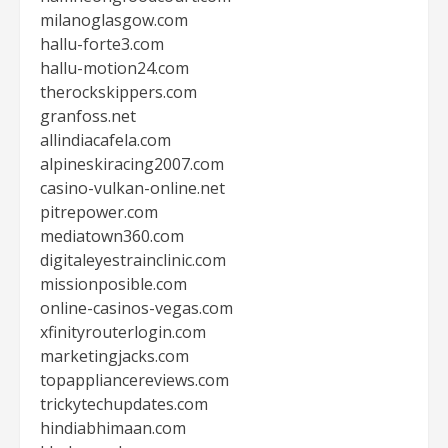
milanoglasgow.com
hallu-forte3.com
hallu-motion24.com
therockskippers.com
granfoss.net
allindiacafela.com
alpineskiracing2007.com
casino-vulkan-online.net
pitrepower.com
mediatown360.com
digitaleyestrainclinic.com
missionposible.com
online-casinos-vegas.com
xfinityrouterlogin.com
marketingjacks.com
topappliancereviews.com
trickytechupdates.com
hindiabhimaan.com