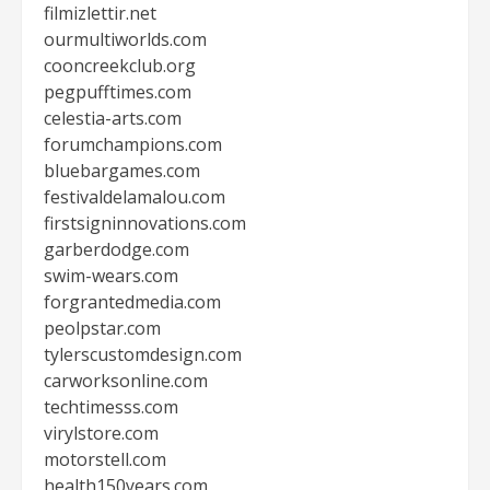
filmizlettir.net
ourmultiworlds.com
cooncreekclub.org
pegpufftimes.com
celestia-arts.com
forumchampions.com
bluebargames.com
festivaldelamalou.com
firstsigninnovations.com
garberdodge.com
swim-wears.com
forgrantedmedia.com
peolpstar.com
tylerscustomdesign.com
carworksonline.com
techtimesss.com
virylstore.com
motorstell.com
health150years.com