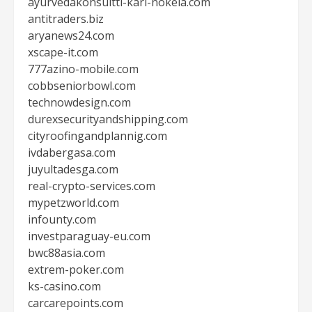
ayurvedakonsultti-kari-nokela.com
antitraders.biz
aryanews24.com
xscape-it.com
777azino-mobile.com
cobbseniorbowl.com
technowdesign.com
durexsecurityandshipping.com
cityroofingandplannig.com
ivdabergasa.com
juyultadesga.com
real-crypto-services.com
mypetzworld.com
infounty.com
investparaguay-eu.com
bwc88asia.com
extrem-poker.com
ks-casino.com
carcarepoints.com