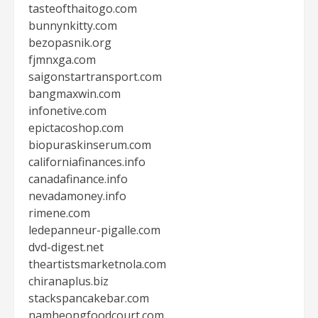
tasteofthaitogo.com
bunnynkitty.com
bezopasnik.org
fjmnxga.com
saigonstartransport.com
bangmaxwin.com
infonetive.com
epictacoshop.com
biopuraskinserum.com
californiafinances.info
canadafinance.info
nevadamoney.info
rimene.com
ledepanneur-pigalle.com
dvd-digest.net
theartistsmarketnola.com
chiranaplus.biz
stackspancakebar.com
namheongfoodcourt.com