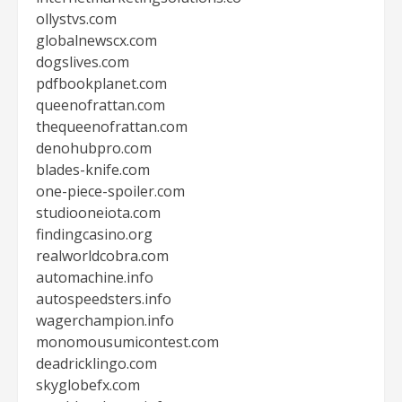
ollystvs.com
globalnewscx.com
dogslives.com
pdfbookplanet.com
queenofrattan.com
thequeenofrattan.com
denohubpro.com
blades-knife.com
one-piece-spoiler.com
studiooneiota.com
findingcasino.org
realworldcobra.com
automachine.info
autospeedsters.info
wagerchampion.info
monomousumicontest.com
deadricklingo.com
skyglobefx.com