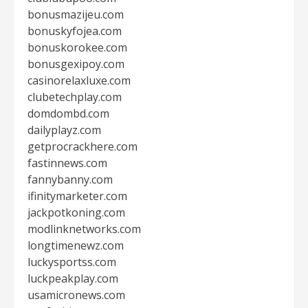
bonusmazijeu.com
bonuskyfojea.com
bonuskorokee.com
bonusgexipoy.com
casinorelaxluxe.com
clubetechplay.com
domdombd.com
dailyplayz.com
getprocrackhere.com
fastinnews.com
fannybanny.com
ifinitymarketer.com
jackpotkoning.com
modlinknetworks.com
longtimenewz.com
luckysportss.com
luckpeakplay.com
usamicronews.com