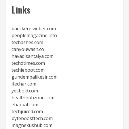
Links
baeckereiweber.com
peoplemagazine.info
techashes.com
canyouwash.co
havadisantalya.com
techdtimes.com
techieboot.com
gundembalikesir.com
itechar.com
yesbold.com
healthhubzone.com
ebaraat.com
techjuiced.com
byteboosttech.com
magnexushub.com