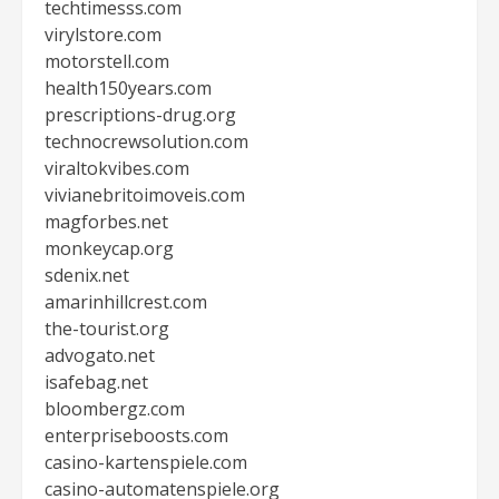
techtimesss.com
virylstore.com
motorstell.com
health150years.com
prescriptions-drug.org
technocrewsolution.com
viraltokvibes.com
vivianebritoimoveis.com
magforbes.net
monkeycap.org
sdenix.net
amarinhillcrest.com
the-tourist.org
advogato.net
isafebag.net
bloombergz.com
enterpriseboosts.com
casino-kartenspiele.com
casino-automatenspiele.org