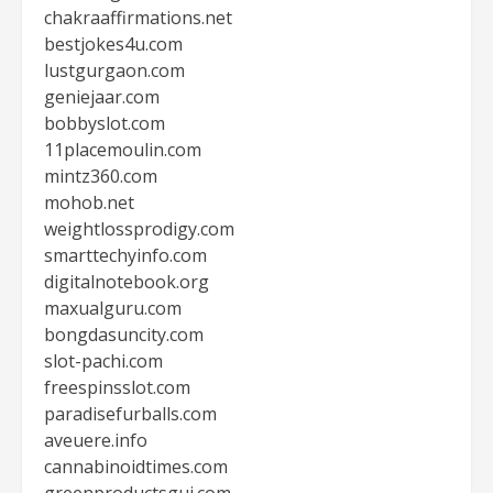
chakraaffirmations.net
bestjokes4u.com
lustgurgaon.com
geniejaar.com
bobbyslot.com
11placemoulin.com
mintz360.com
mohob.net
weightlossprodigy.com
smarttechyinfo.com
digitalnotebook.org
maxualguru.com
bongdasuncity.com
slot-pachi.com
freespinsslot.com
paradisefurballs.com
aveuere.info
cannabinoidtimes.com