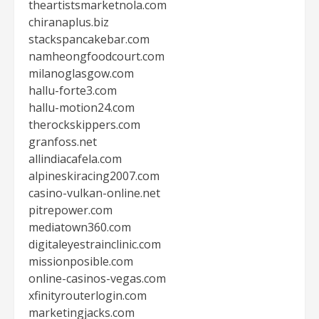
theartistsmarketnola.com
chiranaplus.biz
stackspancakebar.com
namheongfoodcourt.com
milanoglasgow.com
hallu-forte3.com
hallu-motion24.com
therockskippers.com
granfoss.net
allindiacafela.com
alpineskiracing2007.com
casino-vulkan-online.net
pitrepower.com
mediatown360.com
digitaleyestrainclinic.com
missionposible.com
online-casinos-vegas.com
xfinityrouterlogin.com
marketingjacks.com