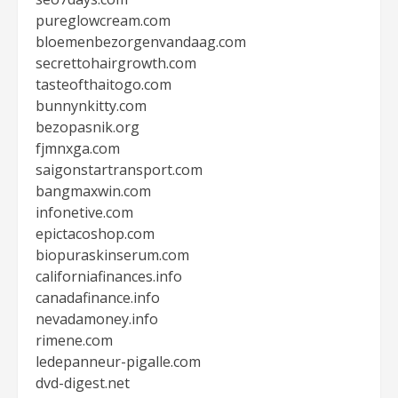
pureglowcream.com
bloemenbezorgenvandaag.com
secrettohairgrowth.com
tasteofthaitogo.com
bunnynkitty.com
bezopasnik.org
fjmnxga.com
saigonstartransport.com
bangmaxwin.com
infonetive.com
epictacoshop.com
biopuraskinserum.com
californiafinances.info
canadafinance.info
nevadamoney.info
rimene.com
ledepanneur-pigalle.com
dvd-digest.net