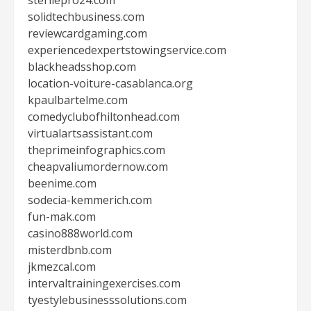
sterilepro24.com
solidtechbusiness.com
reviewcardgaming.com
experiencedexpertstowingservice.com
blackheadsshop.com
location-voiture-casablanca.org
kpaulbartelme.com
comedyclubofhiltonhead.com
virtualartsassistant.com
theprimeinfographics.com
cheapvaliumordernow.com
beenime.com
sodecia-kemmerich.com
fun-mak.com
casino888world.com
misterdbnb.com
jkmezcal.com
intervaltrainingexercises.com
tyestylebusinesssolutions.com