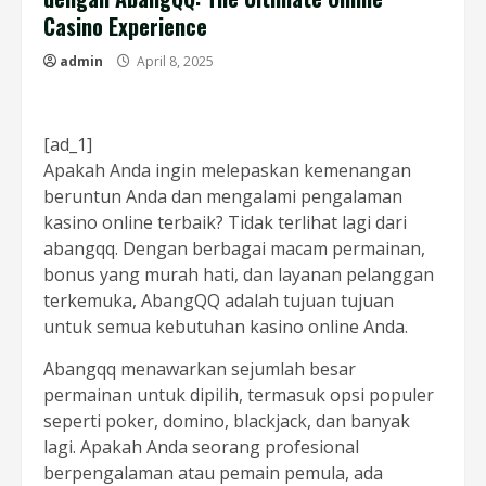
Casino Experience
admin
April 8, 2025
[ad_1]
Apakah Anda ingin melepaskan kemenangan
beruntun Anda dan mengalami pengalaman
kasino online terbaik? Tidak terlihat lagi dari
abangqq. Dengan berbagai macam permainan,
bonus yang murah hati, dan layanan pelanggan
terkemuka, AbangQQ adalah tujuan tujuan
untuk semua kebutuhan kasino online Anda.
Abangqq menawarkan sejumlah besar
permainan untuk dipilih, termasuk opsi populer
seperti poker, domino, blackjack, dan banyak
lagi. Apakah Anda seorang profesional
berpengalaman atau pemain pemula, ada