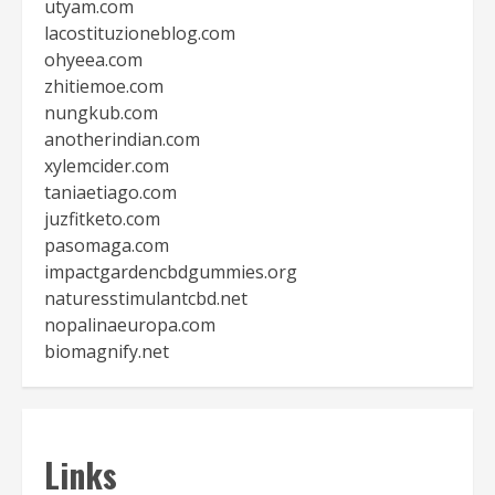
utyam.com
lacostituzioneblog.com
ohyeea.com
zhitiemoe.com
nungkub.com
anotherindian.com
xylemcider.com
taniaetiago.com
juzfitketo.com
pasomaga.com
impactgardencbdgummies.org
naturesstimulantcbd.net
nopalinaeuropa.com
biomagnify.net
Links