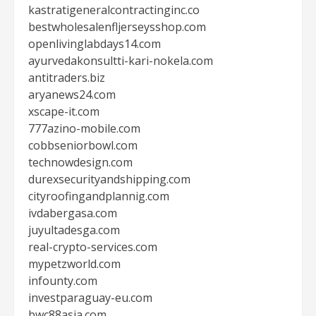
kastratigeneralcontractinginc.co
bestwholesalenfljerseysshop.com
openlivinglabdays14.com
ayurvedakonsultti-kari-nokela.com
antitraders.biz
aryanews24.com
xscape-it.com
777azino-mobile.com
cobbseniorbowl.com
technowdesign.com
durexsecurityandshipping.com
cityroofingandplannig.com
ivdabergasa.com
juyultadesga.com
real-crypto-services.com
mypetzworld.com
infounty.com
investparaguay-eu.com
bwc88asia.com