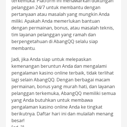
terkemuka. Platform ini menawarkan dukungan
pelanggan 24/7 untuk membantu dengan
pertanyaan atau masalah yang mungkin Anda
miliki. Apakah Anda memerlukan bantuan
dengan permainan, bonus, atau masalah teknis,
tim layanan pelanggan yang ramah dan
berpengetahuan di AbangQQ selalu siap
membantu.
Jadi, jika Anda siap untuk melepaskan
kemenangan beruntun Anda dan mengalami
pengalaman kasino online terbaik, tidak terlihat
lagi selain AbangQQ. Dengan berbagai macam
permainan, bonus yang murah hati, dan layanan
pelanggan terkemuka, AbangQQ memiliki semua
yang Anda butuhkan untuk membawa
pengalaman kasino online Anda ke tingkat
berikutnya. Daftar hari ini dan mulailah menang
besar!