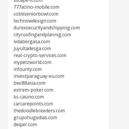
xscape-it.com
777azino-mobile.com
cobbseniorbowl.com
technowdesign.com
durexsecurityandshipping.com
cityroofingandplannig.com
ivdabergasa.com
juyultadesga.com
real-crypto-services.com
mypetzworld.com
infounty.com
investparaguay-eu.com
bwc88asia.com
extrem-poker.com
ks-casino.com
carcarepoints.com
thedoodlebreeders.com
grupohugodias.com
deqair.com