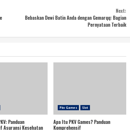
Next:
e
Bebaskan Dewi Batin Anda dengan Gemarqq: Bagian
Pernyataan Terbaik
Pkv Games
Slot
PKV: Panduan
Apa Itu PKV Games? Panduan
f Asuransi Kesehatan
Komprehensif