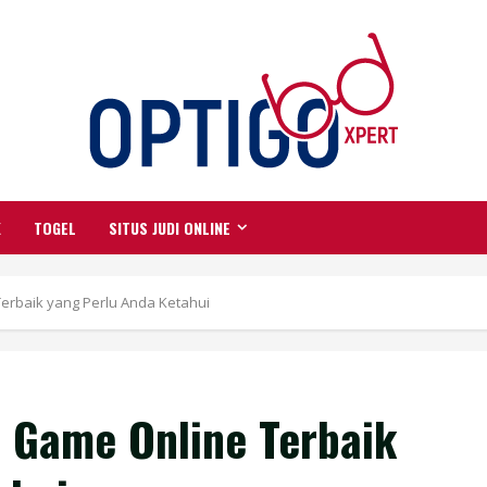
K
TOGEL
SITUS JUDI ONLINE
erbaik yang Perlu Anda Ketahui
 Game Online Terbaik