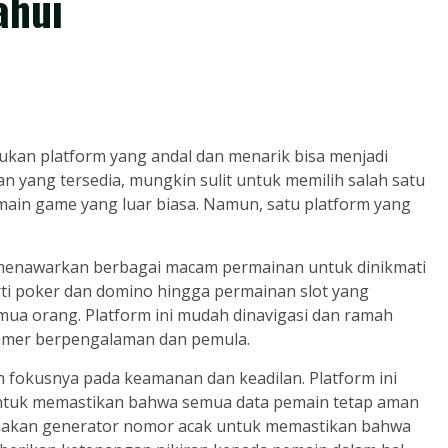
ahui
ukan platform yang andal dan menarik bisa menjadi
n yang tersedia, mungkin sulit untuk memilih salah satu
in game yang luar biasa. Namun, satu platform yang
 menawarkan berbagai macam permainan untuk dinikmati
rti poker dan domino hingga permainan slot yang
mua orang. Platform ini mudah dinavigasi dan ramah
gamer berpengalaman dan pemula.
ah fokusnya pada keamanan dan keadilan. Platform ini
untuk memastikan bahwa semua data pemain tetap aman
gunakan generator nomor acak untuk memastikan bahwa