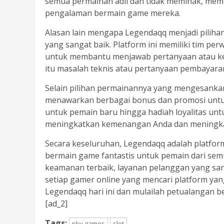
semua permainan adil dan tidak memihak, mem
pengalaman bermain game mereka.
Alasan lain mengapa Legendaqq menjadi piliha
yang sangat baik. Platform ini memiliki tim p
untuk membantu menjawab pertanyaan atau kek
itu masalah teknis atau pertanyaan pembayaran
Selain pilihan permainannya yang mengesanka
menawarkan berbagai bonus dan promosi untu
untuk pemain baru hingga hadiah loyalitas un
meningkatkan kemenangan Anda dan meningka
Secara keseluruhan, Legendaqq adalah platf
bermain game fantastis untuk pemain dari sem
keamanan terbaik, layanan pelanggan yang san
setiap gamer online yang mencari platform ya
Legendaqq hari ini dan mulailah petualangan 
[ad_2]
Tags:
pkv games
slot