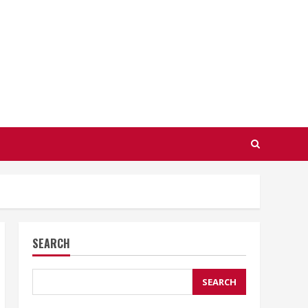
SEARCH
SEARCH