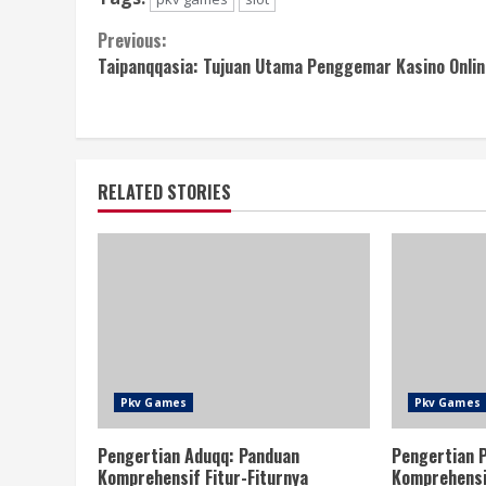
Continue
Previous:
Taipanqqasia: Tujuan Utama Penggemar Kasino Onlin
Reading
RELATED STORIES
Pkv Games
Pkv Games
Pengertian Aduqq: Panduan
Pengertian 
Komprehensif Fitur-Fiturnya
Komprehensi