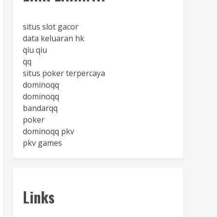
situs slot gacor
data keluaran hk
qiu qiu
qq
situs poker terpercaya
dominoqq
dominoqq
bandarqq
poker
dominoqq pkv
pkv games
Links