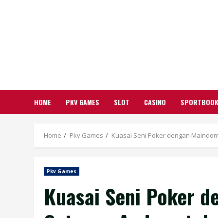
Skip
to
content
HOME
PKV GAMES
SLOT
CASINO
SPORTBOO
Home
Pkv Games
Kuasai Seni Poker dengan Maindo
Pkv Games
Kuasai Seni Poker 