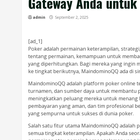
Gateway Anda untuk
admin
September 2, 2025
[ad_1]
Poker adalah permainan keterampilan, strateg
tentang permainan, kemampuan untuk membaca
yang diperhitungkan. Bagi mereka yang ingin
ke tingkat berikutnya, MaindominoQQ ada di s
MaindominoQQ adalah platform poker online 
turnamen, dan sumber daya untuk membantu 
meningkatkan peluang mereka untuk menang 
pembayaran yang aman, dan tim profesional 
yang sempurna untuk sukses di dunia poker.
Salah satu fitur utama MaindominoQQ adalah p
semua tingkat keterampilan. Apakah Anda seor