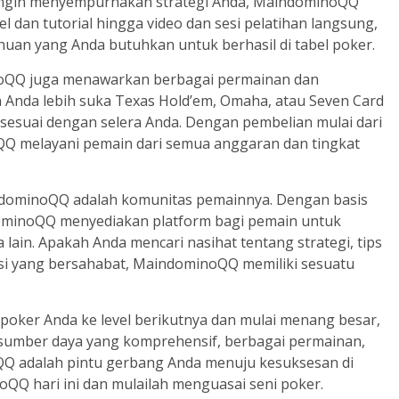
ingin menyempurnakan strategi Anda, MaindominoQQ
l dan tutorial hingga video dan sesi pelatihan langsung,
an yang Anda butuhkan untuk berhasil di tabel poker.
noQQ juga menawarkan berbagai permainan dan
 Anda lebih suka Texas Hold’em, Omaha, atau Seven Card
esuai dengan selera Anda. Dengan pembelian mulai dari
QQ melayani pemain dari semua anggaran dan tingkat
ndominoQQ adalah komunitas pemainnya. Dengan basis
ominoQQ menyediakan platform bagi pemain untuk
 lain. Apakah Anda mencari nasihat tentang strategi, tips
i yang bersahabat, MaindominoQQ memiliki sesuatu
poker Anda ke level berikutnya dan mulai menang besar,
n sumber daya yang komprehensif, berbagai permainan,
 adalah pintu gerbang Anda menuju kesuksesan di
Q hari ini dan mulailah menguasai seni poker.