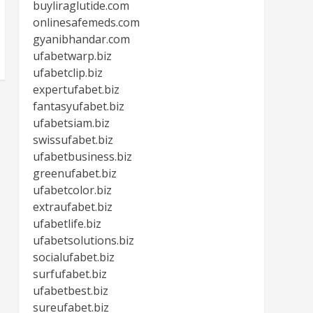
buyliraglutide.com
onlinesafemeds.com
gyanibhandar.com
ufabetwarp.biz
ufabetclip.biz
expertufabet.biz
fantasyufabet.biz
ufabetsiam.biz
swissufabet.biz
ufabetbusiness.biz
greenufabet.biz
ufabetcolor.biz
extraufabet.biz
ufabetlife.biz
ufabetsolutions.biz
socialufabet.biz
surfufabet.biz
ufabetbest.biz
sureufabet.biz