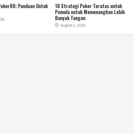
Poker88: Panduan Untuk
10 Strategi Poker Teratas untuk
Pemula untuk Memenangkan Lebih
Banyak Tangan
026
August 7, 2026