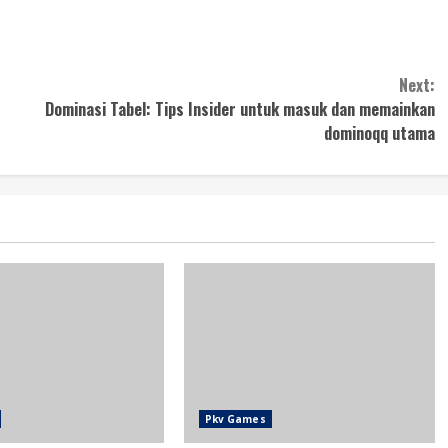
Next:
Dominasi Tabel: Tips Insider untuk masuk dan memainkan
dominoqq utama
Pkv Games