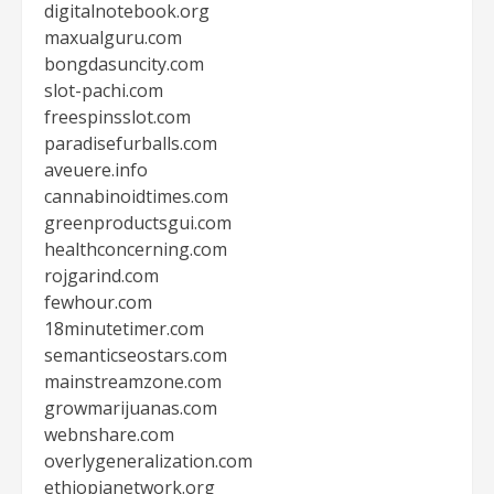
digitalnotebook.org
maxualguru.com
bongdasuncity.com
slot-pachi.com
freespinsslot.com
paradisefurballs.com
aveuere.info
cannabinoidtimes.com
greenproductsgui.com
healthconcerning.com
rojgarind.com
fewhour.com
18minutetimer.com
semanticseostars.com
mainstreamzone.com
growmarijuanas.com
webnshare.com
overlygeneralization.com
ethiopianetwork.org