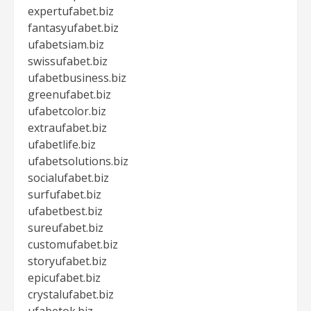
expertufabet.biz
fantasyufabet.biz
ufabetsiam.biz
swissufabet.biz
ufabetbusiness.biz
greenufabet.biz
ufabetcolor.biz
extraufabet.biz
ufabetlife.biz
ufabetsolutions.biz
socialufabet.biz
surfufabet.biz
ufabetbest.biz
sureufabet.biz
customufabet.biz
storyufabet.biz
epicufabet.biz
crystalufabet.biz