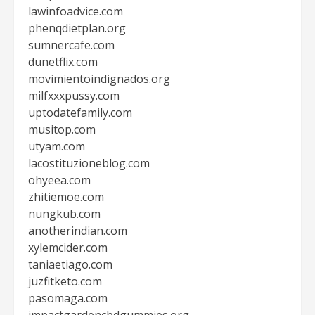
lawinfoadvice.com
phenqdietplan.org
sumnercafe.com
dunetflix.com
movimientoindignados.org
milfxxxpussy.com
uptodatefamily.com
musitop.com
utyam.com
lacostituzioneblog.com
ohyeea.com
zhitiemoe.com
nungkub.com
anotherindian.com
xylemcider.com
taniaetiago.com
juzfitketo.com
pasomaga.com