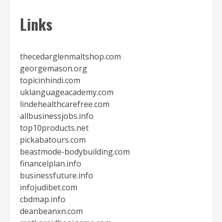
Links
thecedarglenmaltshop.com
georgemason.org
topicinhindi.com
uklanguageacademy.com
lindehealthcarefree.com
allbusinessjobs.info
top10products.net
pickabatours.com
beastmode-bodybuilding.com
financelplan.info
businessfuture.info
infojudibet.com
cbdmap.info
deanbeanxn.com