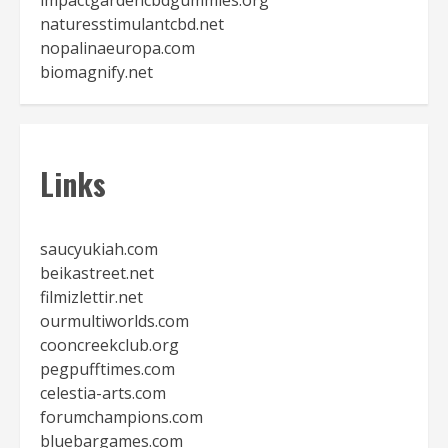
impactgardencbdgummies.org
naturesstimulantcbd.net
nopalinaeuropa.com
biomagnify.net
Links
saucyukiah.com
beikastreet.net
filmizlettir.net
ourmultiworlds.com
cooncreekclub.org
pegpufftimes.com
celestia-arts.com
forumchampions.com
bluebargames.com