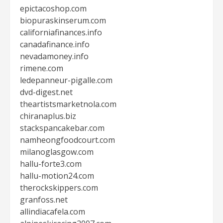
epictacoshop.com
biopuraskinserum.com
californiafinances.info
canadafinance.info
nevadamoney.info
rimene.com
ledepanneur-pigalle.com
dvd-digest.net
theartistsmarketnola.com
chiranaplus.biz
stackspancakebar.com
namheongfoodcourt.com
milanoglasgow.com
hallu-forte3.com
hallu-motion24.com
therockskippers.com
granfoss.net
allindiacafela.com