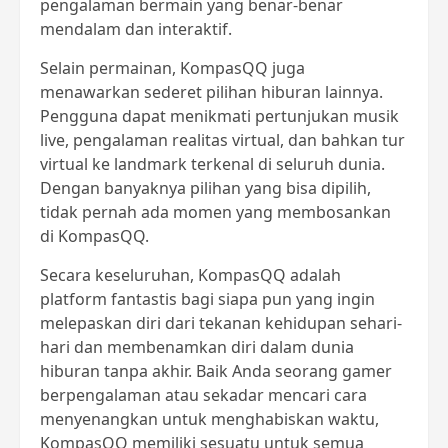
pengalaman bermain yang benar-benar
mendalam dan interaktif.
Selain permainan, KompasQQ juga
menawarkan sederet pilihan hiburan lainnya.
Pengguna dapat menikmati pertunjukan musik
live, pengalaman realitas virtual, dan bahkan tur
virtual ke landmark terkenal di seluruh dunia.
Dengan banyaknya pilihan yang bisa dipilih,
tidak pernah ada momen yang membosankan
di KompasQQ.
Secara keseluruhan, KompasQQ adalah
platform fantastis bagi siapa pun yang ingin
melepaskan diri dari tekanan kehidupan sehari-
hari dan membenamkan diri dalam dunia
hiburan tanpa akhir. Baik Anda seorang gamer
berpengalaman atau sekadar mencari cara
menyenangkan untuk menghabiskan waktu,
KompasQQ memiliki sesuatu untuk semua