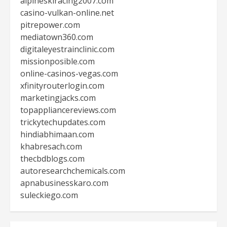
alpineskiracing2007.com
casino-vulkan-online.net
pitrepower.com
mediatown360.com
digitaleyestrainclinic.com
missionposible.com
online-casinos-vegas.com
xfinityrouterlogin.com
marketingjacks.com
topappliancereviews.com
trickytechupdates.com
hindiabhimaan.com
khabresach.com
thecbdblogs.com
autoresearchchemicals.com
apnabusinesskaro.com
suleckiego.com