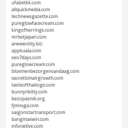
ufabetkk.com
allquickmedia.com
technewsgazette.com
pureglowfacecream.com
kingofherrings.com
mrbetjapan.com
anewentity.biz
appkuala.com
seo7days.com
pureglowcream.com
bloemenbezorgenvandaag.com
secrettohairgrowth.com
tasteofthaitogo.com
bunnynkitty.com
bezopasnik.org
fjmnxga.com
saigonstartransport.com
bangmaxwin.com
infonetive.com