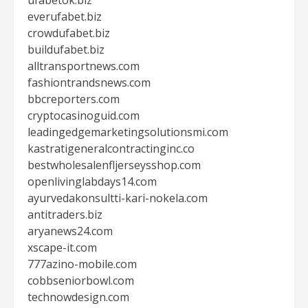
ufabetok.biz
everufabet.biz
crowdufabet.biz
buildufabet.biz
alltransportnews.com
fashiontrandsnews.com
bbcreporters.com
cryptocasinoguid.com
leadingedgemarketingsolutionsmi.com
kastratigeneralcontractinginc.co
bestwholesalenfljerseysshop.com
openlivinglabdays14.com
ayurvedakonsultti-kari-nokela.com
antitraders.biz
aryanews24.com
xscape-it.com
777azino-mobile.com
cobbseniorbowl.com
technowdesign.com