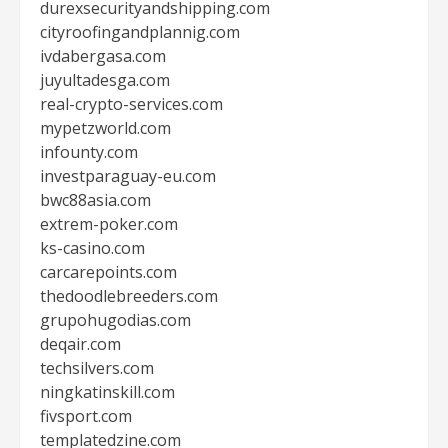
durexsecurityandshipping.com
cityroofingandplannig.com
ivdabergasa.com
juyultadesga.com
real-crypto-services.com
mypetzworld.com
infounty.com
investparaguay-eu.com
bwc88asia.com
extrem-poker.com
ks-casino.com
carcarepoints.com
thedoodlebreeders.com
grupohugodias.com
deqair.com
techsilvers.com
ningkatinskill.com
fivsport.com
templatedzine.com