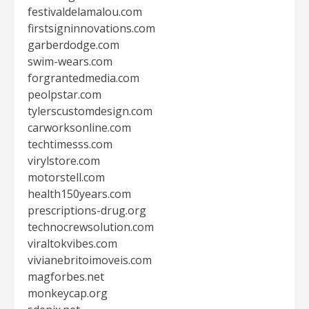
festivaldelamalou.com
firstsigninnovations.com
garberdodge.com
swim-wears.com
forgrantedmedia.com
peolpstar.com
tylerscustomdesign.com
carworksonline.com
techtimesss.com
virylstore.com
motorstell.com
health150years.com
prescriptions-drug.org
technocrewsolution.com
viraltokvibes.com
vivianebritoimoveis.com
magforbes.net
monkeycap.org