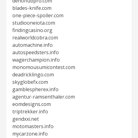
denohubpro.com
blades-knife.com
one-piece-spoiler.com
studiooneiota.com
findingcasino.org
realworldcobra.com
automachine.info
autospeedsters.info
wagerchampion.info
monomousumicontest.com
deadricklingo.com
skyglobefx.com
gamblespherex.info
agentur-ramsenthaler.com
eomdesigns.com
triptrekker.info
gendxxi.net
motomasters.info
mycarzone.info