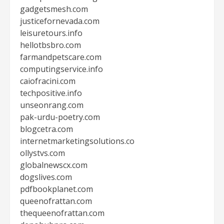
gadgetsmesh.com
justicefornevada.com
leisuretours.info
hellotbsbro.com
farmandpetscare.com
computingservice.info
caiofracini.com
techpositive.info
unseonrang.com
pak-urdu-poetry.com
blogcetra.com
internetmarketingsolutions.co
ollystvs.com
globalnewscx.com
dogslives.com
pdfbookplanet.com
queenofrattan.com
thequeenofrattan.com