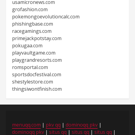
usamicronews.com
grofashion.com
pokemongoevolutioncalc.com
phishingbase.com
racegamings.com
primejackpotstay.com
pokugaa.com
playvaultgame.com
playgrandresorts.com
romsportal.com
sportsdocfestival.com
shestylestore.com
thingsiwontfinish.com
menuqq.com
|
pkv qq
|
dominoqq pkv
|
dominoqq pkv
|
situs qq
|
situs qq
|
situs qq
|