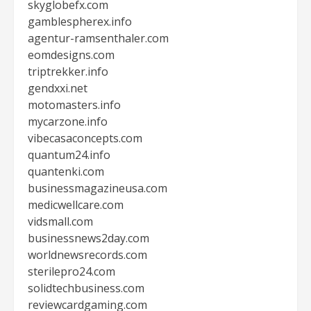
skyglobefx.com
gamblespherex.info
agentur-ramsenthaler.com
eomdesigns.com
triptrekker.info
gendxxi.net
motomasters.info
mycarzone.info
vibecasaconcepts.com
quantum24.info
quantenki.com
businessmagazineusa.com
medicwellcare.com
vidsmall.com
businessnews2day.com
worldnewsrecords.com
sterilepro24.com
solidtechbusiness.com
reviewcardgaming.com