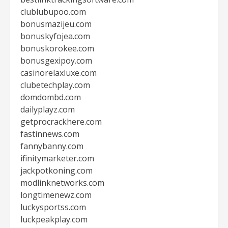
clublubupoo.com
bonusmazijeu.com
bonuskyfojea.com
bonuskorokee.com
bonusgexipoy.com
casinorelaxluxe.com
clubetechplay.com
domdombd.com
dailyplayz.com
getprocrackhere.com
fastinnews.com
fannybanny.com
ifinitymarketer.com
jackpotkoning.com
modlinknetworks.com
longtimenewz.com
luckysportss.com
luckpeakplay.com