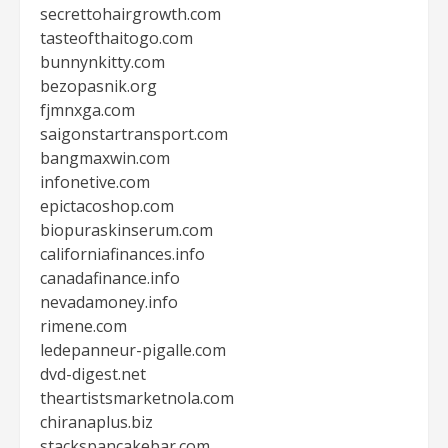
secrettohairgrowth.com
tasteofthaitogo.com
bunnynkitty.com
bezopasnik.org
fjmnxga.com
saigonstartransport.com
bangmaxwin.com
infonetive.com
epictacoshop.com
biopuraskinserum.com
californiafinances.info
canadafinance.info
nevadamoney.info
rimene.com
ledepanneur-pigalle.com
dvd-digest.net
theartistsmarketnola.com
chiranaplus.biz
stackspancakebar.com