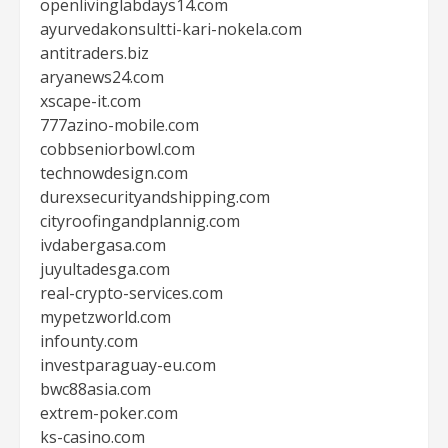
openlivinglabdays14.com
ayurvedakonsultti-kari-nokela.com
antitraders.biz
aryanews24.com
xscape-it.com
777azino-mobile.com
cobbseniorbowl.com
technowdesign.com
durexsecurityandshipping.com
cityroofingandplannig.com
ivdabergasa.com
juyultadesga.com
real-crypto-services.com
mypetzworld.com
infounty.com
investparaguay-eu.com
bwc88asia.com
extrem-poker.com
ks-casino.com