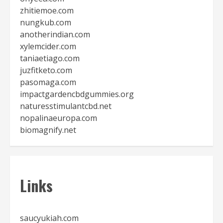
zhitiemoe.com
nungkub.com
anotherindian.com
xylemcider.com
taniaetiago.com
juzfitketo.com
pasomaga.com
impactgardencbdgummies.org
naturesstimulantcbd.net
nopalinaeuropa.com
biomagnify.net
Links
saucyukiah.com