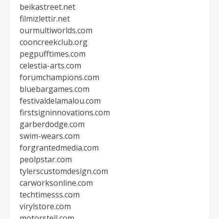
beikastreet.net
filmizlettir.net
ourmultiworlds.com
cooncreekclub.org
pegpufftimes.com
celestia-arts.com
forumchampions.com
bluebargames.com
festivaldelamalou.com
firstsigninnovations.com
garberdodge.com
swim-wears.com
forgrantedmedia.com
peolpstar.com
tylerscustomdesign.com
carworksonline.com
techtimesss.com
virylstore.com
motorstell.com