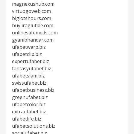
magnexushub.com
virtuogoweb.com
biglotshours.com
buyliraglutide.com
onlinesafemeds.com
gyanibhandar.com
ufabetwarp.biz
ufabetclip.biz
expertufabet.biz
fantasyufabet.biz
ufabetsiam.biz
swissufabet.biz
ufabetbusiness.biz
greenufabet.biz
ufabetcolor.biz
extraufabet.biz
ufabetlife.biz
ufabetsolutions.biz
socialufabet.biz