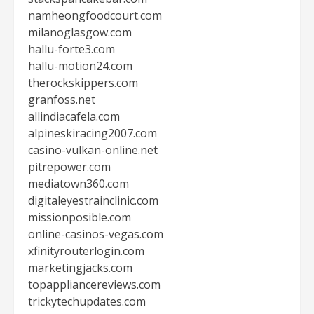
namheongfoodcourt.com
milanoglasgow.com
hallu-forte3.com
hallu-motion24.com
therockskippers.com
granfoss.net
allindiacafela.com
alpineskiracing2007.com
casino-vulkan-online.net
pitrepower.com
mediatown360.com
digitaleyestrainclinic.com
missionposible.com
online-casinos-vegas.com
xfinityrouterlogin.com
marketingjacks.com
topappliancereviews.com
trickytechupdates.com