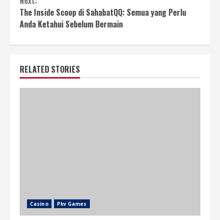
Next:
The Inside Scoop di SahabatQQ: Semua yang Perlu
Anda Ketahui Sebelum Bermain
RELATED STORIES
Casino
Pkv Games