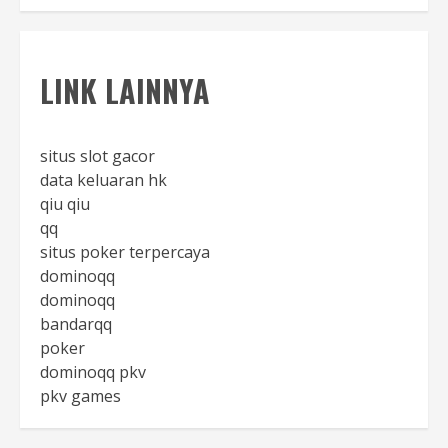
LINK LAINNYA
situs slot gacor
data keluaran hk
qiu qiu
qq
situs poker terpercaya
dominoqq
dominoqq
bandarqq
poker
dominoqq pkv
pkv games