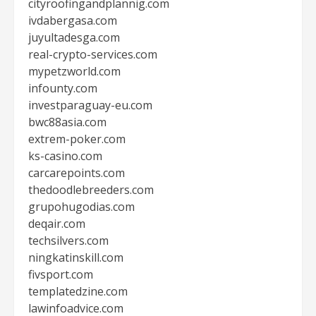
cityroofingandplannig.com
ivdabergasa.com
juyultadesga.com
real-crypto-services.com
mypetzworld.com
infounty.com
investparaguay-eu.com
bwc88asia.com
extrem-poker.com
ks-casino.com
carcarepoints.com
thedoodlebreeders.com
grupohugodias.com
deqair.com
techsilvers.com
ningkatinskill.com
fivsport.com
templatedzine.com
lawinfoadvice.com