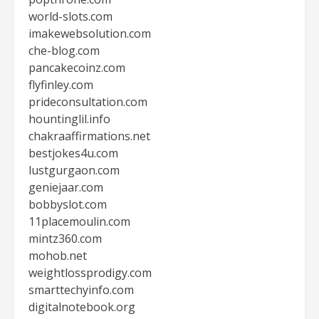
world-slots.com
imakewebsolution.com
che-blog.com
pancakecoinz.com
flyfinley.com
prideconsultation.com
hountinglil.info
chakraaffirmations.net
bestjokes4u.com
lustgurgaon.com
geniejaar.com
bobbyslot.com
11placemoulin.com
mintz360.com
mohob.net
weightlossprodigy.com
smarttechyinfo.com
digitalnotebook.org