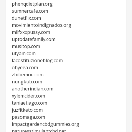
phenqdietplan.org
sumnercafe.com
dunetflix.com
movimientoindignados.org
milfxxxpussy.com
uptodatefamily.com
musitop.com
utyam.com
lacostituzioneblog.com
ohyeea.com
zhitiemoe.com
nungkub.com
anotherindian.com
xylemcider.com
taniaetiago.com
juzfitketo.com
pasomaga.com
impactgardencbdgummies.org
naturesstimulantcbd.net