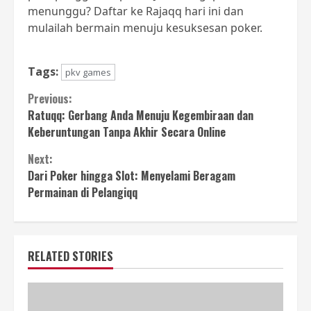
menunggu? Daftar ke Rajaqq hari ini dan
mulailah bermain menuju kesuksesan poker.
Tags:
pkv games
Continue
Previous:
Ratuqq: Gerbang Anda Menuju Kegembiraan dan
Reading
Keberuntungan Tanpa Akhir Secara Online
Next:
Dari Poker hingga Slot: Menyelami Beragam
Permainan di Pelangiqq
RELATED STORIES