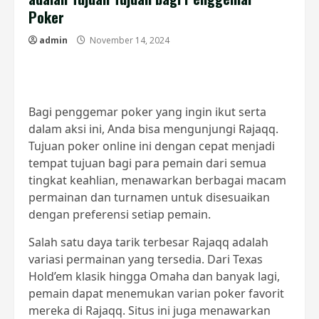
Poker
admin
November 14, 2024
Bagi penggemar poker yang ingin ikut serta
dalam aksi ini, Anda bisa mengunjungi Rajaqq.
Tujuan poker online ini dengan cepat menjadi
tempat tujuan bagi para pemain dari semua
tingkat keahlian, menawarkan berbagai macam
permainan dan turnamen untuk disesuaikan
dengan preferensi setiap pemain.
Salah satu daya tarik terbesar Rajaqq adalah
variasi permainan yang tersedia. Dari Texas
Hold’em klasik hingga Omaha dan banyak lagi,
pemain dapat menemukan varian poker favorit
mereka di Rajaqq. Situs ini juga menawarkan