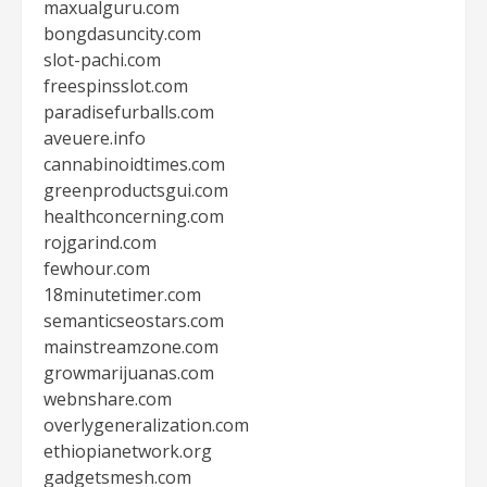
maxualguru.com
bongdasuncity.com
slot-pachi.com
freespinsslot.com
paradisefurballs.com
aveuere.info
cannabinoidtimes.com
greenproductsgui.com
healthconcerning.com
rojgarind.com
fewhour.com
18minutetimer.com
semanticseostars.com
mainstreamzone.com
growmarijuanas.com
webnshare.com
overlygeneralization.com
ethiopianetwork.org
gadgetsmesh.com