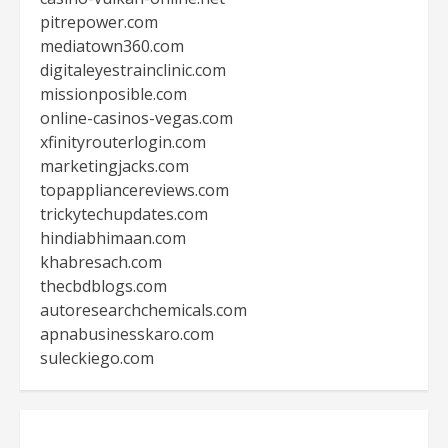
pitrepower.com
mediatown360.com
digitaleyestrainclinic.com
missionposible.com
online-casinos-vegas.com
xfinityrouterlogin.com
marketingjacks.com
topappliancereviews.com
trickytechupdates.com
hindiabhimaan.com
khabresach.com
thecbdblogs.com
autoresearchchemicals.com
apnabusinesskaro.com
suleckiego.com