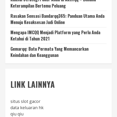
Keterampilan Bertemu Peluang
Rasakan Sensasi Bandarqq365: Panduan Utama Anda
Menuju Kesuksesan Judi Online
Mengapa IMCQQ Menjadi Platform yang Perlu Anda
Ketahui di Tahun 2021
Gemarqq: Batu Permata Yang Memancarkan
Keindahan dan Keanggunan
LINK LAINNYA
situs slot gacor
data keluaran hk
qiu qiu