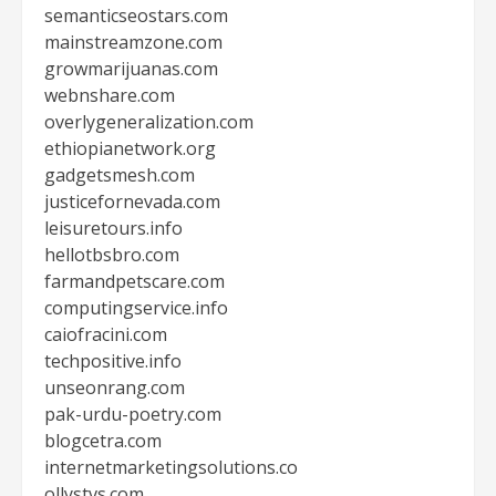
semanticseostars.com
mainstreamzone.com
growmarijuanas.com
webnshare.com
overlygeneralization.com
ethiopianetwork.org
gadgetsmesh.com
justicefornevada.com
leisuretours.info
hellotbsbro.com
farmandpetscare.com
computingservice.info
caiofracini.com
techpositive.info
unseonrang.com
pak-urdu-poetry.com
blogcetra.com
internetmarketingsolutions.co
ollystvs.com