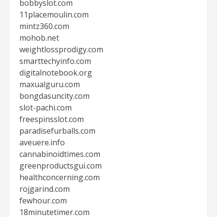
bobbyslot.com
11placemoulin.com
mintz360.com
mohob.net
weightlossprodigy.com
smarttechyinfo.com
digitalnotebook.org
maxualguru.com
bongdasuncity.com
slot-pachi.com
freespinsslot.com
paradisefurballs.com
aveuere.info
cannabinoidtimes.com
greenproductsgui.com
healthconcerning.com
rojgarind.com
fewhour.com
18minutetimer.com