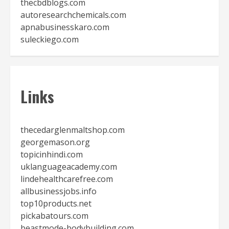
thecbdblogs.com
autoresearchchemicals.com
apnabusinesskaro.com
suleckiego.com
Links
thecedarglenmaltshop.com
georgemason.org
topicinhindi.com
uklanguageacademy.com
lindehealthcarefree.com
allbusinessjobs.info
top10products.net
pickabatours.com
beastmode-bodybuilding.com