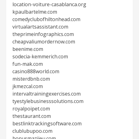
location-voiture-casablanca.org
kpaulbartelme.com
comedyclubofhiltonhead.com
virtualartsassistant.com
theprimeinfographics.com
cheapvaliumordernow.com
beenime.com
sodecia-kemmerich.com
fun-mak.com
casino888world.com
misterdbnb.com
jkmezcal.com
intervaltrainingexercises.com
tyestylebusinesssolutions.com
royalpoipet.com
thestaurant.com
bestlinktrackingsoftware.com
clublubupoo.com
bonusmazijeu.com