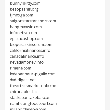
bunnynkitty.com
bezopasnik.org
fjmnxga.com
saigonstartransport.com
bangmaxwin.com
infonetive.com
epictacoshop.com
biopuraskinserum.com
californiafinances.info
canadafinance.info
nevadamoney.info
rimene.com
ledepanneur-pigalle.com
dvd-digest.net
theartistsmarketnola.com
chiranaplus.biz
stackspancakebar.com
namheongfoodcourt.com
milanoglasgow.com