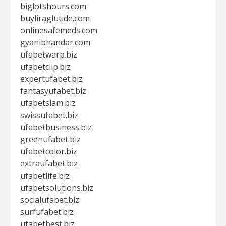
biglotshours.com
buyliraglutide.com
onlinesafemeds.com
gyanibhandar.com
ufabetwarp.biz
ufabetclip.biz
expertufabet.biz
fantasyufabet.biz
ufabetsiam.biz
swissufabet.biz
ufabetbusiness.biz
greenufabet.biz
ufabetcolor.biz
extraufabet.biz
ufabetlife.biz
ufabetsolutions.biz
socialufabet.biz
surfufabet.biz
ufabetbest.biz