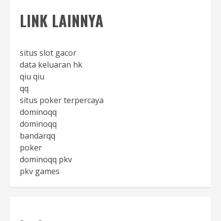
LINK LAINNYA
situs slot gacor
data keluaran hk
qiu qiu
qq
situs poker terpercaya
dominoqq
dominoqq
bandarqq
poker
dominoqq pkv
pkv games