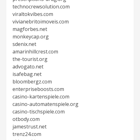
technocrewsolution.com
viraltokvibes.com
vivianebritoimoveis.com
magforbes.net
monkeycap.org
sdenix.net
amarinhillcrest.com
the-tourist.org
advogato.net
isafebag.net
bloombergz.com
enterpriseboosts.com
casino-kartenspiele.com
casino-automatenspiele.org
casino-tischspiele.com
otbody.com
jamestrust.net
trenz24.com