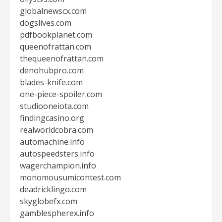
globalnewscx.com
dogslives.com
pdfbookplanet.com
queenofrattan.com
thequeenofrattan.com
denohubpro.com
blades-knife.com
one-piece-spoiler.com
studiooneiota.com
findingcasino.org
realworldcobra.com
automachine.info
autospeedsters.info
wagerchampion.info
monomousumicontest.com
deadricklingo.com
skyglobefx.com
gamblespherex.info