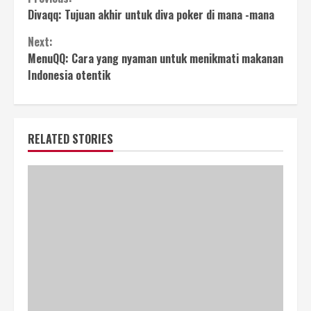
Continue
Divaqq: Tujuan akhir untuk diva poker di mana -mana
Reading
Next:
MenuQQ: Cara yang nyaman untuk menikmati makanan
Indonesia otentik
RELATED STORIES