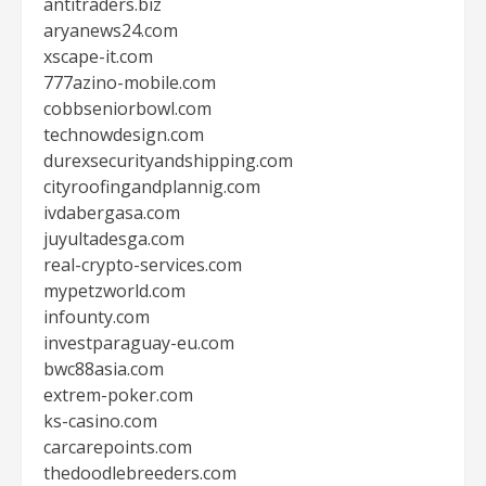
antitraders.biz
aryanews24.com
xscape-it.com
777azino-mobile.com
cobbseniorbowl.com
technowdesign.com
durexsecurityandshipping.com
cityroofingandplannig.com
ivdabergasa.com
juyultadesga.com
real-crypto-services.com
mypetzworld.com
infounty.com
investparaguay-eu.com
bwc88asia.com
extrem-poker.com
ks-casino.com
carcarepoints.com
thedoodlebreeders.com