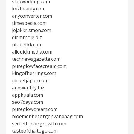
skipworking.com
loizbeauty.com
anyconverter.com
timespedia.com
jejakkrismon.com
diemthole.biz
ufabetkk.com
allquickmedia.com
technewsgazette.com
pureglowfacecream.com
kingofherrings.com
mrbetjapan.com
anewentity.biz
appkuala.com
seo7days.com
pureglowcream.com
bloemenbezorgenvandaag.com
secrettohairgrowth.com
tasteofthaitogo.com