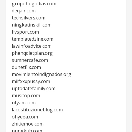
grupohugodias.com
deqair.com
techsilvers.com
ningkatinskill.com
fivsport.com
templatedzine.com
lawinfoadvice.com
phenqdietplan.org
sumnercafe.com
dunetflix.com
movimientoindignados.org
milfxxxpussy.com
uptodatefamily.com
musitop.com
utyam.com
lacostituzioneblog.com
ohyeea.com
zhitiemoe.com
nungkub.com