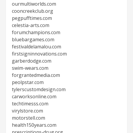
ourmultiworlds.com
cooncreekclub.org
pegpufftimes.com
celestia-arts.com
forumchampions.com
bluebargames.com
festivaldelamalou.com
firstsigninnovations.com
garberdodge.com
swim-wears.com
forgrantedmedia.com
peolpstar.com
tylerscustomdesign.com
carworksonline.com
techtimesss.com
virylstore.com
motorstell.com
health150years.com
prescriptions-drug.org