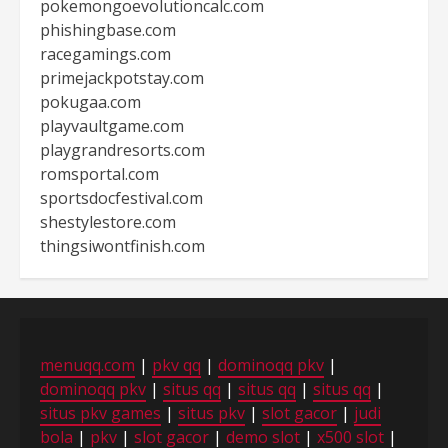
pokemongoevolutioncalc.com
phishingbase.com
racegamings.com
primejackpotstay.com
pokugaa.com
playvaultgame.com
playgrandresorts.com
romsportal.com
sportsdocfestival.com
shestylestore.com
thingsiwontfinish.com
menuqq.com
|
pkv qq
|
dominoqq pkv
|
dominoqq pkv
|
situs qq
|
situs qq
|
situs qq
|
situs pkv games
|
situs pkv
|
slot gacor
|
judi
bola
|
pkv
|
slot gacor
|
demo slot
|
x500 slot
|