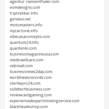
agentur-ramsenthaler.com
eomdesigns.com
triptrekker.info
gendxxi.net
motomasters.info
mycarzone.info
vibecasaconcepts.com
quantum24.info
quantenki.com
businessmagazineusa.com
medicwellcare.com
vidsmall.com
businessnews2day.com
worldnewsrecords.com
sterilepro24.com
solidtechbusiness.com
reviewcardgaming.com
experiencedexpertstowingservice.com
blackheadsshop.com