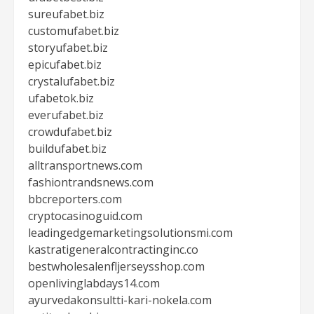
sureufabet.biz
customufabet.biz
storyufabet.biz
epicufabet.biz
crystalufabet.biz
ufabetok.biz
everufabet.biz
crowdufabet.biz
buildufabet.biz
alltransportnews.com
fashiontrandsnews.com
bbcreporters.com
cryptocasinoguid.com
leadingedgemarketingsolutionsmi.com
kastratigeneralcontractinginc.co
bestwholesalenfljerseysshop.com
openlivinglabdays14.com
ayurvedakonsultti-kari-nokela.com