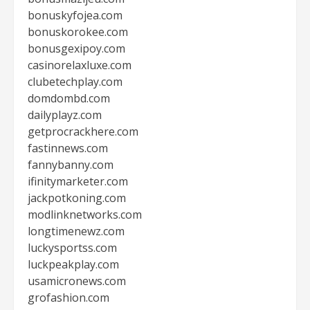
bonuskyfojea.com
bonuskorokee.com
bonusgexipoy.com
casinorelaxluxe.com
clubetechplay.com
domdombd.com
dailyplayz.com
getprocrackhere.com
fastinnews.com
fannybanny.com
ifinitymarketer.com
jackpotkoning.com
modlinknetworks.com
longtimenewz.com
luckysportss.com
luckpeakplay.com
usamicronews.com
grofashion.com