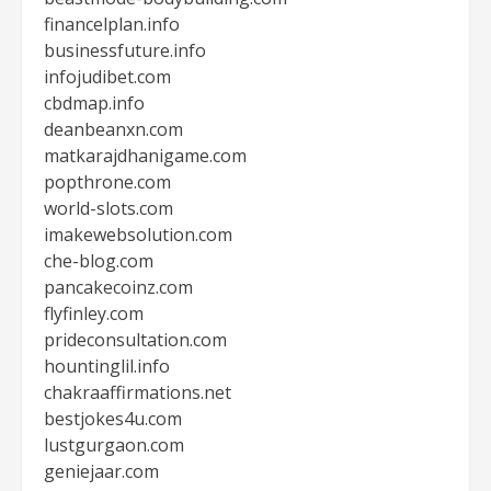
financelplan.info
businessfuture.info
infojudibet.com
cbdmap.info
deanbeanxn.com
matkarajdhanigame.com
popthrone.com
world-slots.com
imakewebsolution.com
che-blog.com
pancakecoinz.com
flyfinley.com
prideconsultation.com
hountinglil.info
chakraaffirmations.net
bestjokes4u.com
lustgurgaon.com
geniejaar.com