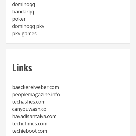
dominoqq
bandarqq
poker
dominoqq pkv
pkv games
Links
baeckereiweber.com
peoplemagazine.info
techashes.com
canyouwash.co
havadisantalya.com
techdtimes.com
techieboot.com