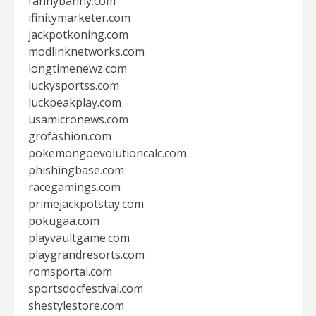
fannybanny.com
ifinitymarketer.com
jackpotkoning.com
modlinknetworks.com
longtimenewz.com
luckysportss.com
luckpeakplay.com
usamicronews.com
grofashion.com
pokemongoevolutioncalc.com
phishingbase.com
racegamings.com
primejackpotstay.com
pokugaa.com
playvaultgame.com
playgrandresorts.com
romsportal.com
sportsdocfestival.com
shestylestore.com