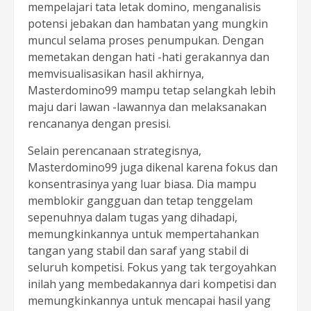
mempelajari tata letak domino, menganalisis
potensi jebakan dan hambatan yang mungkin
muncul selama proses penumpukan. Dengan
memetakan dengan hati -hati gerakannya dan
memvisualisasikan hasil akhirnya,
Masterdomino99 mampu tetap selangkah lebih
maju dari lawan -lawannya dan melaksanakan
rencananya dengan presisi.
Selain perencanaan strategisnya,
Masterdomino99 juga dikenal karena fokus dan
konsentrasinya yang luar biasa. Dia mampu
memblokir gangguan dan tetap tenggelam
sepenuhnya dalam tugas yang dihadapi,
memungkinkannya untuk mempertahankan
tangan yang stabil dan saraf yang stabil di
seluruh kompetisi. Fokus yang tak tergoyahkan
inilah yang membedakannya dari kompetisi dan
memungkinkannya untuk mencapai hasil yang