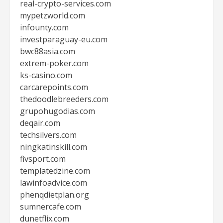
real-crypto-services.com
mypetzworld.com
infounty.com
investparaguay-eu.com
bwc88asia.com
extrem-poker.com
ks-casino.com
carcarepoints.com
thedoodlebreeders.com
grupohugodias.com
deqair.com
techsilvers.com
ningkatinskill.com
fivsport.com
templatedzine.com
lawinfoadvice.com
phenqdietplan.org
sumnercafe.com
dunetflix.com