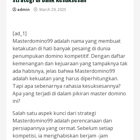
admin
March 29, 2025
[ad_1]
Masterdomino99 adalah nama yang membuat
ketakutan di hati banyak pesaing di dunia
penumpukan domino kompetitif. Dengan daftar
kemenangan dan kejuaraan yang tampaknya tak
ada habisnya, jelas bahwa Masterdomino99
adalah kekuatan yang harus diperhitungkan.
Tapi apa sebenarnya rahasia kesuksesannya?
Apa yang terjadi di dalam pikiran master domino
ini?
Salah satu aspek kunci dari strategi
Masterdomino99 adalah perencanaan dan
persiapannya yang cermat. Sebelum setiap
kompetisi, ia menghabiskan berjam -jam