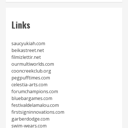
Links
saucyukiah.com
beikastreet.net
filmizlettir.net
ourmultiworlds.com
cooncreekclub.org
pegpufftimes.com
celestia-arts.com
forumchampions.com
bluebargames.com
festivaldelamalou.com
firstsigninnovations.com
garberdodge.com
swim-wears.com