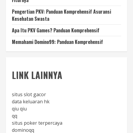
Fiturnya
Pengertian PKV: Panduan Komprehensif Asuransi
Kesehatan Swasta
Apa Itu PKV Games? Panduan Komprehensif
Memahami Domino99: Panduan Komprehensif
LINK LAINNYA
situs slot gacor
data keluaran hk
qiu qiu
qq
situs poker terpercaya
dominoqq