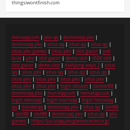
thingsiwontfinish.com
menuqq.com
|
pkv qq
|
dominoqq pkv
|
dominoqq pkv
|
situs qq
|
situs qq
|
situs qq
|
situs pkv games
|
situs pkv
|
slot gacor
|
judi
bola
|
pkv
|
slot gacor
|
demo slot
|
x500 slot
|
slot gacor
|
demo slot
|
mahjong ways 2
|
situs
qq
|
situs pkv
|
situs qq
|
situs qq
|
situs qq
|
situs pkv
|
situs pkv
|
situs pkv
|
situs pkv
|
situs pkv
|
situs pkv
|
login sbobet
|
sbobet88
|
dominoqq pkv
|
murniqq.com
|
hematqq.com
|
login menuqq
|
login murniqq
|
login hematqq
|
qq
|
bandarqq
|
dominoqq pkv
|
situs qq
|
slot88
|
slot88
|
slot88
|
dominoqq pkv
|
situs qq
|
pkv
games
|
https://jurusqq.pkvgamesresmi.org/