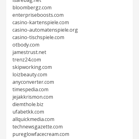
isafebag.net
bloombergz.com
enterpriseboosts.com
casino-kartenspiele.com
casino-automatenspiele.org
casino-tischspiele.com
otbody.com
jamestrust.net
trenz24.com
skipworking.com
loizbeauty.com
anyconverter.com
timespedia.com
jejakkrismon.com
diemthole.biz
ufabetkk.com
allquickmedia.com
technewsgazette.com
pureglowfacecream.com