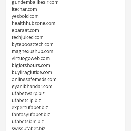
gundembalikesir.com
itechar.com
yesbold.com
healthhubzone.com
ebaraat.com
techjuiced.com
byteboosttech.com
magnexushub.com
virtuogoweb.com
biglotshours.com
buyliraglutide.com
onlinesafemeds.com
gyanibhandar.com
ufabetwarp.biz
ufabetclip.biz
expertufabet.biz
fantasyufabet.biz
ufabetsiam.biz
swissufabet.biz