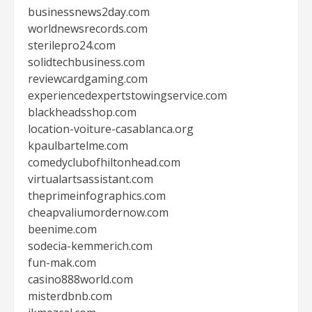
businessnews2day.com
worldnewsrecords.com
sterilepro24.com
solidtechbusiness.com
reviewcardgaming.com
experiencedexpertstowingservice.com
blackheadsshop.com
location-voiture-casablanca.org
kpaulbartelme.com
comedyclubofhiltonhead.com
virtualartsassistant.com
theprimeinfographics.com
cheapvaliumordernow.com
beenime.com
sodecia-kemmerich.com
fun-mak.com
casino888world.com
misterdbnb.com