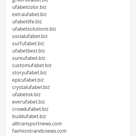
ufabetcolor.biz
extraufabet.biz
ufabetlife.biz
ufabetsolutions.biz
socialufabet.biz
surfufabet.biz
ufabetbest.biz
sureufabet.biz
customufabet.biz
storyufabet.biz
epicufabet.biz
crystalufabet.biz
ufabetok.biz
everufabet.biz
crowdufabet.biz
buildufabet.biz
alltransportnews.com
fashiontrandsnews.com