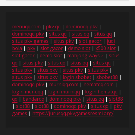
menuqq.com
|
pkv qq
|
dominoqq pkv
|
dominoqq pkv
|
situs qq
|
situs qq
|
situs qq
|
situs pkv games
|
situs pkv
|
slot gacor
|
judi
bola
|
pkv
|
slot gacor
|
demo slot
|
x500 slot
|
slot gacor
|
demo slot
|
mahjong ways 2
|
situs
qq
|
situs pkv
|
situs qq
|
situs qq
|
situs qq
|
situs pkv
|
situs pkv
|
situs pkv
|
situs pkv
|
situs pkv
|
situs pkv
|
login sbobet
|
sbobet88
|
dominoqq pkv
|
murniqq.com
|
hematqq.com
|
login menuqq
|
login murniqq
|
login hematqq
|
qq
|
bandarqq
|
dominoqq pkv
|
situs qq
|
slot88
|
slot88
|
slot88
|
dominoqq pkv
|
situs qq
|
pkv
games
|
https://jurusqq.pkvgamesresmi.org/