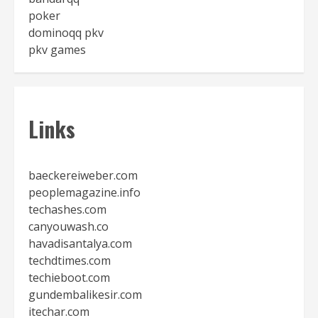
poker
dominoqq pkv
pkv games
Links
baeckereiweber.com
peoplemagazine.info
techashes.com
canyouwash.co
havadisantalya.com
techdtimes.com
techieboot.com
gundembalikesir.com
itechar.com