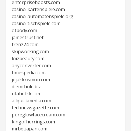
enterpriseboosts.com
casino-kartenspiele.com
casino-automatenspiele.org
casino-tischspiele.com
otbody.com
jamestrust.net
trenz24.com
skipworking.com
loizbeauty.com
anyconverter.com
timespedia.com
jejakkrismon.com
diemthole.biz
ufabetkk.com
allquickmedia.com
technewsgazette.com
pureglowfacecream.com
kingofherrings.com
mrbetjapan.com