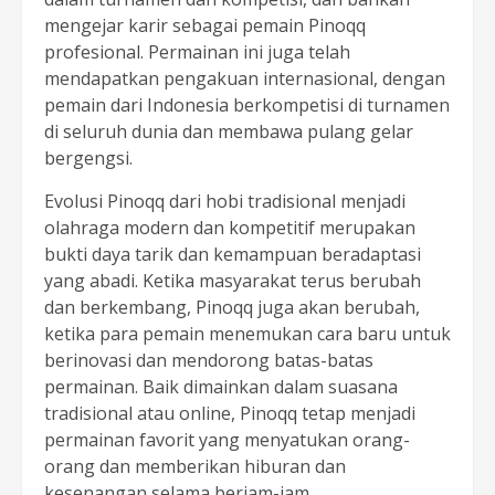
mengejar karir sebagai pemain Pinoqq
profesional. Permainan ini juga telah
mendapatkan pengakuan internasional, dengan
pemain dari Indonesia berkompetisi di turnamen
di seluruh dunia dan membawa pulang gelar
bergengsi.
Evolusi Pinoqq dari hobi tradisional menjadi
olahraga modern dan kompetitif merupakan
bukti daya tarik dan kemampuan beradaptasi
yang abadi. Ketika masyarakat terus berubah
dan berkembang, Pinoqq juga akan berubah,
ketika para pemain menemukan cara baru untuk
berinovasi dan mendorong batas-batas
permainan. Baik dimainkan dalam suasana
tradisional atau online, Pinoqq tetap menjadi
permainan favorit yang menyatukan orang-
orang dan memberikan hiburan dan
kesenangan selama berjam-jam.