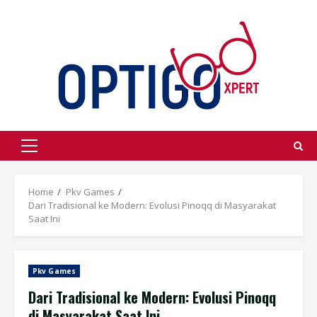
Skip
to
content
Primary
Menu
Home
Pkv Games
Dari Tradisional ke Modern: Evolusi Pinoqq di Masyarakat
Saat Ini
Pkv Games
Dari Tradisional ke Modern: Evolusi Pinoqq
di Masyarakat Saat Ini