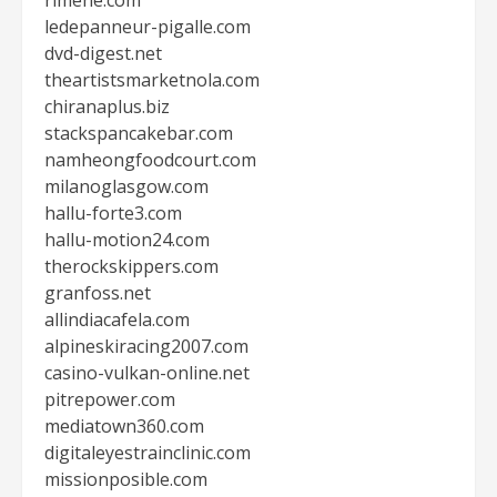
rimene.com
ledepanneur-pigalle.com
dvd-digest.net
theartistsmarketnola.com
chiranaplus.biz
stackspancakebar.com
namheongfoodcourt.com
milanoglasgow.com
hallu-forte3.com
hallu-motion24.com
therockskippers.com
granfoss.net
allindiacafela.com
alpineskiracing2007.com
casino-vulkan-online.net
pitrepower.com
mediatown360.com
digitaleyestrainclinic.com
missionposible.com