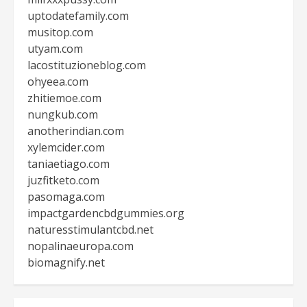
uptodatefamily.com
musitop.com
utyam.com
lacostituzioneblog.com
ohyeea.com
zhitiemoe.com
nungkub.com
anotherindian.com
xylemcider.com
taniaetiago.com
juzfitketo.com
pasomaga.com
impactgardencbdgummies.org
naturesstimulantcbd.net
nopalinaeuropa.com
biomagnify.net