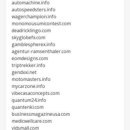
automachine.info
autospeedsters.info
wagerchampion.info
monomousumicontest.com
deadricklingo.com
skyglobefx.com
gamblespherex.info
agentur-ramsenthaler.com
eomdesigns.com
triptrekker.info
gendxxi.net
motomasters.info
mycarzone.info
vibecasaconcepts.com
quantum24.info
quantenki.com
businessmagazineusa.com
medicwellcare.com
vidsmall.com