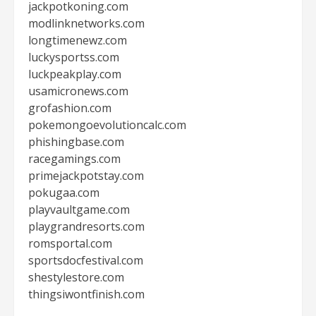
jackpotkoning.com
modlinknetworks.com
longtimenewz.com
luckysportss.com
luckpeakplay.com
usamicronews.com
grofashion.com
pokemongoevolutioncalc.com
phishingbase.com
racegamings.com
primejackpotstay.com
pokugaa.com
playvaultgame.com
playgrandresorts.com
romsportal.com
sportsdocfestival.com
shestylestore.com
thingsiwontfinish.com