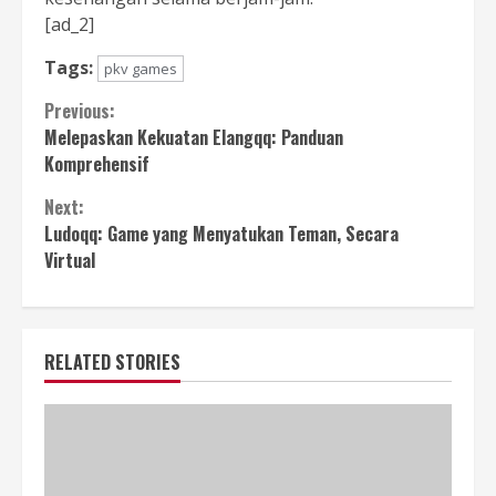
[ad_2]
Tags:
pkv games
Continue
Previous:
Melepaskan Kekuatan Elangqq: Panduan
Reading
Komprehensif
Next:
Ludoqq: Game yang Menyatukan Teman, Secara
Virtual
RELATED STORIES