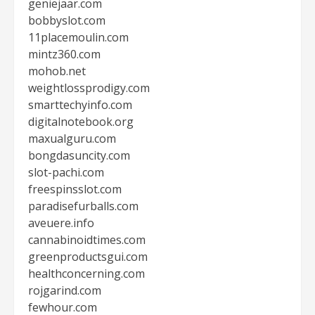
geniejaar.com
bobbyslot.com
11placemoulin.com
mintz360.com
mohob.net
weightlossprodigy.com
smarttechyinfo.com
digitalnotebook.org
maxualguru.com
bongdasuncity.com
slot-pachi.com
freespinsslot.com
paradisefurballs.com
aveuere.info
cannabinoidtimes.com
greenproductsgui.com
healthconcerning.com
rojgarind.com
fewhour.com