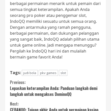
berbagai permainan menarik untuk pemain dari
semua tingkat keterampilan. Apakah Anda
seorang pro poker atau penggemar slot,
IndoQQ memiliki sesuatu untuk semua orang.
Dengan antarmuka yang ramah pengguna,
berbagai permainan, dan dukungan pelanggan
yang sangat baik, IndoQQ adalah pilihan utama
untuk game online. Jadi mengapa menunggu?
Pergilah ke IndoQQ hari ini dan mulailah
bermain game favorit Anda!
Tags:
judi bola
pkv games
slot
Continue
Previous:
Lepaskan keterampilan Anda: Panduan langkah demi
Reading
langkah untuk mengakses DominoQQ
Next:
CEBANQQ: Tujuan akhir Anda untuk permainan kasino