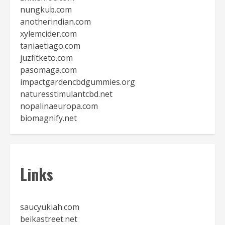
nungkub.com
anotherindian.com
xylemcider.com
taniaetiago.com
juzfitketo.com
pasomaga.com
impactgardencbdgummies.org
naturesstimulantcbd.net
nopalinaeuropa.com
biomagnify.net
Links
saucyukiah.com
beikastreet.net