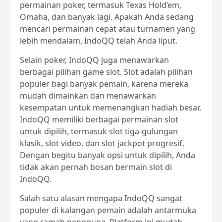
permainan poker, termasuk Texas Hold’em,
Omaha, dan banyak lagi. Apakah Anda sedang
mencari permainan cepat atau turnamen yang
lebih mendalam, IndoQQ telah Anda liput.
Selain poker, IndoQQ juga menawarkan
berbagai pilihan game slot. Slot adalah pilihan
populer bagi banyak pemain, karena mereka
mudah dimainkan dan menawarkan
kesempatan untuk memenangkan hadiah besar.
IndoQQ memiliki berbagai permainan slot
untuk dipilih, termasuk slot tiga-gulungan
klasik, slot video, dan slot jackpot progresif.
Dengan begitu banyak opsi untuk dipilih, Anda
tidak akan pernah bosan bermain slot di
IndoQQ.
Salah satu alasan mengapa IndoQQ sangat
populer di kalangan pemain adalah antarmuka