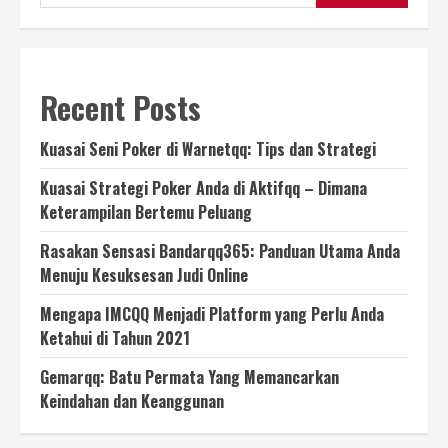
Recent Posts
Kuasai Seni Poker di Warnetqq: Tips dan Strategi
Kuasai Strategi Poker Anda di Aktifqq – Dimana
Keterampilan Bertemu Peluang
Rasakan Sensasi Bandarqq365: Panduan Utama Anda
Menuju Kesuksesan Judi Online
Mengapa IMCQQ Menjadi Platform yang Perlu Anda
Ketahui di Tahun 2021
Gemarqq: Batu Permata Yang Memancarkan
Keindahan dan Keanggunan