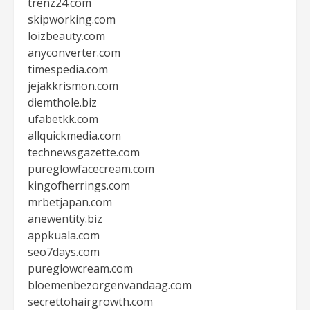
trenz24.com
skipworking.com
loizbeauty.com
anyconverter.com
timespedia.com
jejakkrismon.com
diemthole.biz
ufabetkk.com
allquickmedia.com
technewsgazette.com
pureglowfacecream.com
kingofherrings.com
mrbetjapan.com
anewentity.biz
appkuala.com
seo7days.com
pureglowcream.com
bloemenbezorgenvandaag.com
secrettohairgrowth.com