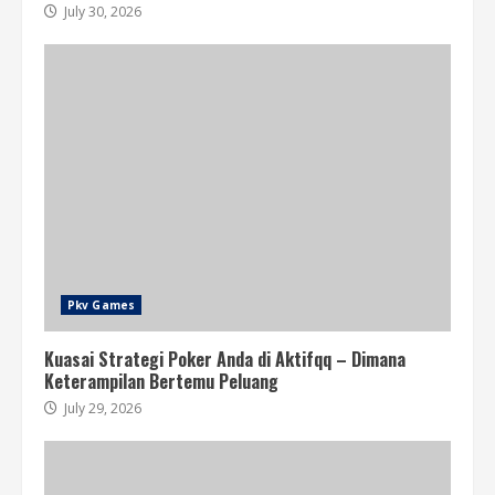
July 30, 2026
Pkv Games
Kuasai Strategi Poker Anda di Aktifqq – Dimana
Keterampilan Bertemu Peluang
July 29, 2026