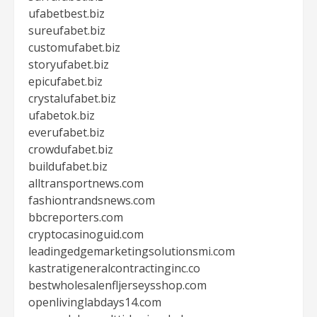
ufabetbest.biz
sureufabet.biz
customufabet.biz
storyufabet.biz
epicufabet.biz
crystalufabet.biz
ufabetok.biz
everufabet.biz
crowdufabet.biz
buildufabet.biz
alltransportnews.com
fashiontrandsnews.com
bbcreporters.com
cryptocasinoguid.com
leadingedgemarketingsolutionsmi.com
kastratigeneralcontractinginc.co
bestwholesalenfljerseysshop.com
openlivinglabdays14.com