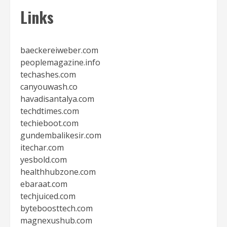
Links
baeckereiweber.com
peoplemagazine.info
techashes.com
canyouwash.co
havadisantalya.com
techdtimes.com
techieboot.com
gundembalikesir.com
itechar.com
yesbold.com
healthhubzone.com
ebaraat.com
techjuiced.com
byteboosttech.com
magnexushub.com