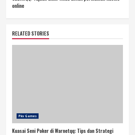
online
RELATED STORIES
Pkv Games
Kuasai Seni Poker di Warnetqq: Tips dan Strategi