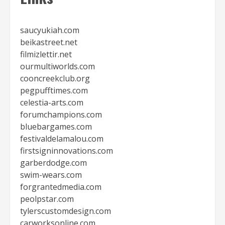
saucyukiah.com
beikastreet.net
filmizlettir.net
ourmultiworlds.com
cooncreekclub.org
pegpufftimes.com
celestia-arts.com
forumchampions.com
bluebargames.com
festivaldelamalou.com
firstsigninnovations.com
garberdodge.com
swim-wears.com
forgrantedmedia.com
peolpstar.com
tylerscustomdesign.com
carworksonline.com