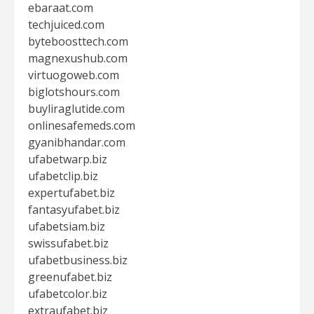
ebaraat.com
techjuiced.com
byteboosttech.com
magnexushub.com
virtuogoweb.com
biglotshours.com
buyliraglutide.com
onlinesafemeds.com
gyanibhandar.com
ufabetwarp.biz
ufabetclip.biz
expertufabet.biz
fantasyufabet.biz
ufabetsiam.biz
swissufabet.biz
ufabetbusiness.biz
greenufabet.biz
ufabetcolor.biz
extraufabet.biz