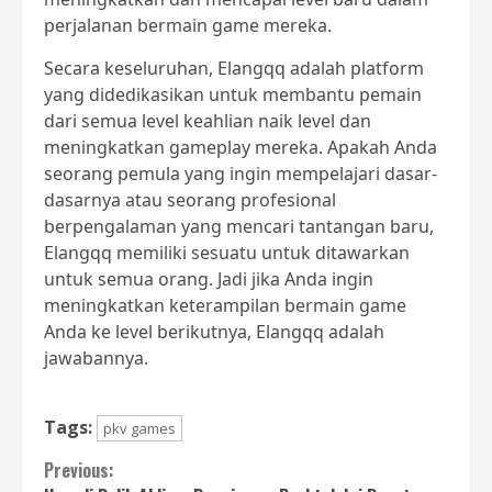
perjalanan bermain game mereka.
Secara keseluruhan, Elangqq adalah platform
yang didedikasikan untuk membantu pemain
dari semua level keahlian naik level dan
meningkatkan gameplay mereka. Apakah Anda
seorang pemula yang ingin mempelajari dasar-
dasarnya atau seorang profesional
berpengalaman yang mencari tantangan baru,
Elangqq memiliki sesuatu untuk ditawarkan
untuk semua orang. Jadi jika Anda ingin
meningkatkan keterampilan bermain game
Anda ke level berikutnya, Elangqq adalah
jawabannya.
Tags:
pkv games
Continue
Previous: