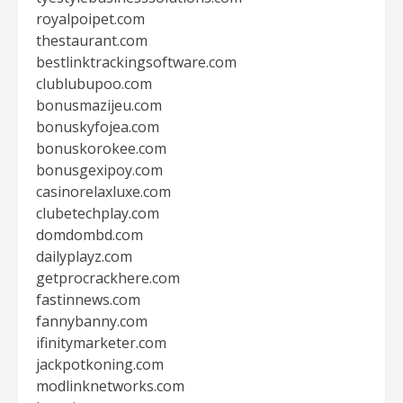
royalpoipet.com
thestaurant.com
bestlinktrackingsoftware.com
clublubupoo.com
bonusmazijeu.com
bonuskyfojea.com
bonuskorokee.com
bonusgexipoy.com
casinorelaxluxe.com
clubetechplay.com
domdombd.com
dailyplayz.com
getprocrackhere.com
fastinnews.com
fannybanny.com
ifinitymarketer.com
jackpotkoning.com
modlinknetworks.com