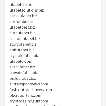
ufabetlife.biz
ufabetsolutions.biz
socialufabet.biz
surfufabet.biz
ufabetbest.biz
sureufabet.biz
customufabet.biz
storyufabet.biz
epicufabet.biz
crystalufabet.biz
ufabetok.biz
everufabet.biz
crowdufabet.biz
buildufabet.biz
alltransportnews.com
fashiontrandsnews.com
bbcreporters.com
cryptocasinoguid.com