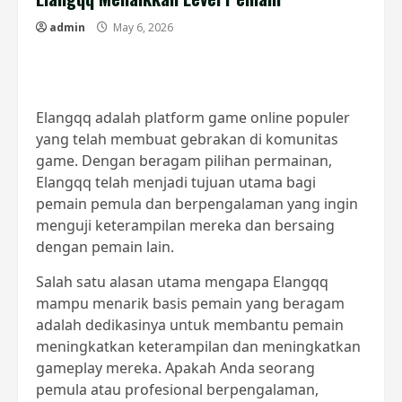
admin
May 6, 2026
Elangqq adalah platform game online populer
yang telah membuat gebrakan di komunitas
game. Dengan beragam pilihan permainan,
Elangqq telah menjadi tujuan utama bagi
pemain pemula dan berpengalaman yang ingin
menguji keterampilan mereka dan bersaing
dengan pemain lain.
Salah satu alasan utama mengapa Elangqq
mampu menarik basis pemain yang beragam
adalah dedikasinya untuk membantu pemain
meningkatkan keterampilan dan meningkatkan
gameplay mereka. Apakah Anda seorang
pemula atau profesional berpengalaman,