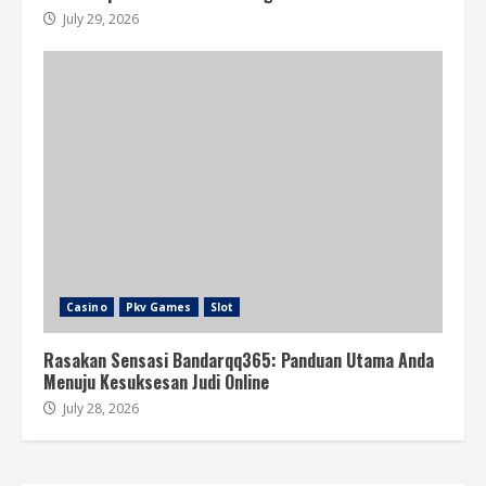
July 29, 2026
Casino
Pkv Games
Slot
Rasakan Sensasi Bandarqq365: Panduan Utama Anda
Menuju Kesuksesan Judi Online
July 28, 2026