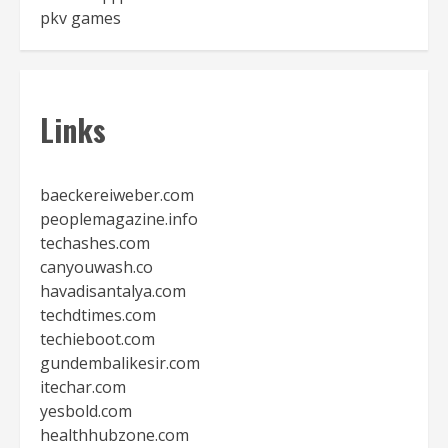
pkv games
Links
baeckereiweber.com
peoplemagazine.info
techashes.com
canyouwash.co
havadisantalya.com
techdtimes.com
techieboot.com
gundembalikesir.com
itechar.com
yesbold.com
healthhubzone.com