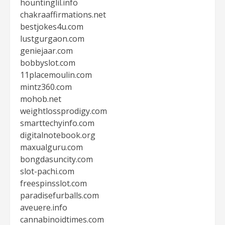
hountinglil.info
chakraaffirmations.net
bestjokes4u.com
lustgurgaon.com
geniejaar.com
bobbyslot.com
11placemoulin.com
mintz360.com
mohob.net
weightlossprodigy.com
smarttechyinfo.com
digitalnotebook.org
maxualguru.com
bongdasuncity.com
slot-pachi.com
freespinsslot.com
paradisefurballs.com
aveuere.info
cannabinoidtimes.com