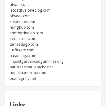
utyam.com
lacostituzioneblog.com
ohyeea.com
zhitiemoe.com
nungkub.com
anotherindian.com
xylemcider.com
taniaetiago.com
juzfitketo.com
pasomaga.com
impactgardencbdgummies.org
naturesstimulantcbd.net
nopalinaeuropa.com
biomagnify.net
Links