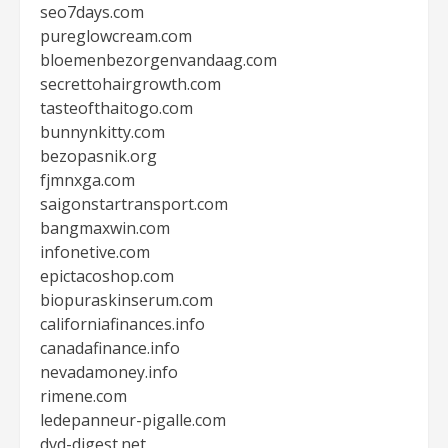
seo7days.com
pureglowcream.com
bloemenbezorgenvandaag.com
secrettohairgrowth.com
tasteofthaitogo.com
bunnynkitty.com
bezopasnik.org
fjmnxga.com
saigonstartransport.com
bangmaxwin.com
infonetive.com
epictacoshop.com
biopuraskinserum.com
californiafinances.info
canadafinance.info
nevadamoney.info
rimene.com
ledepanneur-pigalle.com
dvd-digest.net