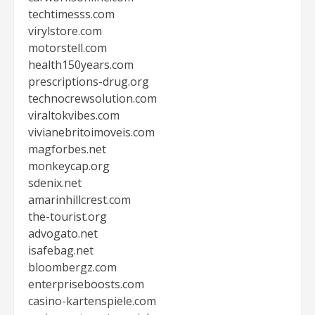
techtimesss.com
virylstore.com
motorstell.com
health150years.com
prescriptions-drug.org
technocrewsolution.com
viraltokvibes.com
vivianebritoimoveis.com
magforbes.net
monkeycap.org
sdenix.net
amarinhillcrest.com
the-tourist.org
advogato.net
isafebag.net
bloombergz.com
enterpriseboosts.com
casino-kartenspiele.com