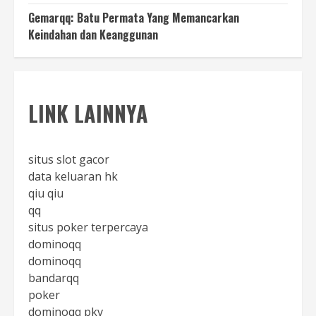
Gemarqq: Batu Permata Yang Memancarkan
Keindahan dan Keanggunan
LINK LAINNYA
situs slot gacor
data keluaran hk
qiu qiu
qq
situs poker terpercaya
dominoqq
dominoqq
bandarqq
poker
dominoqq pkv