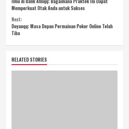
Ilmu di Balik Ahliqq: Bagaimana Praktek Ini Dapat
Reading
Memperkuat Otak Anda untuk Sukses
Next:
Doyanqq: Masa Depan Permainan Poker Online Telah
Tiba
RELATED STORIES