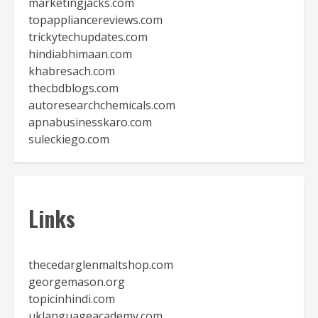
marketingjacks.com
topappliancereviews.com
trickytechupdates.com
hindiabhimaan.com
khabresach.com
thecbdblogs.com
autoresearchchemicals.com
apnabusinesskaro.com
suleckiego.com
Links
thecedarglenmaltshop.com
georgemason.org
topicinhindi.com
uklanguageacademy.com