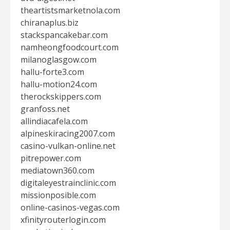
theartistsmarketnola.com
chiranaplus.biz
stackspancakebar.com
namheongfoodcourt.com
milanoglasgow.com
hallu-forte3.com
hallu-motion24.com
therockskippers.com
granfoss.net
allindiacafela.com
alpineskiracing2007.com
casino-vulkan-online.net
pitrepower.com
mediatown360.com
digitaleyestrainclinic.com
missionposible.com
online-casinos-vegas.com
xfinityrouterlogin.com