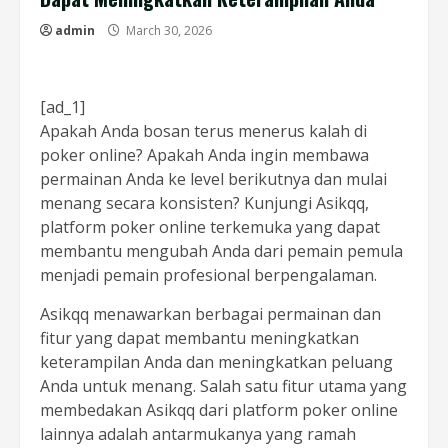
admin
March 30, 2026
[ad_1]
Apakah Anda bosan terus menerus kalah di
poker online? Apakah Anda ingin membawa
permainan Anda ke level berikutnya dan mulai
menang secara konsisten? Kunjungi Asikqq,
platform poker online terkemuka yang dapat
membantu mengubah Anda dari pemain pemula
menjadi pemain profesional berpengalaman.
Asikqq menawarkan berbagai permainan dan
fitur yang dapat membantu meningkatkan
keterampilan Anda dan meningkatkan peluang
Anda untuk menang. Salah satu fitur utama yang
membedakan Asikqq dari platform poker online
lainnya adalah antarmukanya yang ramah