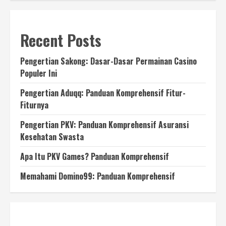
Recent Posts
Pengertian Sakong: Dasar-Dasar Permainan Casino
Populer Ini
Pengertian Aduqq: Panduan Komprehensif Fitur-
Fiturnya
Pengertian PKV: Panduan Komprehensif Asuransi
Kesehatan Swasta
Apa Itu PKV Games? Panduan Komprehensif
Memahami Domino99: Panduan Komprehensif