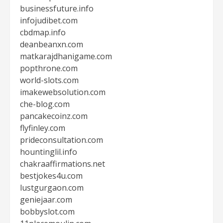
businessfuture.info
infojudibet.com
cbdmap.info
deanbeanxn.com
matkarajdhanigame.com
popthrone.com
world-slots.com
imakewebsolution.com
che-blog.com
pancakecoinz.com
flyfinley.com
prideconsultation.com
hountinglil.info
chakraaffirmations.net
bestjokes4u.com
lustgurgaon.com
geniejaar.com
bobbyslot.com