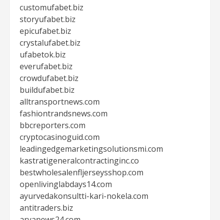
customufabet.biz
storyufabet.biz
epicufabet.biz
crystalufabet.biz
ufabetok.biz
everufabet.biz
crowdufabet.biz
buildufabet.biz
alltransportnews.com
fashiontrandsnews.com
bbcreporters.com
cryptocasinoguid.com
leadingedgemarketingsolutionsmi.com
kastratigeneralcontractinginc.co
bestwholesalenfljerseysshop.com
openlivinglabdays14.com
ayurvedakonsultti-kari-nokela.com
antitraders.biz
aryanews24.com