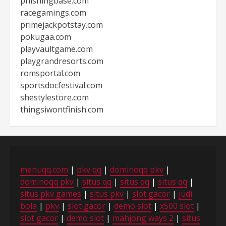
phishingbase.com
racegamings.com
primejackpotstay.com
pokugaa.com
playvaultgame.com
playgrandresorts.com
romsportal.com
sportsdocfestival.com
shestylestore.com
thingsiwontfinish.com
menuqq.com
|
pkv qq
|
dominoqq pkv
|
dominoqq pkv
|
situs qq
|
situs qq
|
situs qq
|
situs pkv games
|
situs pkv
|
slot gacor
|
judi
bola
|
pkv
|
slot gacor
|
demo slot
|
x500 slot
|
slot gacor
|
demo slot
|
mahjong ways 2
|
situs