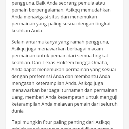
pengguna. Baik Anda seorang pemula atau
pemain berpengalaman, Asikqq memudahkan
Anda menavigasi situs dan menemukan
permainan yang paling sesuai dengan tingkat
keahlian Anda.
Selain antarmukanya yang ramah pengguna,
Asikqq juga menawarkan berbagai macam
permainan untuk pemain dari semua tingkat
keahlian. Dari Texas Hold’em hingga Omaha,
Anda dapat menemukan permainan yang sesuai
dengan preferensi Anda dan membantu Anda
mengasah keterampilan Anda. Asikqq juga
menawarkan berbagai turnamen dan permainan
uang, memberi Anda kesempatan untuk menguji
keterampilan Anda melawan pemain dari seluruh
dunia.
Tapi mungkin fitur paling penting dari Asikqq