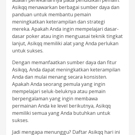
adalah penekanannya pada pendidikan pemain.
Asikqq menawarkan berbagai sumber daya dan
panduan untuk membantu pemain
meningkatkan keterampilan dan strategi
mereka. Apakah Anda ingin mempelajari dasar-
dasar poker atau ingin menguasai teknik tingkat
lanjut, Asikqq memiliki alat yang Anda perlukan
untuk sukses.
Dengan memanfaatkan sumber daya dan fitur
Asikqq, Anda dapat meningkatkan keterampilan
Anda dan mulai menang secara konsisten.
Apakah Anda seorang pemula yang ingin
mempelajari seluk-beluknya atau pemain
berpengalaman yang ingin membawa
permainan Anda ke level berikutnya, Asikqq
memiliki semua yang Anda butuhkan untuk
sukses.
Jadi mengapa menunggu? Daftar Asikqq hari ini