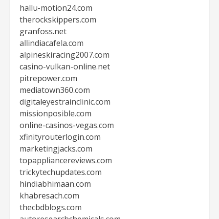
hallu-motion24.com
therockskippers.com
granfoss.net
allindiacafela.com
alpineskiracing2007.com
casino-vulkan-online.net
pitrepower.com
mediatown360.com
digitaleyestrainclinic.com
missionposible.com
online-casinos-vegas.com
xfinityrouterlogin.com
marketingjacks.com
topappliancereviews.com
trickytechupdates.com
hindiabhimaan.com
khabresach.com
thecbdblogs.com