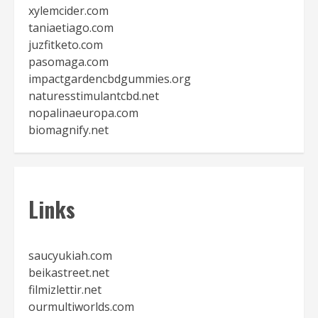
xylemcider.com
taniaetiago.com
juzfitketo.com
pasomaga.com
impactgardencbdgummies.org
naturesstimulantcbd.net
nopalinaeuropa.com
biomagnify.net
Links
saucyukiah.com
beikastreet.net
filmizlettir.net
ourmultiworlds.com