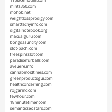
11placemoulin.com
mintz360.com
mohob.net
weightlossprodigy.com
smarttechyinfo.com
digitalnotebook.org
maxualguru.com
bongdasuncity.com
slot-pachi.com
freespinsslot.com
paradisefurballs.com
aveuere.info
cannabinoidtimes.com
greenproductsgui.com
healthconcerning.com
rojgarind.com
fewhour.com
18minutetimer.com
semanticseostars.com