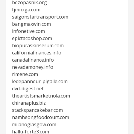
bezopasnik.org
fjmnxga.com
saigonstartransport.com
bangmaxwin.com
infonetive.com
epictacoshop.com
biopuraskinserum.com
californiafinances.info
canadafinance.info
nevadamoney.info
rimene.com
ledepanneur-pigalle.com
dvd-digest.net
theartistsmarketnola.com
chiranaplus.biz
stackspancakebar.com
namheongfoodcourt.com
milanoglasgow.com
hallu-forte3.com