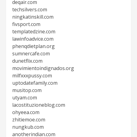
deqair.com
techsilvers.com
ningkatinskill.com
fivsport.com
templatedzine.com
lawinfoadvice.com
phenqdietplan.org
sumnercafe.com
dunetflix.com
movimientoindignados.org
milfxxxpussy.com
uptodatefamily.com
musitop.com
utyam.com
lacostituzioneblog.com
ohyeea.com
zhitiemoe.com
nungkub.com
anotherindian.com