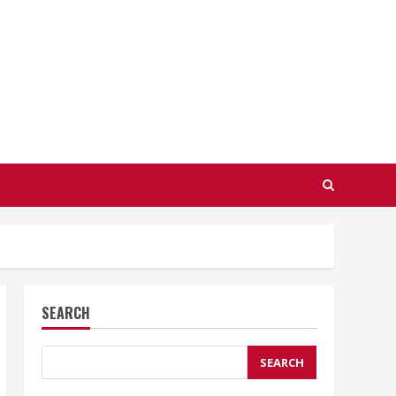
SEARCH
SEARCH