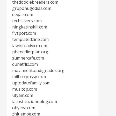
thedoodlebreeders.com
grupohugodias.com
deqair.com
techsilvers.com
ningkatinskill.com
fivsport.com
templatedzine.com
lawinfoadvice.com
phenqdietplan.org
sumnercafe.com
dunetflix.com
movimientoindignados.org
milfxxxpussy.com
uptodatefamily.com
musitop.com
utyam.com
lacostituzioneblog.com
ohyeea.com
zhitiemoe.com