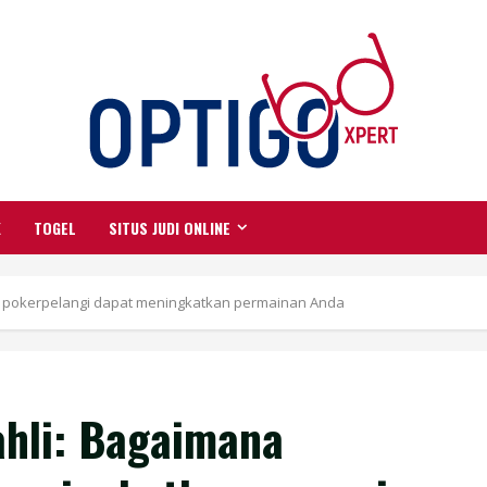
K
TOGEL
SITUS JUDI ONLINE
a pokerpelangi dapat meningkatkan permainan Anda
ahli: Bagaimana