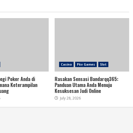
Casino
Pkv Games
Slot
egi Poker Anda di
Rasakan Sensasi Bandarqq365:
imana Keterampilan
Panduan Utama Anda Menuju
uang
Kesuksesan Judi Online
6
July 28, 2026