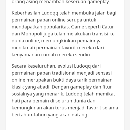
orang asing menambah keseruan gameplay.
Keberhasilan Ludoqq telah membuka jalan bagi
permainan papan online serupa untuk
mendapatkan popularitas. Game seperti Catur
dan Monopoli juga telah melakukan transisi ke
dunia online, memungkinkan pemainnya
menikmati permainan favorit mereka dari
kenyamanan rumah mereka sendiri.
Secara keseluruhan, evolusi Ludoqq dari
permainan papan tradisional menjadi sensasi
online merupakan bukti daya tarik permainan
klasik yang abadi. Dengan gameplay dan fitur
sosialnya yang menarik, Ludoqq telah memikat
hati para pemain di seluruh dunia dan
kemungkinan akan terus menjadi favorit selama
bertahun-tahun yang akan datang.