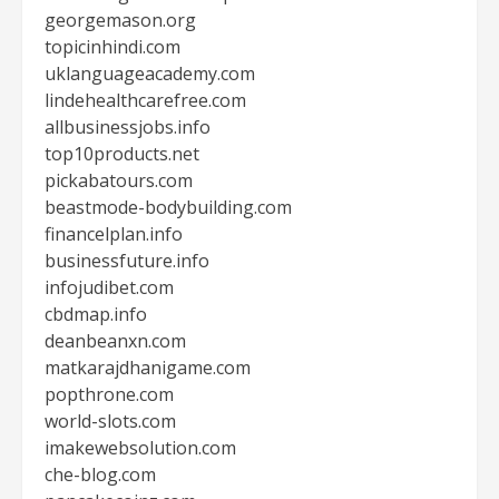
georgemason.org
topicinhindi.com
uklanguageacademy.com
lindehealthcarefree.com
allbusinessjobs.info
top10products.net
pickabatours.com
beastmode-bodybuilding.com
financelplan.info
businessfuture.info
infojudibet.com
cbdmap.info
deanbeanxn.com
matkarajdhanigame.com
popthrone.com
world-slots.com
imakewebsolution.com
che-blog.com