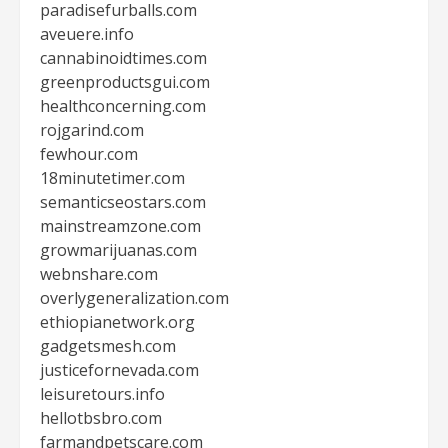
paradisefurballs.com
aveuere.info
cannabinoidtimes.com
greenproductsgui.com
healthconcerning.com
rojgarind.com
fewhour.com
18minutetimer.com
semanticseostars.com
mainstreamzone.com
growmarijuanas.com
webnshare.com
overlygeneralization.com
ethiopianetwork.org
gadgetsmesh.com
justicefornevada.com
leisuretours.info
hellotbsbro.com
farmandpetscare.com