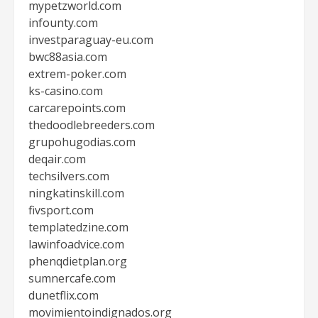
mypetzworld.com
infounty.com
investparaguay-eu.com
bwc88asia.com
extrem-poker.com
ks-casino.com
carcarepoints.com
thedoodlebreeders.com
grupohugodias.com
deqair.com
techsilvers.com
ningkatinskill.com
fivsport.com
templatedzine.com
lawinfoadvice.com
phenqdietplan.org
sumnercafe.com
dunetflix.com
movimientoindignados.org