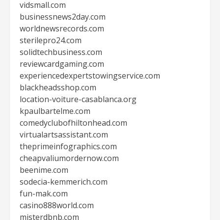
vidsmall.com
businessnews2day.com
worldnewsrecords.com
sterilepro24.com
solidtechbusiness.com
reviewcardgaming.com
experiencedexpertstowingservice.com
blackheadsshop.com
location-voiture-casablanca.org
kpaulbartelme.com
comedyclubofhiltonhead.com
virtualartsassistant.com
theprimeinfographics.com
cheapvaliumordernow.com
beenime.com
sodecia-kemmerich.com
fun-mak.com
casino888world.com
misterdbnb.com