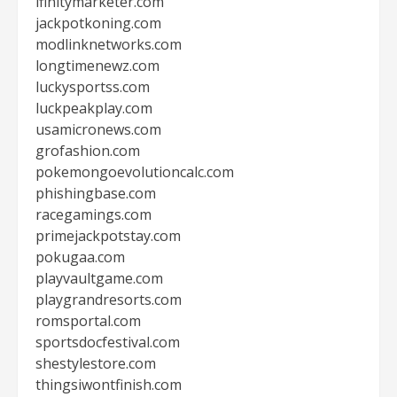
ifinitymarketer.com
jackpotkoning.com
modlinknetworks.com
longtimenewz.com
luckysportss.com
luckpeakplay.com
usamicronews.com
grofashion.com
pokemongoevolutioncalc.com
phishingbase.com
racegamings.com
primejackpotstay.com
pokugaa.com
playvaultgame.com
playgrandresorts.com
romsportal.com
sportsdocfestival.com
shestylestore.com
thingsiwontfinish.com