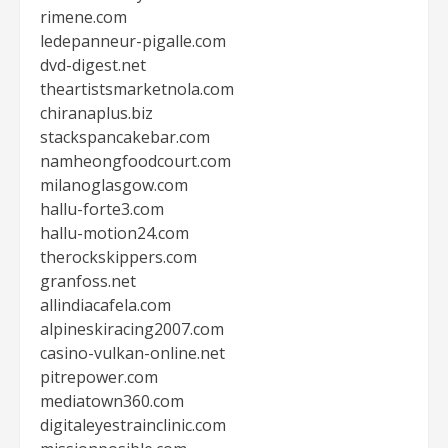
rimene.com
ledepanneur-pigalle.com
dvd-digest.net
theartistsmarketnola.com
chiranaplus.biz
stackspancakebar.com
namheongfoodcourt.com
milanoglasgow.com
hallu-forte3.com
hallu-motion24.com
therockskippers.com
granfoss.net
allindiacafela.com
alpineskiracing2007.com
casino-vulkan-online.net
pitrepower.com
mediatown360.com
digitaleyestrainclinic.com