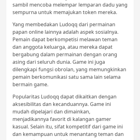
sambil mencoba melempar lemparan dadu yang
sempurna untuk memajukan token mereka.
Yang membedakan Ludoqq dari permainan
papan online lainnya adalah aspek sosialnya.
Pemain dapat berkompetisi melawan teman
dan anggota keluarga, atau mereka dapat
bergabung dalam permainan dengan orang
asing dari seluruh dunia. Game ini juga
dilengkapi fungsi obrolan, yang memungkinkan
pemain berkomunikasi satu sama lain selama
bermain game.
Popularitas Ludoqq dapat dikaitkan dengan
aksesibilitas dan kecanduannya. Game ini
mudah dipelajari dan dimainkan,
menjadikannya favorit di kalangan gamer
kasual. Selain itu, sifat kompetitif dari game ini
dan kemampuan untuk menantang teman dan