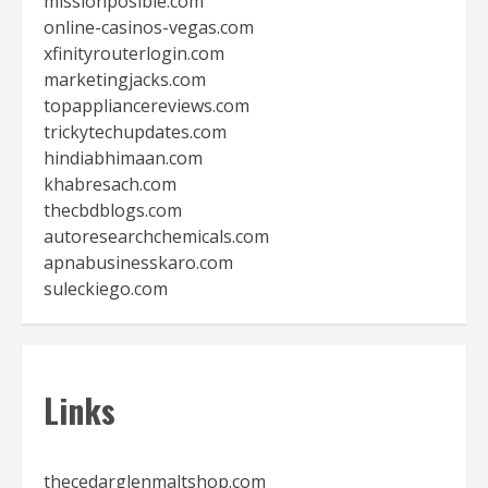
missionposible.com
online-casinos-vegas.com
xfinityrouterlogin.com
marketingjacks.com
topappliancereviews.com
trickytechupdates.com
hindiabhimaan.com
khabresach.com
thecbdblogs.com
autoresearchchemicals.com
apnabusinesskaro.com
suleckiego.com
Links
thecedarglenmaltshop.com