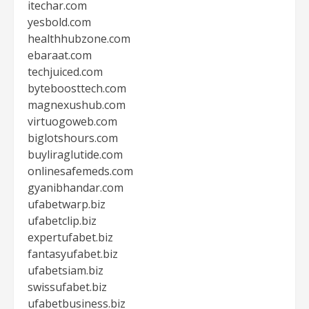
itechar.com
yesbold.com
healthhubzone.com
ebaraat.com
techjuiced.com
byteboosttech.com
magnexushub.com
virtuogoweb.com
biglotshours.com
buyliraglutide.com
onlinesafemeds.com
gyanibhandar.com
ufabetwarp.biz
ufabetclip.biz
expertufabet.biz
fantasyufabet.biz
ufabetsiam.biz
swissufabet.biz
ufabetbusiness.biz