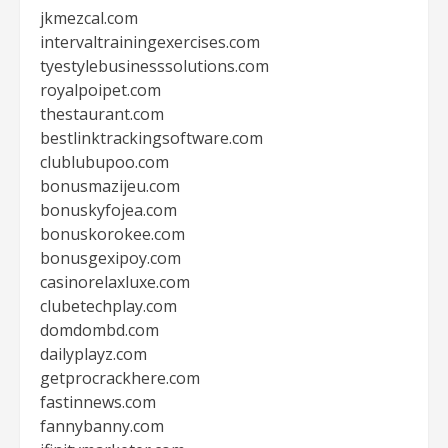
jkmezcal.com
intervaltrainingexercises.com
tyestylebusinesssolutions.com
royalpoipet.com
thestaurant.com
bestlinktrackingsoftware.com
clublubupoo.com
bonusmazijeu.com
bonuskyfojea.com
bonuskorokee.com
bonusgexipoy.com
casinorelaxluxe.com
clubetechplay.com
domdombd.com
dailyplayz.com
getprocrackhere.com
fastinnews.com
fannybanny.com