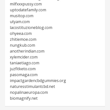
milfxxxpussy.com
uptodatefamily.com
musitop.com
utyam.com
lacostituzioneblog.com
ohyeea.com
zhitiemoe.com
nungkub.com
anotherindian.com
xylemcider.com
taniaetiago.com
juzfitketo.com
pasomaga.com
impactgardencbdgummies.org
naturesstimulantcbd.net
nopalinaeuropa.com
biomagnify.net