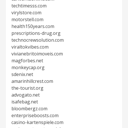
techtimesss.com
virylstore.com
motorstell.com
health150years.com
prescriptions-drug.org
technocrewsolution.com
viraltokvibes.com
vivianebritoimoveis.com
magforbes.net
monkeycap.org
sdenix.net
amarinhillcrest.com
the-tourist.org
advogato.net
isafebag.net
bloombergz.com
enterpriseboosts.com
casino-kartenspiele.com