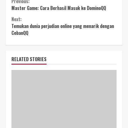
Continue
Previous:
Master Game: Cara Berhasil Masuk ke DominoQQ
Reading
Next:
Temukan dunia perjudian online yang menarik dengan
CebanQQ
RELATED STORIES