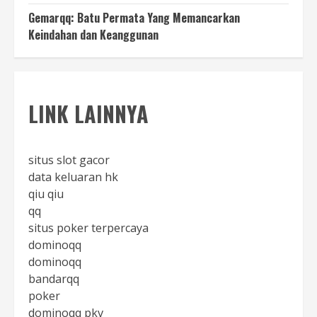
Gemarqq: Batu Permata Yang Memancarkan
Keindahan dan Keanggunan
LINK LAINNYA
situs slot gacor
data keluaran hk
qiu qiu
qq
situs poker terpercaya
dominoqq
dominoqq
bandarqq
poker
dominoqq pkv