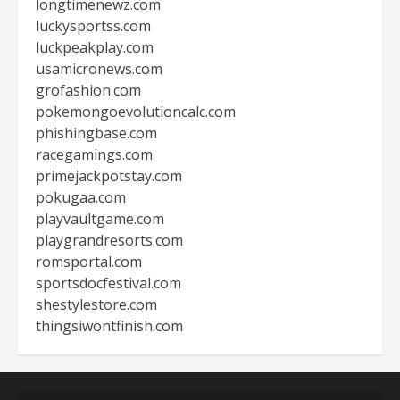
longtimenewz.com
luckysportss.com
luckpeakplay.com
usamicronews.com
grofashion.com
pokemongoevolutioncalc.com
phishingbase.com
racegamings.com
primejackpotstay.com
pokugaa.com
playvaultgame.com
playgrandresorts.com
romsportal.com
sportsdocfestival.com
shestylestore.com
thingsiwontfinish.com