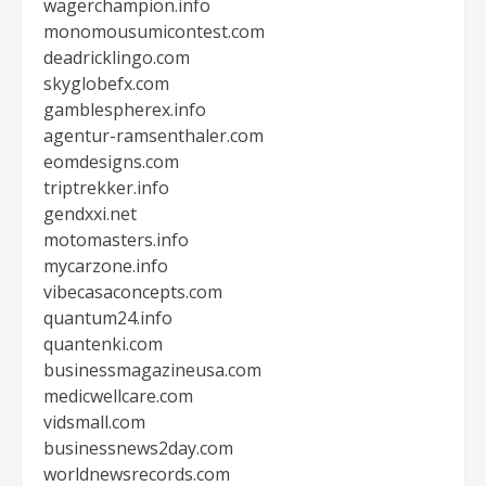
wagerchampion.info
monomousumicontest.com
deadricklingo.com
skyglobefx.com
gamblespherex.info
agentur-ramsenthaler.com
eomdesigns.com
triptrekker.info
gendxxi.net
motomasters.info
mycarzone.info
vibecasaconcepts.com
quantum24.info
quantenki.com
businessmagazineusa.com
medicwellcare.com
vidsmall.com
businessnews2day.com
worldnewsrecords.com