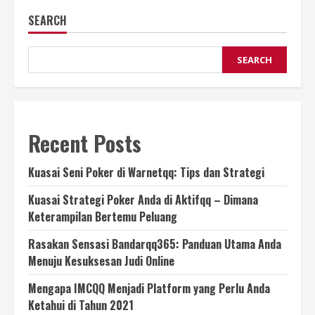
SEARCH
SEARCH
Recent Posts
Kuasai Seni Poker di Warnetqq: Tips dan Strategi
Kuasai Strategi Poker Anda di Aktifqq – Dimana
Keterampilan Bertemu Peluang
Rasakan Sensasi Bandarqq365: Panduan Utama Anda
Menuju Kesuksesan Judi Online
Mengapa IMCQQ Menjadi Platform yang Perlu Anda
Ketahui di Tahun 2021