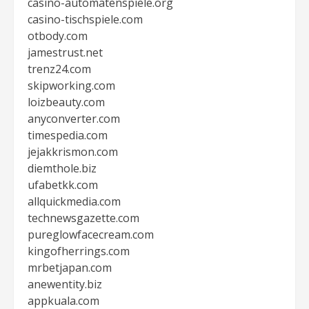
casino-automatenspiele.org
casino-tischspiele.com
otbody.com
jamestrust.net
trenz24.com
skipworking.com
loizbeauty.com
anyconverter.com
timespedia.com
jejakkrismon.com
diemthole.biz
ufabetkk.com
allquickmedia.com
technewsgazette.com
pureglowfacecream.com
kingofherrings.com
mrbetjapan.com
anewentity.biz
appkuala.com