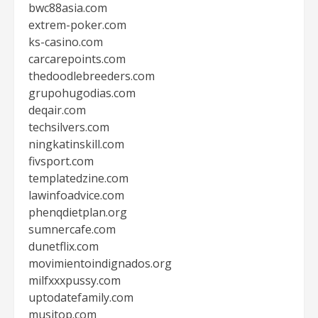
bwc88asia.com
extrem-poker.com
ks-casino.com
carcarepoints.com
thedoodlebreeders.com
grupohugodias.com
deqair.com
techsilvers.com
ningkatinskill.com
fivsport.com
templatedzine.com
lawinfoadvice.com
phenqdietplan.org
sumnercafe.com
dunetflix.com
movimientoindignados.org
milfxxxpussy.com
uptodatefamily.com
musitop.com