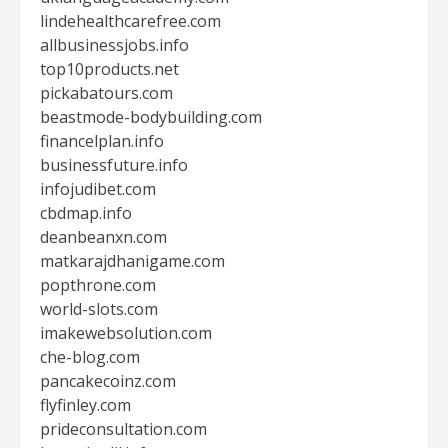
lindehealthcarefree.com
allbusinessjobs.info
top10products.net
pickabatours.com
beastmode-bodybuilding.com
financelplan.info
businessfuture.info
infojudibet.com
cbdmap.info
deanbeanxn.com
matkarajdhanigame.com
popthrone.com
world-slots.com
imakewebsolution.com
che-blog.com
pancakecoinz.com
flyfinley.com
prideconsultation.com