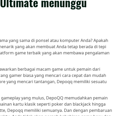
Ultimate menunggu
ama yang sama di ponsel atau komputer Anda? Apakah
enarik yang akan membuat Anda tetap berada di tepi
– platform game terbaik yang akan membawa pengalaman
awarkan berbagai macam game untuk pemain dari
rang gamer biasa yang mencari cara cepat dan mudah
re yang mencari tantangan, Depoqq memiliki sesuatu
n gameplay yang mulus, DepoQQ memudahkan pemain
ainan kartu klasik seperti poker dan blackjack hingga
lette, Depoqq memiliki semuanya. Dan dengan pembaruan