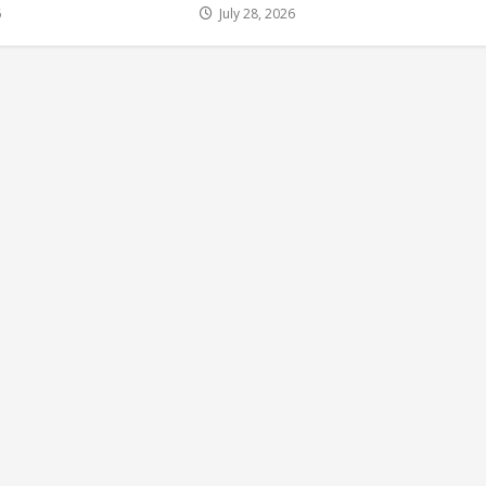
6
July 28, 2026