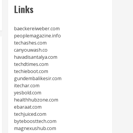
Links
baeckereiweber.com
peoplemagazine.info
techashes.com
canyouwash.co
havadisantalya.com
techdtimes.com
techieboot.com
gundembalikesir.com
itechar.com
yesbold.com
healthhubzone.com
ebaraat.com
techjuiced.com
byteboosttech.com
magnexushub.com