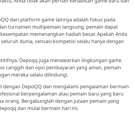
aktu, Anda tidak akan pernah kehabisan game baru dan
QQ dari platform game lainnya adalah fokus pada
dan turnamen multipemain langsung, pemain dapat
tuk kesempatan memenangkan hadiah besar. Apakah Anda
seluruh dunia, sensasi kompetisi selalu hanya dengan
etitifnya, Depoqq juga menawarkan lingkungan game
psi canggih dan opsi pembayaran yang aman, pemain
gan mereka selalu dilindungi.
 level dengan DepoQQ dan mengalami pengalaman bermain
rofesional berpengalaman atau pemain baru yang baru
ua orang. Bergabunglah dengan jutaan pemain yang
poqq dan mulai bermain hari ini.