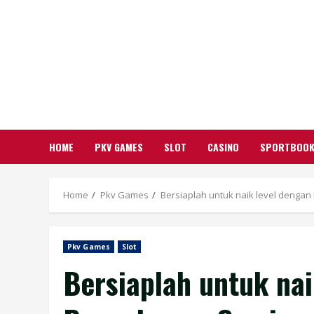
Skip
to
content
HOME
PKV GAMES
SLOT
CASINO
SPORTBOO
Home
Pkv Games
Bersiaplah untuk naik level deng
Pkv Games
Slot
Bersiaplah untuk na