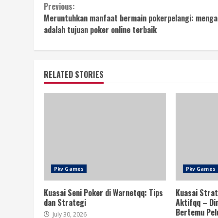
Continue
Previous:
Meruntuhkan manfaat bermain pokerpelangi: mengap
Reading
adalah tujuan poker online terbaik
RELATED STORIES
Pkv Games
Pkv Games
Kuasai Seni Poker di Warnetqq: Tips
Kuasai Strat
dan Strategi
Aktifqq – D
Bertemu Pel
July 30, 2026