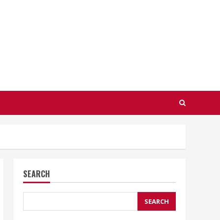
SEARCH
SEARCH