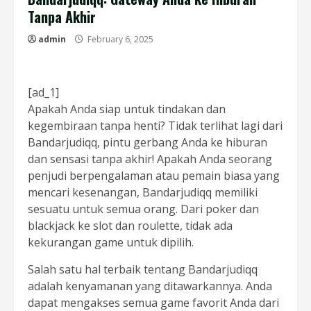
Tanpa Akhir
admin
February 6, 2025
[ad_1]
Apakah Anda siap untuk tindakan dan
kegembiraan tanpa henti? Tidak terlihat lagi dari
Bandarjudiqq, pintu gerbang Anda ke hiburan
dan sensasi tanpa akhir! Apakah Anda seorang
penjudi berpengalaman atau pemain biasa yang
mencari kesenangan, Bandarjudiqq memiliki
sesuatu untuk semua orang. Dari poker dan
blackjack ke slot dan roulette, tidak ada
kekurangan game untuk dipilih.
Salah satu hal terbaik tentang Bandarjudiqq
adalah kenyamanan yang ditawarkannya. Anda
dapat mengakses semua game favorit Anda dari