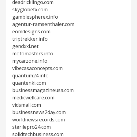
deadricklingo.com
skyglobefx.com
gamblespherex.info
agentur-ramsenthaler.com
eomdesigns.com
triptrekker.info
gendxxi.net
motomasters.info
mycarzone.info
vibecasaconcepts.com
quantum24.info
quantenki.com
businessmagazineusa.com
medicwellcare.com
vidsmall.com
businessnews2day.com
worldnewsrecords.com
sterilepro24.com
solidtechbusiness.com