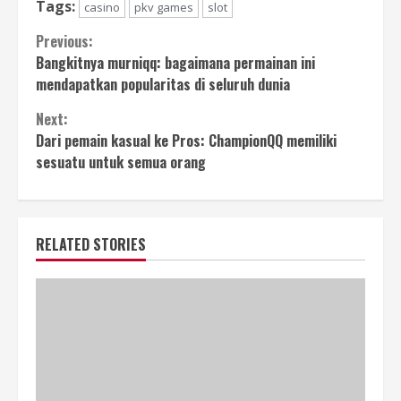
Tags:
casino
pkv games
slot
Continue
Previous:
Bangkitnya murniqq: bagaimana permainan ini
Reading
mendapatkan popularitas di seluruh dunia
Next:
Dari pemain kasual ke Pros: ChampionQQ memiliki
sesuatu untuk semua orang
RELATED STORIES