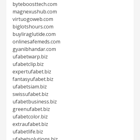
byteboosttech.com
magnexushub.com
virtuogoweb.com
biglotshours.com
buyliraglutide.com
onlinesafemeds.com
gyanibhandar.com
ufabetwarp.biz
ufabetclip.biz
expertufabet.biz
fantasyufabet.biz
ufabetsiam.biz
swissufabet.biz
ufabetbusiness.biz
greenufabet.biz
ufabetcolor.biz
extraufabet.biz
ufabetlife.biz
ufabetsolutions.biz