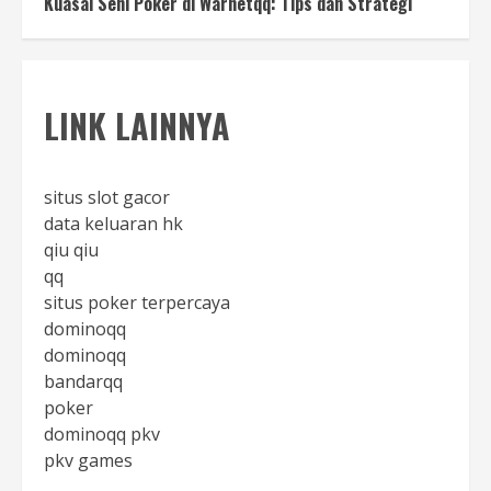
Kuasai Seni Poker di Warnetqq: Tips dan Strategi
LINK LAINNYA
situs slot gacor
data keluaran hk
qiu qiu
qq
situs poker terpercaya
dominoqq
dominoqq
bandarqq
poker
dominoqq pkv
pkv games