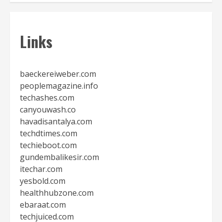
Links
baeckereiweber.com
peoplemagazine.info
techashes.com
canyouwash.co
havadisantalya.com
techdtimes.com
techieboot.com
gundembalikesir.com
itechar.com
yesbold.com
healthhubzone.com
ebaraat.com
techjuiced.com