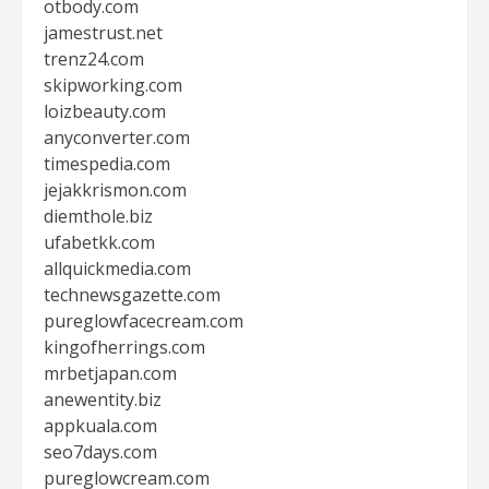
otbody.com
jamestrust.net
trenz24.com
skipworking.com
loizbeauty.com
anyconverter.com
timespedia.com
jejakkrismon.com
diemthole.biz
ufabetkk.com
allquickmedia.com
technewsgazette.com
pureglowfacecream.com
kingofherrings.com
mrbetjapan.com
anewentity.biz
appkuala.com
seo7days.com
pureglowcream.com