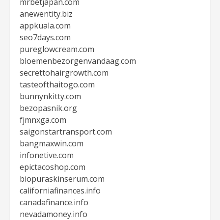
mrbetjapan.com
anewentity.biz
appkuala.com
seo7days.com
pureglowcream.com
bloemenbezorgenvandaag.com
secrettohairgrowth.com
tasteofthaitogo.com
bunnynkitty.com
bezopasnik.org
fjmnxga.com
saigonstartransport.com
bangmaxwin.com
infonetive.com
epictacoshop.com
biopuraskinserum.com
californiafinances.info
canadafinance.info
nevadamoney.info