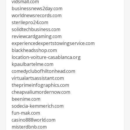
vidsmall.com
businessnews2day.com
worldnewsrecords.com
sterilepro24.com
solidtechbusiness.com
reviewcardgaming.com
experiencedexpertstowingservice.com
blackheadsshop.com
location-voiture-casablanca.org
kpaulbartelme.com
comedyclubofhiltonhead.com
virtualartsassistant.com
theprimeinfographics.com
cheapvaliumordernow.com
beenime.com
sodecia-kemmerich.com
fun-mak.com
casino888world.com
misterdbnb.com