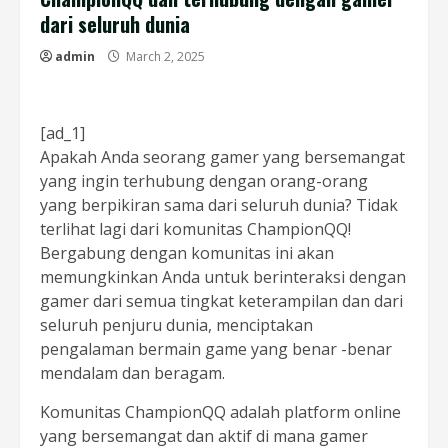
dari seluruh dunia
admin
March 2, 2025
[ad_1]
Apakah Anda seorang gamer yang bersemangat
yang ingin terhubung dengan orang-orang
yang berpikiran sama dari seluruh dunia? Tidak
terlihat lagi dari komunitas ChampionQQ!
Bergabung dengan komunitas ini akan
memungkinkan Anda untuk berinteraksi dengan
gamer dari semua tingkat keterampilan dan dari
seluruh penjuru dunia, menciptakan
pengalaman bermain game yang benar -benar
mendalam dan beragam.
Komunitas ChampionQQ adalah platform online
yang bersemangat dan aktif di mana gamer