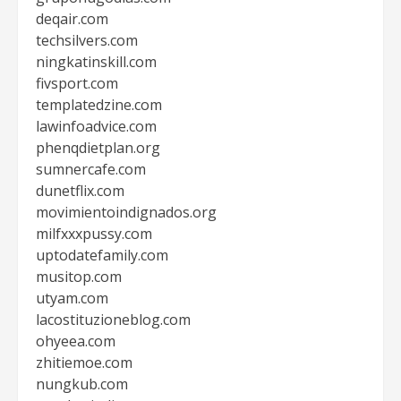
deqair.com
techsilvers.com
ningkatinskill.com
fivsport.com
templatedzine.com
lawinfoadvice.com
phenqdietplan.org
sumnercafe.com
dunetflix.com
movimientoindignados.org
milfxxxpussy.com
uptodatefamily.com
musitop.com
utyam.com
lacostituzioneblog.com
ohyeea.com
zhitiemoe.com
nungkub.com