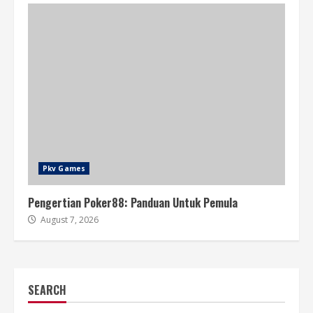
Pkv Games
Pengertian Poker88: Panduan Untuk Pemula
August 7, 2026
SEARCH