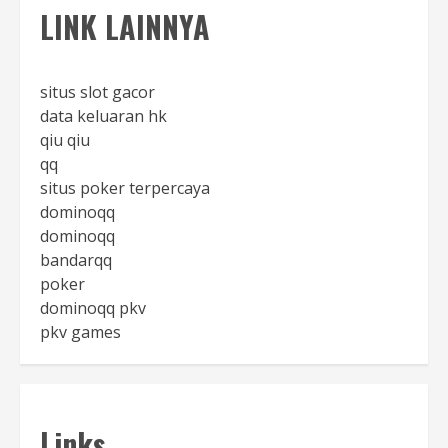
LINK LAINNYA
situs slot gacor
data keluaran hk
qiu qiu
qq
situs poker terpercaya
dominoqq
dominoqq
bandarqq
poker
dominoqq pkv
pkv games
Links