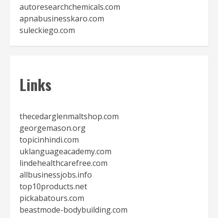
autoresearchchemicals.com
apnabusinesskaro.com
suleckiego.com
Links
thecedarglenmaltshop.com
georgemason.org
topicinhindi.com
uklanguageacademy.com
lindehealthcarefree.com
allbusinessjobs.info
top10products.net
pickabatours.com
beastmode-bodybuilding.com