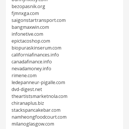
bezopasnik.org
fjmnxga.com
saigonstartransport.com
bangmaxwin.com
infonetive.com
epictacoshop.com
biopuraskinserum.com
californiafinances.info
canadafinance.info
nevadamoney.info
rimene.com
ledepanneur-pigalle.com
dvd-digest.net
theartistsmarketnola.com
chiranaplus.biz
stackspancakebar.com
namheongfoodcourt.com
milanoglasgow.com