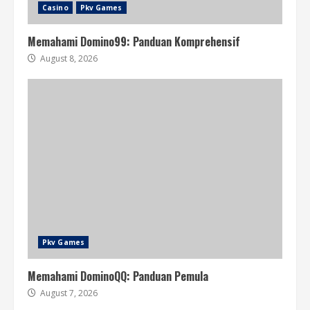
Casino
Pkv Games
Memahami Domino99: Panduan Komprehensif
August 8, 2026
Pkv Games
Memahami DominoQQ: Panduan Pemula
August 7, 2026