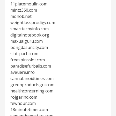
11placemoulin.com
mintz360.com
mohob.net
weightlossprodigy.com
smarttechyinfo.com
digitalnotebook.org
maxualguru.com
bongdasuncity.com
slot-pachi.com
freespinsslot.com
paradisefurballs.com
aveuere.info
cannabinoidtimes.com
greenproductsgui.com
healthconcerning.com
rojgarind.com
fewhour.com
18minutetimer.com
semanticseostars.com