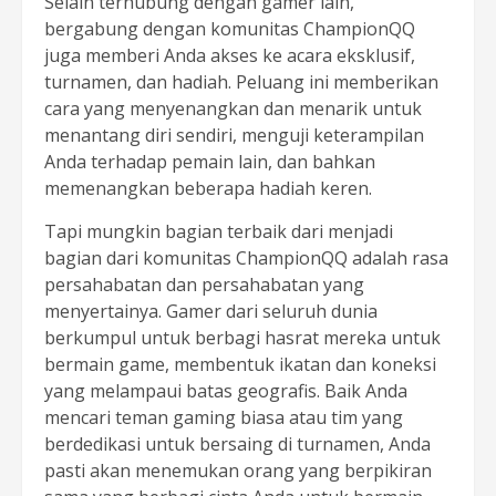
Selain terhubung dengan gamer lain,
bergabung dengan komunitas ChampionQQ
juga memberi Anda akses ke acara eksklusif,
turnamen, dan hadiah. Peluang ini memberikan
cara yang menyenangkan dan menarik untuk
menantang diri sendiri, menguji keterampilan
Anda terhadap pemain lain, dan bahkan
memenangkan beberapa hadiah keren.
Tapi mungkin bagian terbaik dari menjadi
bagian dari komunitas ChampionQQ adalah rasa
persahabatan dan persahabatan yang
menyertainya. Gamer dari seluruh dunia
berkumpul untuk berbagi hasrat mereka untuk
bermain game, membentuk ikatan dan koneksi
yang melampaui batas geografis. Baik Anda
mencari teman gaming biasa atau tim yang
berdedikasi untuk bersaing di turnamen, Anda
pasti akan menemukan orang yang berpikiran