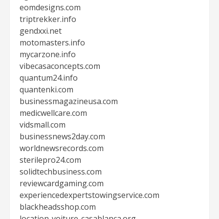
eomdesigns.com
triptrekker.info
gendxxi.net
motomasters.info
mycarzone.info
vibecasaconcepts.com
quantum24.info
quantenki.com
businessmagazineusa.com
medicwellcare.com
vidsmall.com
businessnews2day.com
worldnewsrecords.com
sterilepro24.com
solidtechbusiness.com
reviewcardgaming.com
experiencedexpertstowingservice.com
blackheadsshop.com
location-voiture-casablanca.org