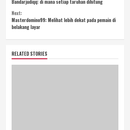
Reading
Bandarjudiqq: di mana setiap taruhan dihitung
Next:
Masterdomino99: Melihat lebih dekat pada pemain di
belakang layar
RELATED STORIES