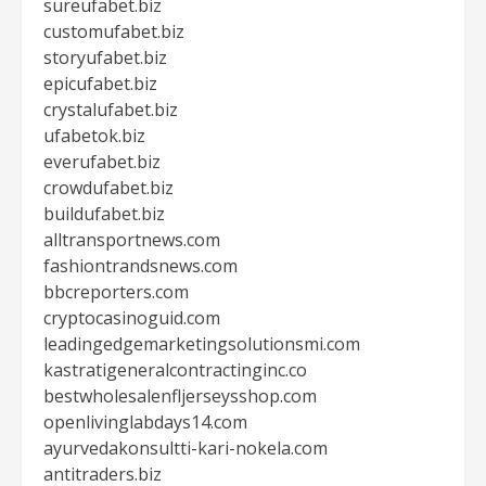
sureufabet.biz
customufabet.biz
storyufabet.biz
epicufabet.biz
crystalufabet.biz
ufabetok.biz
everufabet.biz
crowdufabet.biz
buildufabet.biz
alltransportnews.com
fashiontrandsnews.com
bbcreporters.com
cryptocasinoguid.com
leadingedgemarketingsolutionsmi.com
kastratigeneralcontractinginc.co
bestwholesalenfljerseysshop.com
openlivinglabdays14.com
ayurvedakonsultti-kari-nokela.com
antitraders.biz