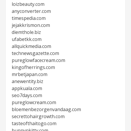
loizbeauty.com
anyconverter.com
timespedia.com
jejakkrismon.com
diemthole.biz
ufabetkk.com
allquickmedia.com
technewsgazette.com
pureglowfacecream.com
kingofherrings.com
mrbetjapan.com
anewentity.biz
appkuala.com
seo7days.com
pureglowcream.com
bloemenbezorgenvandaag.com
secrettohairgrowth.com
tasteofthaitogo.com
bunnynkitty.com