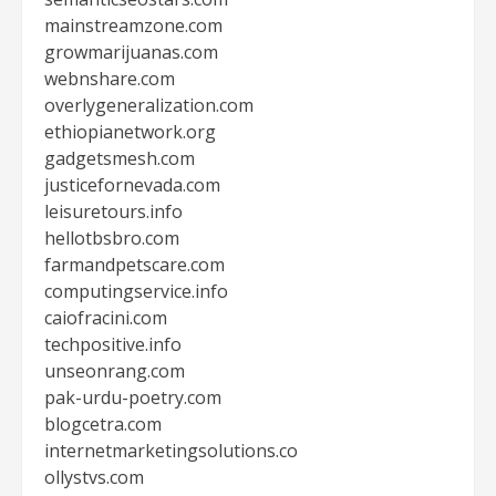
mainstreamzone.com
growmarijuanas.com
webnshare.com
overlygeneralization.com
ethiopianetwork.org
gadgetsmesh.com
justicefornevada.com
leisuretours.info
hellotbsbro.com
farmandpetscare.com
computingservice.info
caiofracini.com
techpositive.info
unseonrang.com
pak-urdu-poetry.com
blogcetra.com
internetmarketingsolutions.co
ollystvs.com