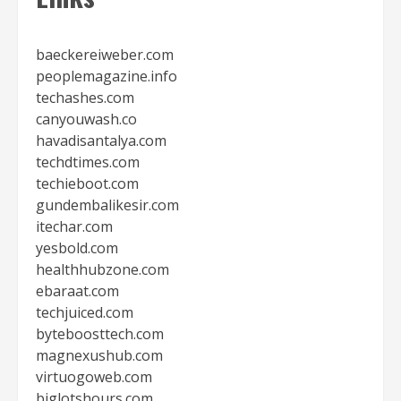
baeckereiweber.com
peoplemagazine.info
techashes.com
canyouwash.co
havadisantalya.com
techdtimes.com
techieboot.com
gundembalikesir.com
itechar.com
yesbold.com
healthhubzone.com
ebaraat.com
techjuiced.com
byteboosttech.com
magnexushub.com
virtuogoweb.com
biglotshours.com