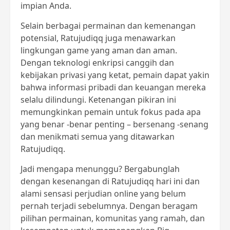
impian Anda.
Selain berbagai permainan dan kemenangan
potensial, Ratujudiqq juga menawarkan
lingkungan game yang aman dan aman.
Dengan teknologi enkripsi canggih dan
kebijakan privasi yang ketat, pemain dapat yakin
bahwa informasi pribadi dan keuangan mereka
selalu dilindungi. Ketenangan pikiran ini
memungkinkan pemain untuk fokus pada apa
yang benar -benar penting – bersenang -senang
dan menikmati semua yang ditawarkan
Ratujudiqq.
Jadi mengapa menunggu? Bergabunglah
dengan kesenangan di Ratujudiqq hari ini dan
alami sensasi perjudian online yang belum
pernah terjadi sebelumnya. Dengan beragam
pilihan permainan, komunitas yang ramah, dan