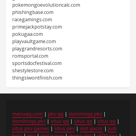
pokemongoevolutioncalc.com
phishingbase.com
racegamings.com
primejackpotstay.com
pokugaa.com
playvaultgame.com
playgrandresorts.com
romsportal.com
sportsdocfestival.com
shestylestore.com
thingsiwontfinish.com
menuqq.com
|
pkv qq
|
dominoqq pkv
|
dominoqq pkv
|
situs qq
|
situs qq
|
situs qq
|
situs pkv games
|
situs pkv
|
slot gacor
|
judi
bola
|
pkv
|
slot gacor
|
demo slot
|
x500 slot
|