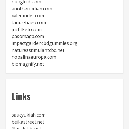
nungkub.com
anotherindian.com
xylemcider.com
taniaetiago.com
juzfitketo.com
pasomaga.com
impactgardencbdgummies.org
naturesstimulantcbd.net
nopalinaeuropa.com
biomagnify.net
Links
saucyukiah.com
beikastreet.net
filmizlettir.net