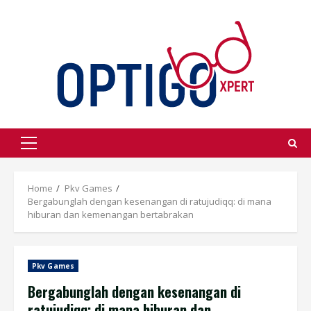
Skip
to
content
Primary
Menu
Home
Pkv Games
Bergabunglah dengan kesenangan di ratujudiqq: di mana
hiburan dan kemenangan bertabrakan
Pkv Games
Bergabunglah dengan kesenangan di
ratujudiqq: di mana hiburan dan