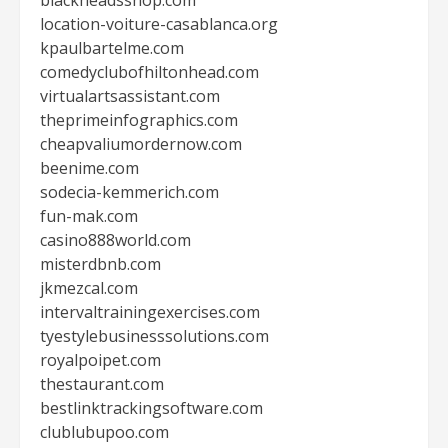
blackheadsshop.com
location-voiture-casablanca.org
kpaulbartelme.com
comedyclubofhiltonhead.com
virtualartsassistant.com
theprimeinfographics.com
cheapvaliumordernow.com
beenime.com
sodecia-kemmerich.com
fun-mak.com
casino888world.com
misterdbnb.com
jkmezcal.com
intervaltrainingexercises.com
tyestylebusinesssolutions.com
royalpoipet.com
thestaurant.com
bestlinktrackingsoftware.com
clublubupoo.com