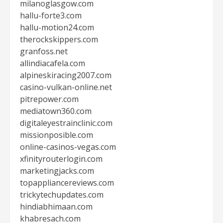
milanoglasgow.com
hallu-forte3.com
hallu-motion24.com
therockskippers.com
granfoss.net
allindiacafela.com
alpineskiracing2007.com
casino-vulkan-online.net
pitrepower.com
mediatown360.com
digitaleyestrainclinic.com
missionposible.com
online-casinos-vegas.com
xfinityrouterlogin.com
marketingjacks.com
topappliancereviews.com
trickytechupdates.com
hindiabhimaan.com
khabresach.com