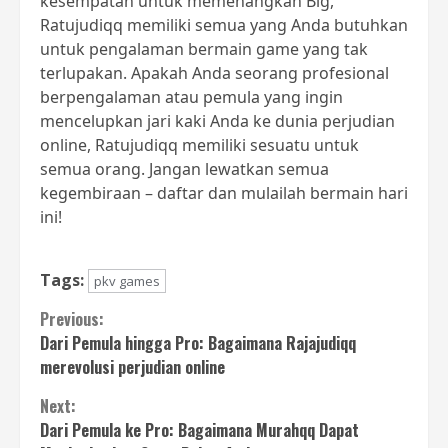
kesempatan untuk memenangkan Big,
Ratujudiqq memiliki semua yang Anda butuhkan
untuk pengalaman bermain game yang tak
terlupakan. Apakah Anda seorang profesional
berpengalaman atau pemula yang ingin
mencelupkan jari kaki Anda ke dunia perjudian
online, Ratujudiqq memiliki sesuatu untuk
semua orang. Jangan lewatkan semua
kegembiraan – daftar dan mulailah bermain hari
ini!
Tags:
pkv games
Continue
Previous:
Dari Pemula hingga Pro: Bagaimana Rajajudiqq
Reading
merevolusi perjudian online
Next:
Dari Pemula ke Pro: Bagaimana Murahqq Dapat