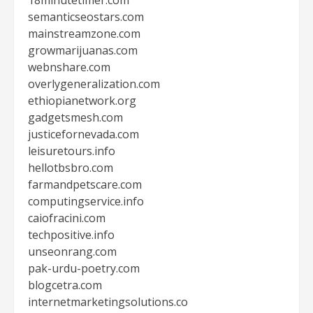
18minutetimer.com
semanticseostars.com
mainstreamzone.com
growmarijuanas.com
webnshare.com
overlygeneralization.com
ethiopianetwork.org
gadgetsmesh.com
justicefornevada.com
leisuretours.info
hellotbsbro.com
farmandpetscare.com
computingservice.info
caiofracini.com
techpositive.info
unseonrang.com
pak-urdu-poetry.com
blogcetra.com
internetmarketingsolutions.co