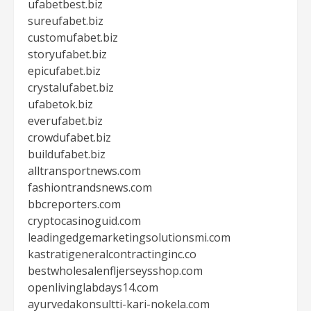
ufabetbest.biz
sureufabet.biz
customufabet.biz
storyufabet.biz
epicufabet.biz
crystalufabet.biz
ufabetok.biz
everufabet.biz
crowdufabet.biz
buildufabet.biz
alltransportnews.com
fashiontrandsnews.com
bbcreporters.com
cryptocasinoguid.com
leadingedgemarketingsolutionsmi.com
kastratigeneralcontractinginc.co
bestwholesalenfljerseysshop.com
openlivinglabdays14.com
ayurvedakonsultti-kari-nokela.com