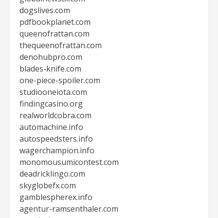
dogslives.com
pdfbookplanet.com
queenofrattan.com
thequeenofrattan.com
denohubpro.com
blades-knife.com
one-piece-spoiler.com
studiooneiota.com
findingcasino.org
realworldcobra.com
automachine.info
autospeedsters.info
wagerchampion.info
monomousumicontest.com
deadricklingo.com
skyglobefx.com
gamblespherex.info
agentur-ramsenthaler.com