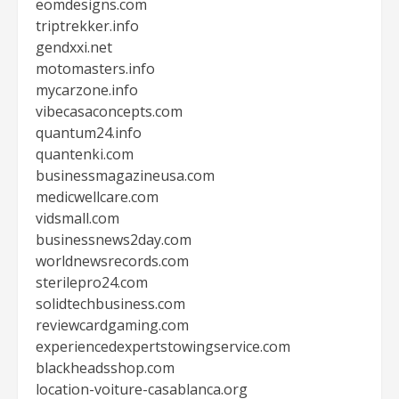
eomdesigns.com
triptrekker.info
gendxxi.net
motomasters.info
mycarzone.info
vibecasaconcepts.com
quantum24.info
quantenki.com
businessmagazineusa.com
medicwellcare.com
vidsmall.com
businessnews2day.com
worldnewsrecords.com
sterilepro24.com
solidtechbusiness.com
reviewcardgaming.com
experiencedexpertstowingservice.com
blackheadsshop.com
location-voiture-casablanca.org