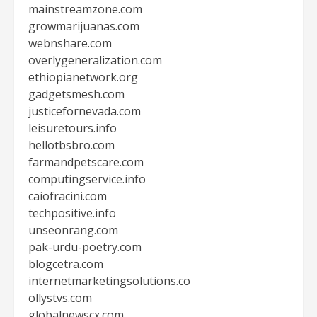
mainstreamzone.com
growmarijuanas.com
webnshare.com
overlygeneralization.com
ethiopianetwork.org
gadgetsmesh.com
justicefornevada.com
leisuretours.info
hellotbsbro.com
farmandpetscare.com
computingservice.info
caiofracini.com
techpositive.info
unseonrang.com
pak-urdu-poetry.com
blogcetra.com
internetmarketingsolutions.co
ollystvs.com
globalnewscx.com