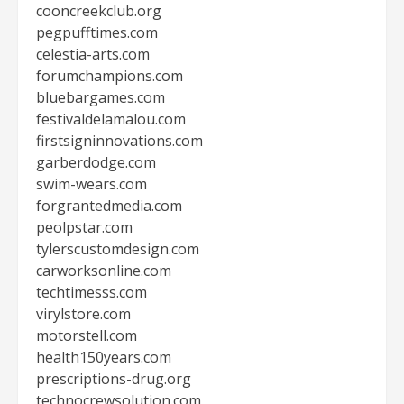
cooncreekclub.org
pegpufftimes.com
celestia-arts.com
forumchampions.com
bluebargames.com
festivaldelamalou.com
firstsigninnovations.com
garberdodge.com
swim-wears.com
forgrantedmedia.com
peolpstar.com
tylerscustomdesign.com
carworksonline.com
techtimesss.com
virylstore.com
motorstell.com
health150years.com
prescriptions-drug.org
technocrewsolution.com