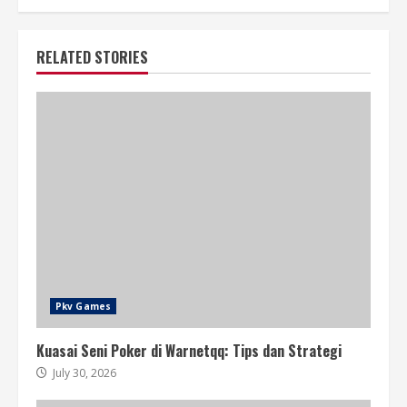
RELATED STORIES
Pkv Games
Kuasai Seni Poker di Warnetqq: Tips dan Strategi
July 30, 2026