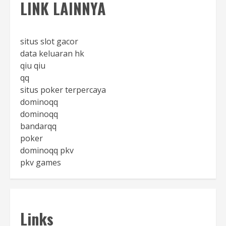
LINK LAINNYA
situs slot gacor
data keluaran hk
qiu qiu
qq
situs poker terpercaya
dominoqq
dominoqq
bandarqq
poker
dominoqq pkv
pkv games
Links