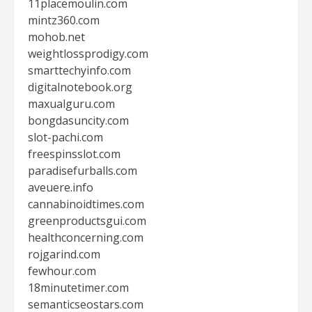
11placemoulin.com
mintz360.com
mohob.net
weightlossprodigy.com
smarttechyinfo.com
digitalnotebook.org
maxualguru.com
bongdasuncity.com
slot-pachi.com
freespinsslot.com
paradisefurballs.com
aveuere.info
cannabinoidtimes.com
greenproductsgui.com
healthconcerning.com
rojgarind.com
fewhour.com
18minutetimer.com
semanticseostars.com