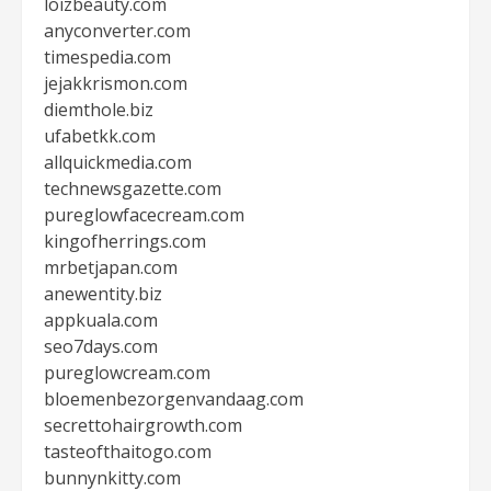
loizbeauty.com
anyconverter.com
timespedia.com
jejakkrismon.com
diemthole.biz
ufabetkk.com
allquickmedia.com
technewsgazette.com
pureglowfacecream.com
kingofherrings.com
mrbetjapan.com
anewentity.biz
appkuala.com
seo7days.com
pureglowcream.com
bloemenbezorgenvandaag.com
secrettohairgrowth.com
tasteofthaitogo.com
bunnynkitty.com