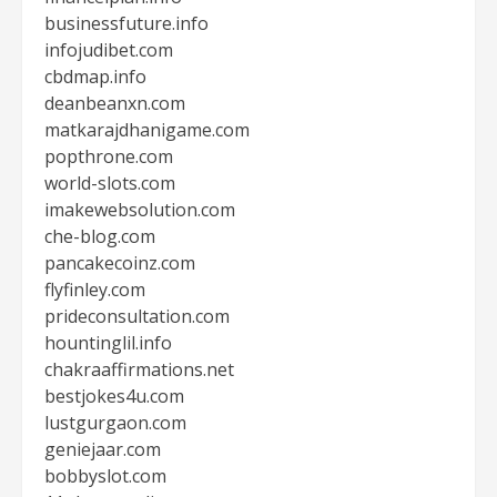
businessfuture.info
infojudibet.com
cbdmap.info
deanbeanxn.com
matkarajdhanigame.com
popthrone.com
world-slots.com
imakewebsolution.com
che-blog.com
pancakecoinz.com
flyfinley.com
prideconsultation.com
hountinglil.info
chakraaffirmations.net
bestjokes4u.com
lustgurgaon.com
geniejaar.com
bobbyslot.com