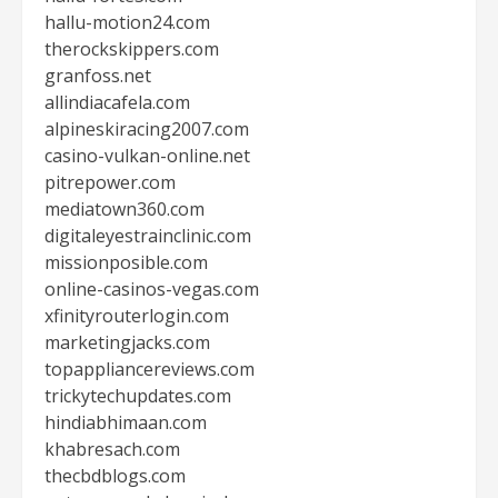
hallu-motion24.com
therockskippers.com
granfoss.net
allindiacafela.com
alpineskiracing2007.com
casino-vulkan-online.net
pitrepower.com
mediatown360.com
digitaleyestrainclinic.com
missionposible.com
online-casinos-vegas.com
xfinityrouterlogin.com
marketingjacks.com
topappliancereviews.com
trickytechupdates.com
hindiabhimaan.com
khabresach.com
thecbdblogs.com