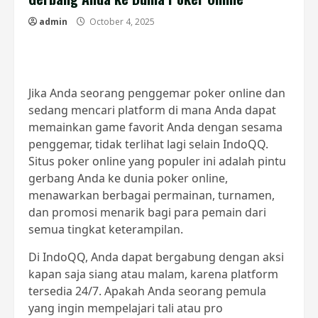
admin
October 4, 2025
Jika Anda seorang penggemar poker online dan
sedang mencari platform di mana Anda dapat
memainkan game favorit Anda dengan sesama
penggemar, tidak terlihat lagi selain IndoQQ.
Situs poker online yang populer ini adalah pintu
gerbang Anda ke dunia poker online,
menawarkan berbagai permainan, turnamen,
dan promosi menarik bagi para pemain dari
semua tingkat keterampilan.
Di IndoQQ, Anda dapat bergabung dengan aksi
kapan saja siang atau malam, karena platform
tersedia 24/7. Apakah Anda seorang pemula
yang ingin mempelajari tali atau pro