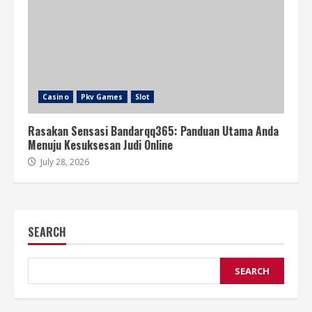
Casino
Pkv Games
Slot
Rasakan Sensasi Bandarqq365: Panduan Utama Anda
Menuju Kesuksesan Judi Online
July 28, 2026
SEARCH
SEARCH