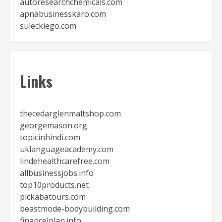
autoresearchchemicals.com
apnabusinesskaro.com
suleckiego.com
Links
thecedarglenmaltshop.com
georgemason.org
topicinhindi.com
uklanguageacademy.com
lindehealthcarefree.com
allbusinessjobs.info
top10products.net
pickabatours.com
beastmode-bodybuilding.com
financelplan.info