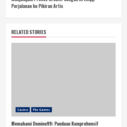
Perjalanan ke Pikiran Artis
RELATED STORIES
Casino
Pkv Games
Memahami Domino99: Panduan Komprehensif