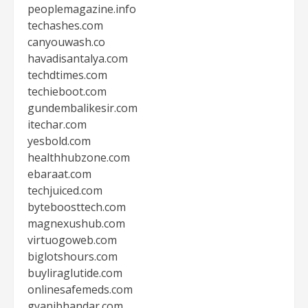
peoplemagazine.info
techashes.com
canyouwash.co
havadisantalya.com
techdtimes.com
techieboot.com
gundembalikesir.com
itechar.com
yesbold.com
healthhubzone.com
ebaraat.com
techjuiced.com
byteboosttech.com
magnexushub.com
virtuogoweb.com
biglotshours.com
buyliraglutide.com
onlinesafemeds.com
gyanibhandar.com