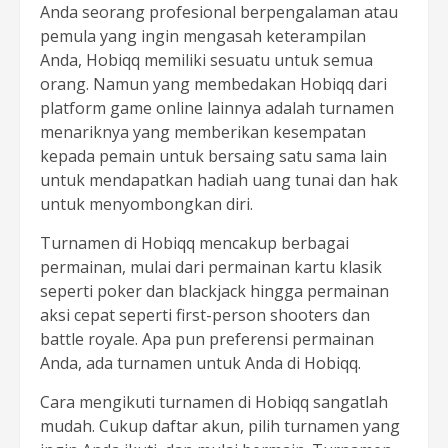
Anda seorang profesional berpengalaman atau
pemula yang ingin mengasah keterampilan
Anda, Hobiqq memiliki sesuatu untuk semua
orang. Namun yang membedakan Hobiqq dari
platform game online lainnya adalah turnamen
menariknya yang memberikan kesempatan
kepada pemain untuk bersaing satu sama lain
untuk mendapatkan hadiah uang tunai dan hak
untuk menyombongkan diri.
Turnamen di Hobiqq mencakup berbagai
permainan, mulai dari permainan kartu klasik
seperti poker dan blackjack hingga permainan
aksi cepat seperti first-person shooters dan
battle royale. Apa pun preferensi permainan
Anda, ada turnamen untuk Anda di Hobiqq.
Cara mengikuti turnamen di Hobiqq sangatlah
mudah. Cukup daftar akun, pilih turnamen yang