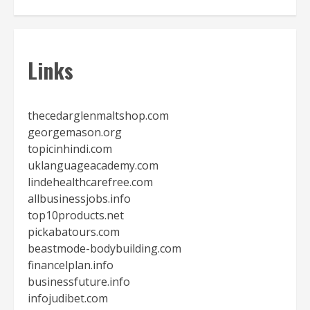
Links
thecedarglenmaltshop.com
georgemason.org
topicinhindi.com
uklanguageacademy.com
lindehealthcarefree.com
allbusinessjobs.info
top10products.net
pickabatours.com
beastmode-bodybuilding.com
financelplan.info
businessfuture.info
infojudibet.com