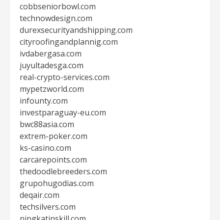
cobbseniorbowl.com
technowdesign.com
durexsecurityandshipping.com
cityroofingandplannig.com
ivdabergasa.com
juyultadesga.com
real-crypto-services.com
mypetzworld.com
infounty.com
investparaguay-eu.com
bwc88asia.com
extrem-poker.com
ks-casino.com
carcarepoints.com
thedoodlebreeders.com
grupohugodias.com
deqair.com
techsilvers.com
ningkatinskill.com