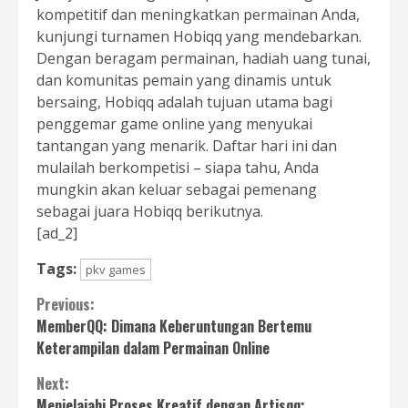
kompetitif dan meningkatkan permainan Anda,
kunjungi turnamen Hobiqq yang mendebarkan.
Dengan beragam permainan, hadiah uang tunai,
dan komunitas pemain yang dinamis untuk
bersaing, Hobiqq adalah tujuan utama bagi
penggemar game online yang menyukai
tantangan yang menarik. Daftar hari ini dan
mulailah berkompetisi – siapa tahu, Anda
mungkin akan keluar sebagai pemenang
sebagai juara Hobiqq berikutnya.
[ad_2]
Tags:
pkv games
Continue
Previous:
MemberQQ: Dimana Keberuntungan Bertemu
Reading
Keterampilan dalam Permainan Online
Next:
Menjelajahi Proses Kreatif dengan Artisqq: