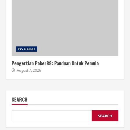
Pkv Games
Pengertian Poker88: Panduan Untuk Pemula
August 7, 2026
SEARCH
SEARCH