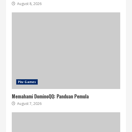
August 8, 2026
Pkv Games
Memahami DominoQQ: Panduan Pemula
August 7, 2026