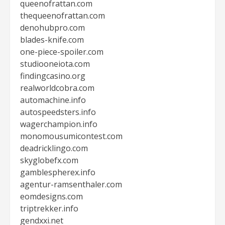
queenofrattan.com
thequeenofrattan.com
denohubpro.com
blades-knife.com
one-piece-spoiler.com
studiooneiota.com
findingcasino.org
realworldcobra.com
automachine.info
autospeedsters.info
wagerchampion.info
monomousumicontest.com
deadricklingo.com
skyglobefx.com
gamblespherex.info
agentur-ramsenthaler.com
eomdesigns.com
triptrekker.info
gendxxi.net