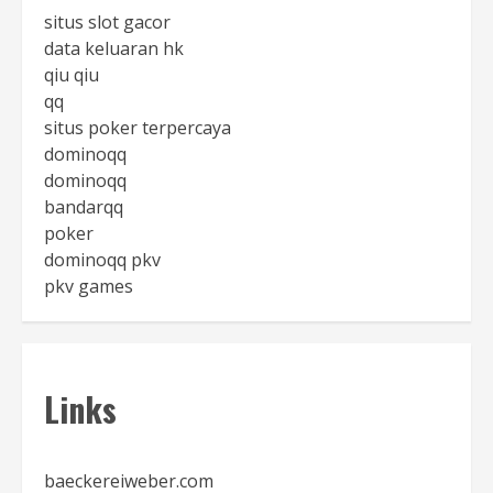
situs slot gacor
data keluaran hk
qiu qiu
qq
situs poker terpercaya
dominoqq
dominoqq
bandarqq
poker
dominoqq pkv
pkv games
Links
baeckereiweber.com