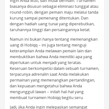
ingin Anda ikuti, dan mulai bermain. Turnamen
biasanya disusun sebagai eliminasi tunggal atau
round-robin, dengan pemain maju melalui tanda
kurung sampai pemenang ditentukan. Dan
dengan hadiah uang tunai yang diperebutkan,
taruhannya tinggi dan persaingannya ketat.
Namun ini bukan hanya tentang memenangkan
uang di Hobiqq – ini juga tentang menguji
keterampilan Anda melawan pemain lain dan
membuktikan bahwa Anda memiliki apa yang
diperlukan untuk menjadi yang teratas.
Keseruan berkompetisi dalam sebuah turnamen,
terpacunya adrenalin saat Anda melakukan
permainan yang memenangkan pertandingan,
dan kepuasan mengetahui bahwa Anda
mengungguli lawan – inilah hal-hal yang
membuat turnamen Hobiqq begitu seru.
Jadi, jika Anda ingin melepaskan semangat