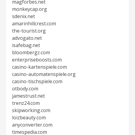
magforbes.net
monkeycap.org
sdenix.net
amarinhillcrest.com
the-tourist.org
advogato.net
isafebag.net
bloombergz.com
enterpriseboosts.com
casino-kartenspiele.com
casino-automatenspiele.org
casino-tischspiele.com
otbody.com
jamestrust.net
trenz24.com
skipworking.com
loizbeauty.com
anyconverter.com
timespedia.com