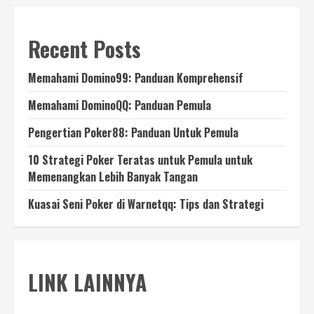
Recent Posts
Memahami Domino99: Panduan Komprehensif
Memahami DominoQQ: Panduan Pemula
Pengertian Poker88: Panduan Untuk Pemula
10 Strategi Poker Teratas untuk Pemula untuk
Memenangkan Lebih Banyak Tangan
Kuasai Seni Poker di Warnetqq: Tips dan Strategi
LINK LAINNYA