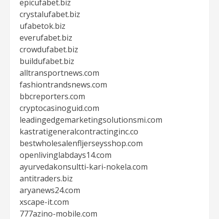
epicufabet.biz
crystalufabet.biz
ufabetok.biz
everufabet.biz
crowdufabet.biz
buildufabet.biz
alltransportnews.com
fashiontrandsnews.com
bbcreporters.com
cryptocasinoguid.com
leadingedgemarketingsolutionsmi.com
kastratigeneralcontractinginc.co
bestwholesalenfljerseysshop.com
openlivinglabdays14.com
ayurvedakonsultti-kari-nokela.com
antitraders.biz
aryanews24.com
xscape-it.com
777azino-mobile.com