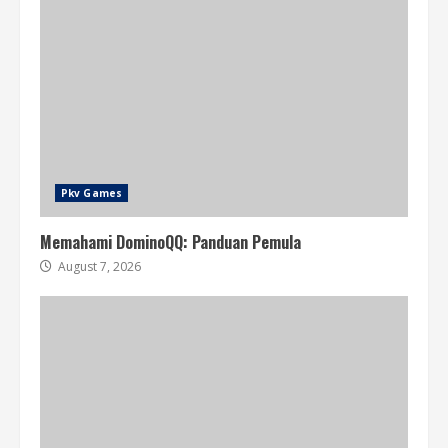
Pkv Games
Memahami DominoQQ: Panduan Pemula
August 7, 2026