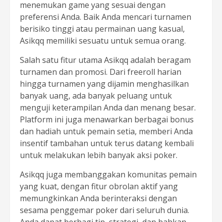
menemukan game yang sesuai dengan
preferensi Anda. Baik Anda mencari turnamen
berisiko tinggi atau permainan uang kasual,
Asikqq memiliki sesuatu untuk semua orang.
Salah satu fitur utama Asikqq adalah beragam
turnamen dan promosi. Dari freeroll harian
hingga turnamen yang dijamin menghasilkan
banyak uang, ada banyak peluang untuk
menguji keterampilan Anda dan menang besar.
Platform ini juga menawarkan berbagai bonus
dan hadiah untuk pemain setia, memberi Anda
insentif tambahan untuk terus datang kembali
untuk melakukan lebih banyak aksi poker.
Asikqq juga membanggakan komunitas pemain
yang kuat, dengan fitur obrolan aktif yang
memungkinkan Anda berinteraksi dengan
sesama penggemar poker dari seluruh dunia.