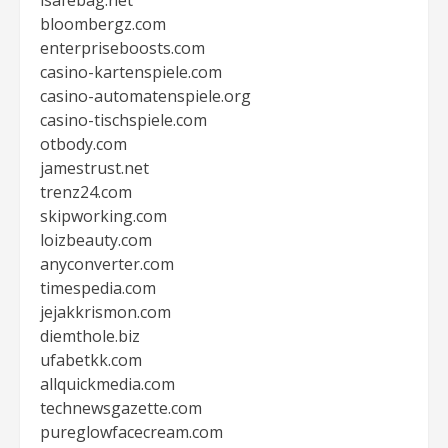
isafebag.net
bloombergz.com
enterpriseboosts.com
casino-kartenspiele.com
casino-automatenspiele.org
casino-tischspiele.com
otbody.com
jamestrust.net
trenz24.com
skipworking.com
loizbeauty.com
anyconverter.com
timespedia.com
jejakkrismon.com
diemthole.biz
ufabetkk.com
allquickmedia.com
technewsgazette.com
pureglowfacecream.com