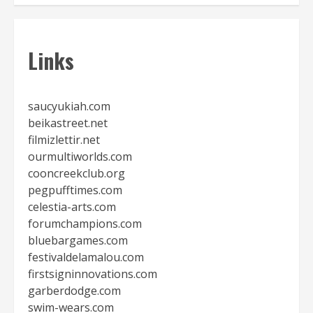
Links
saucyukiah.com
beikastreet.net
filmizlettir.net
ourmultiworlds.com
cooncreekclub.org
pegpufftimes.com
celestia-arts.com
forumchampions.com
bluebargames.com
festivaldelamalou.com
firstsigninnovations.com
garberdodge.com
swim-wears.com