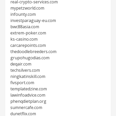
real-crypto-services.com
mypetzworld.com
infounty.com
investparaguay-eu.com
bwc88asia.com
extrem-poker.com
ks-casino.com
carcarepoints.com
thedoodlebreeders.com
grupohugodias.com
deqair.com
techsilvers.com
ningkatinskill.com
fivsport.com
templatedzine.com
lawinfoadvice.com
phenqdietplan.org
sumnercafe.com
dunetflix.com