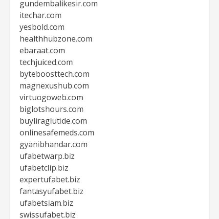
gundembalikesir.com
itechar.com
yesbold.com
healthhubzone.com
ebaraat.com
techjuiced.com
byteboosttech.com
magnexushub.com
virtuogoweb.com
biglotshours.com
buyliraglutide.com
onlinesafemeds.com
gyanibhandar.com
ufabetwarp.biz
ufabetclip.biz
expertufabet.biz
fantasyufabet.biz
ufabetsiam.biz
swissufabet.biz