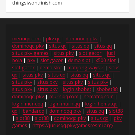
thingsiwontfinish.com
menuqq.com
|
pkv qq
|
dominoqq pkv
|
dominoqq pkv
|
situs qq
|
situs qq
|
situs qq
|
situs pkv games
|
situs pkv
|
slot gacor
|
judi
bola
|
pkv
|
slot gacor
|
demo slot
|
x500 slot
|
slot gacor
|
demo slot
|
mahjong ways 2
|
situs
qq
|
situs pkv
|
situs qq
|
situs qq
|
situs qq
|
situs pkv
|
situs pkv
|
situs pkv
|
situs pkv
|
situs pkv
|
situs pkv
|
login sbobet
|
sbobet88
|
dominoqq pkv
|
murniqq.com
|
hematqq.com
|
login menuqq
|
login murniqq
|
login hematqq
|
qq
|
bandarqq
|
dominoqq pkv
|
situs qq
|
slot88
|
slot88
|
slot88
|
dominoqq pkv
|
situs qq
|
pkv
games
|
https://jurusqq.pkvgamesresmi.org/