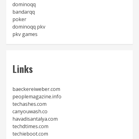
dominoqq
bandarqq
poker
dominoqq pkv
pkv games
Links
baeckereiweber.com
peoplemagazine.info
techashes.com
canyouwash.co
havadisantalya.com
techdtimes.com
techieboot.com