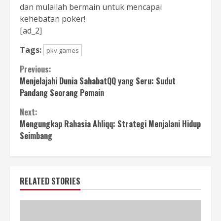
dan mulailah bermain untuk mencapai
kehebatan poker!
[ad_2]
Tags:
pkv games
Continue
Previous:
Menjelajahi Dunia SahabatQQ yang Seru: Sudut
Reading
Pandang Seorang Pemain
Next:
Mengungkap Rahasia Ahliqq: Strategi Menjalani Hidup
Seimbang
RELATED STORIES