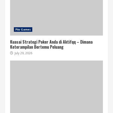
Pkv Games
Kuasai Strategi Poker Anda di Aktifqq – Dimana
Keterampilan Bertemu Peluang
July 29, 2026