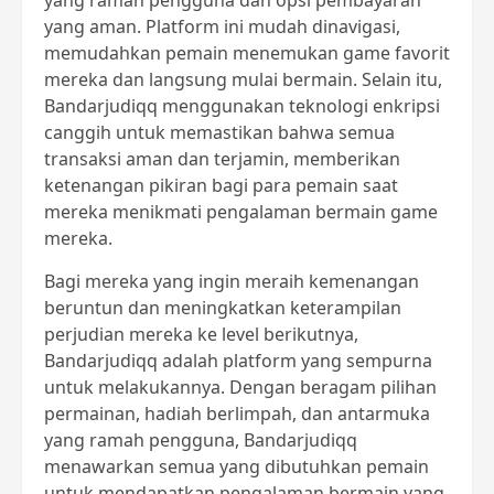
yang ramah pengguna dan opsi pembayaran
yang aman. Platform ini mudah dinavigasi,
memudahkan pemain menemukan game favorit
mereka dan langsung mulai bermain. Selain itu,
Bandarjudiqq menggunakan teknologi enkripsi
canggih untuk memastikan bahwa semua
transaksi aman dan terjamin, memberikan
ketenangan pikiran bagi para pemain saat
mereka menikmati pengalaman bermain game
mereka.
Bagi mereka yang ingin meraih kemenangan
beruntun dan meningkatkan keterampilan
perjudian mereka ke level berikutnya,
Bandarjudiqq adalah platform yang sempurna
untuk melakukannya. Dengan beragam pilihan
permainan, hadiah berlimpah, dan antarmuka
yang ramah pengguna, Bandarjudiqq
menawarkan semua yang dibutuhkan pemain
untuk mendapatkan pengalaman bermain yang