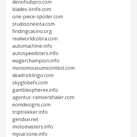
denohubpro.com
blades-knife.com
one-piece-spoiler.com
studiooneiota.com
findingcasino.org
realworldcobra.com
automachine.info
autospeedsters.info
wagerchampion.info
monomousumicontest.com
deadricklingo.com
skyglobefx.com
gamblespherex.info
agentur-ramsenthaler.com
eomdesigns.com
triptrekker.info
gendxxi.net
motomasters.info
mycarzone.info