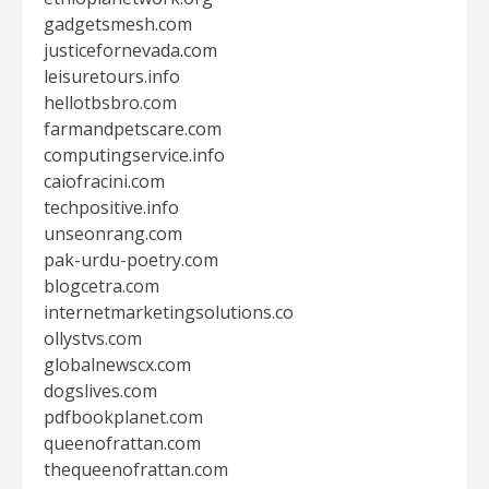
gadgetsmesh.com
justicefornevada.com
leisuretours.info
hellotbsbro.com
farmandpetscare.com
computingservice.info
caiofracini.com
techpositive.info
unseonrang.com
pak-urdu-poetry.com
blogcetra.com
internetmarketingsolutions.co
ollystvs.com
globalnewscx.com
dogslives.com
pdfbookplanet.com
queenofrattan.com
thequeenofrattan.com