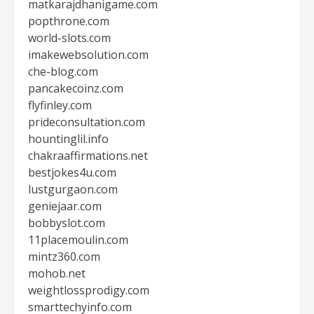
matkarajdhanigame.com
popthrone.com
world-slots.com
imakewebsolution.com
che-blog.com
pancakecoinz.com
flyfinley.com
prideconsultation.com
hountinglil.info
chakraaffirmations.net
bestjokes4u.com
lustgurgaon.com
geniejaar.com
bobbyslot.com
11placemoulin.com
mintz360.com
mohob.net
weightlossprodigy.com
smarttechyinfo.com