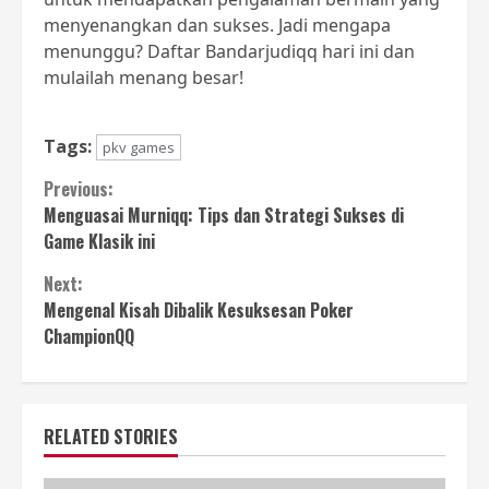
menyenangkan dan sukses. Jadi mengapa
menunggu? Daftar Bandarjudiqq hari ini dan
mulailah menang besar!
Tags:
pkv games
Continue
Previous:
Menguasai Murniqq: Tips dan Strategi Sukses di
Reading
Game Klasik ini
Next:
Mengenal Kisah Dibalik Kesuksesan Poker
ChampionQQ
RELATED STORIES