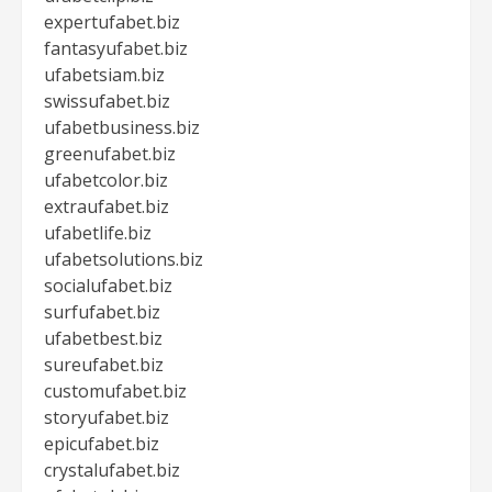
expertufabet.biz
fantasyufabet.biz
ufabetsiam.biz
swissufabet.biz
ufabetbusiness.biz
greenufabet.biz
ufabetcolor.biz
extraufabet.biz
ufabetlife.biz
ufabetsolutions.biz
socialufabet.biz
surfufabet.biz
ufabetbest.biz
sureufabet.biz
customufabet.biz
storyufabet.biz
epicufabet.biz
crystalufabet.biz