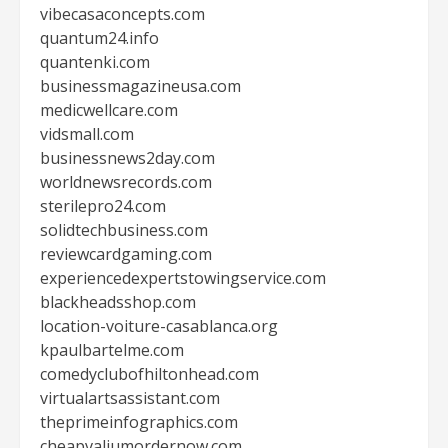
vibecasaconcepts.com
quantum24.info
quantenki.com
businessmagazineusa.com
medicwellcare.com
vidsmall.com
businessnews2day.com
worldnewsrecords.com
sterilepro24.com
solidtechbusiness.com
reviewcardgaming.com
experiencedexpertstowingservice.com
blackheadsshop.com
location-voiture-casablanca.org
kpaulbartelme.com
comedyclubofhiltonhead.com
virtualartsassistant.com
theprimeinfographics.com
cheapvaliumordernow.com