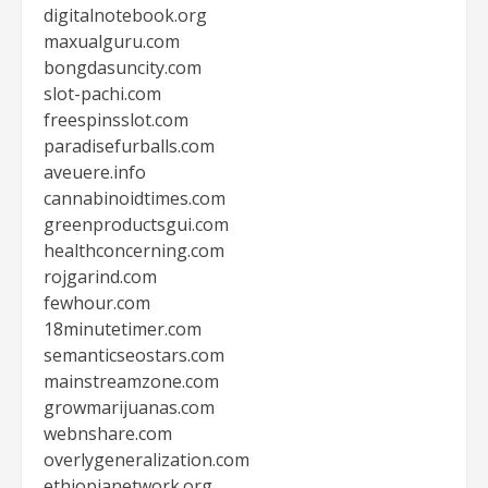
digitalnotebook.org
maxualguru.com
bongdasuncity.com
slot-pachi.com
freespinsslot.com
paradisefurballs.com
aveuere.info
cannabinoidtimes.com
greenproductsgui.com
healthconcerning.com
rojgarind.com
fewhour.com
18minutetimer.com
semanticseostars.com
mainstreamzone.com
growmarijuanas.com
webnshare.com
overlygeneralization.com
ethiopianetwork.org