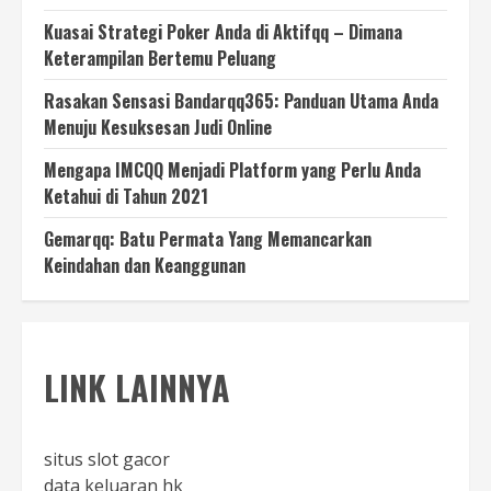
Kuasai Strategi Poker Anda di Aktifqq – Dimana
Keterampilan Bertemu Peluang
Rasakan Sensasi Bandarqq365: Panduan Utama Anda
Menuju Kesuksesan Judi Online
Mengapa IMCQQ Menjadi Platform yang Perlu Anda
Ketahui di Tahun 2021
Gemarqq: Batu Permata Yang Memancarkan
Keindahan dan Keanggunan
LINK LAINNYA
situs slot gacor
data keluaran hk