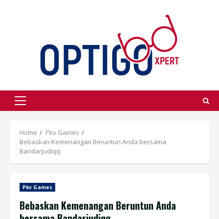
Skip
to
content
Primary
Menu
Home
Pkv Games
Bebaskan Kemenangan Beruntun Anda bersama
Bandarjudiqq
Pkv Games
Bebaskan Kemenangan Beruntun Anda
bersama Bandarjudiqq