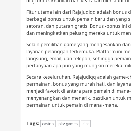
diuji untuk keadilan dan keacakan oleh audito
Fitur utama lain dari Rajajudiqq adalah bonus
berbagai bonus untuk pemain baru dan yang s
setoran, dan putaran gratis. Bonus -bonus i
dan meningkatkan peluang mereka untuk mena
Selain pemilihan game yang mengesankan dan 
layanan pelanggan terkemuka. Platform ini m
langsung, email, dan telepon, sehingga pema
pertanyaan apa pun yang mungkin mereka milik
Secara keseluruhan, Rajajudiqq adalah game-c
permainan, bonus yang murah hati, dan layana
menjadi favorit di antara para pemain di man
menyenangkan dan menarik, pastikan untuk m
permainan untuk pemain di mana -mana.
Tags:
casino
pkv games
slot