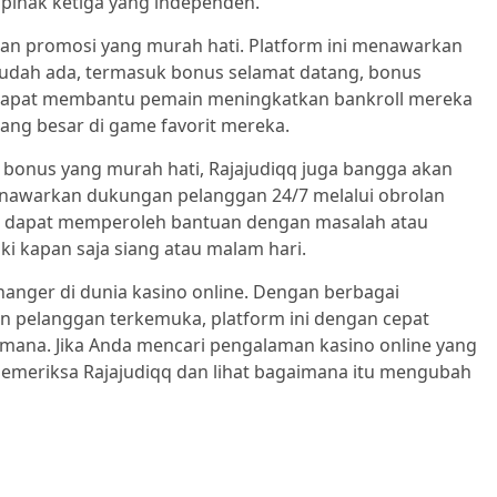
r pihak ketiga yang independen.
 dan promosi yang murah hati. Platform ini menawarkan
udah ada, termasuk bonus selamat datang, bonus
ni dapat membantu pemain meningkatkan bankroll mereka
ng besar di game favorit mereka.
bonus yang murah hati, Rajajudiqq juga bangga akan
enawarkan dukungan pelanggan 24/7 melalui obrolan
in dapat memperoleh bantuan dengan masalah atau
i kapan saja siang atau malam hari.
hanger di dunia kasino online. Dengan berbagai
n pelanggan terkemuka, platform ini dengan cepat
a-mana. Jika Anda mencari pengalaman kasino online yang
emeriksa Rajajudiqq dan lihat bagaimana itu mengubah