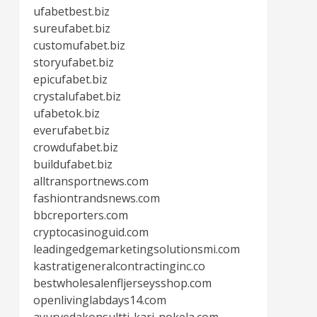
ufabetbest.biz
sureufabet.biz
customufabet.biz
storyufabet.biz
epicufabet.biz
crystalufabet.biz
ufabetok.biz
everufabet.biz
crowdufabet.biz
buildufabet.biz
alltransportnews.com
fashiontrandsnews.com
bbcreporters.com
cryptocasinoguid.com
leadingedgemarketingsolutionsmi.com
kastratigeneralcontractinginc.co
bestwholesalenfljerseysshop.com
openlivinglabdays14.com