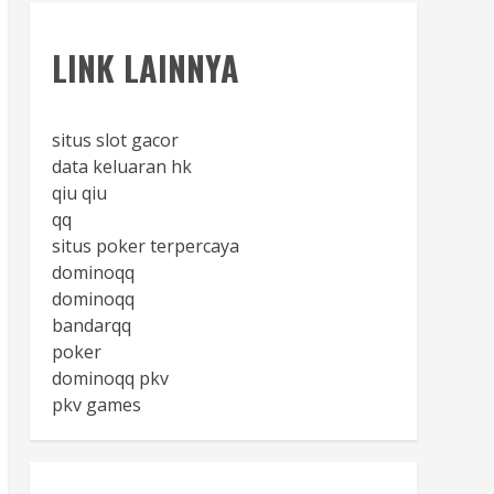
LINK LAINNYA
situs slot gacor
data keluaran hk
qiu qiu
qq
situs poker terpercaya
dominoqq
dominoqq
bandarqq
poker
dominoqq pkv
pkv games