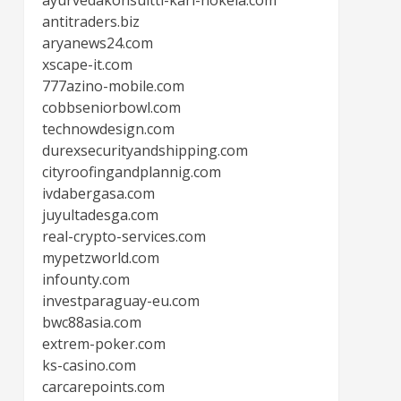
ayurvedakonsultti-kari-nokela.com
antitraders.biz
aryanews24.com
xscape-it.com
777azino-mobile.com
cobbseniorbowl.com
technowdesign.com
durexsecurityandshipping.com
cityroofingandplannig.com
ivdabergasa.com
juyultadesga.com
real-crypto-services.com
mypetzworld.com
infounty.com
investparaguay-eu.com
bwc88asia.com
extrem-poker.com
ks-casino.com
carcarepoints.com