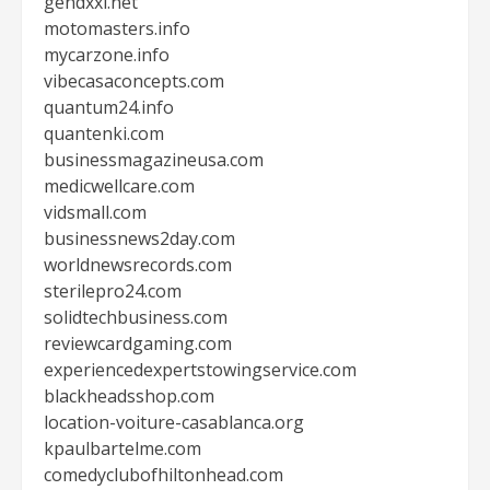
gendxxi.net
motomasters.info
mycarzone.info
vibecasaconcepts.com
quantum24.info
quantenki.com
businessmagazineusa.com
medicwellcare.com
vidsmall.com
businessnews2day.com
worldnewsrecords.com
sterilepro24.com
solidtechbusiness.com
reviewcardgaming.com
experiencedexpertstowingservice.com
blackheadsshop.com
location-voiture-casablanca.org
kpaulbartelme.com
comedyclubofhiltonhead.com