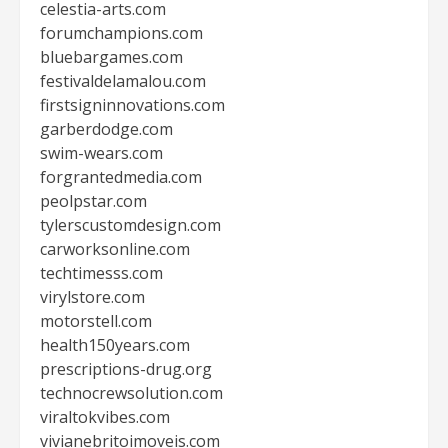
celestia-arts.com
forumchampions.com
bluebargames.com
festivaldelamalou.com
firstsigninnovations.com
garberdodge.com
swim-wears.com
forgrantedmedia.com
peolpstar.com
tylerscustomdesign.com
carworksonline.com
techtimesss.com
virylstore.com
motorstell.com
health150years.com
prescriptions-drug.org
technocrewsolution.com
viraltokvibes.com
vivianebritoimoveis.com