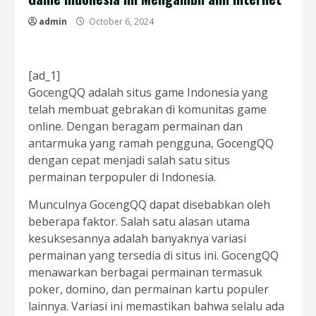
admin
October 6, 2024
[ad_1]
GocengQQ adalah situs game Indonesia yang
telah membuat gebrakan di komunitas game
online. Dengan beragam permainan dan
antarmuka yang ramah pengguna, GocengQQ
dengan cepat menjadi salah satu situs
permainan terpopuler di Indonesia.
Munculnya GocengQQ dapat disebabkan oleh
beberapa faktor. Salah satu alasan utama
kesuksesannya adalah banyaknya variasi
permainan yang tersedia di situs ini. GocengQQ
menawarkan berbagai permainan termasuk
poker, domino, dan permainan kartu populer
lainnya. Variasi ini memastikan bahwa selalu ada