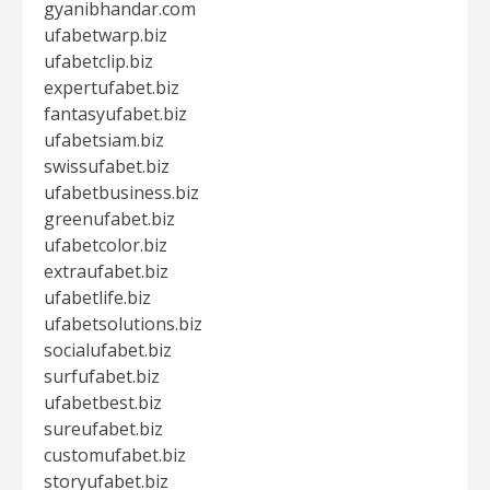
gyanibhandar.com
ufabetwarp.biz
ufabetclip.biz
expertufabet.biz
fantasyufabet.biz
ufabetsiam.biz
swissufabet.biz
ufabetbusiness.biz
greenufabet.biz
ufabetcolor.biz
extraufabet.biz
ufabetlife.biz
ufabetsolutions.biz
socialufabet.biz
surfufabet.biz
ufabetbest.biz
sureufabet.biz
customufabet.biz
storyufabet.biz