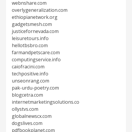
webnshare.com
overlygeneralization.com
ethiopianetwork.org
gadgetsmesh.com
justicefornevada.com
leisuretours.info
hellotbsbro.com
farmandpetscare.com
computingservice.info
caiofracini.com
techpositive.info
unseonrang.com
pak-urdu-poetry.com
blogcetra.com
internetmarketingsolutions.co
ollystvs.com
globalnewscx.com
dogslives.com
pdfbookplanet.com