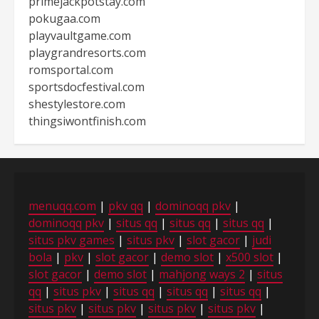
primejackpotstay.com
pokugaa.com
playvaultgame.com
playgrandresorts.com
romsportal.com
sportsdocfestival.com
shestylestore.com
thingsiwontfinish.com
menuqq.com
|
pkv qq
|
dominoqq pkv
|
dominoqq pkv
|
situs qq
|
situs qq
|
situs qq
|
situs pkv games
|
situs pkv
|
slot gacor
|
judi
bola
|
pkv
|
slot gacor
|
demo slot
|
x500 slot
|
slot gacor
|
demo slot
|
mahjong ways 2
|
situs
qq
|
situs pkv
|
situs qq
|
situs qq
|
situs qq
|
situs pkv
|
situs pkv
|
situs pkv
|
situs pkv
|