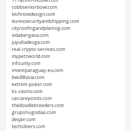
777azino-mobile.com
cobbseniorbowl.com
technowdesign.com
durexsecurityandshipping.com
cityroofingandplannig.com
ivdabergasa.com
juyultadesga.com
real-crypto-services.com
mypetzworld.com
infounty.com
investparaguay-eu.com
bwc88asia.com
extrem-poker.com
ks-casino.com
carcarepoints.com
thedoodlebreeders.com
grupohugodias.com
deqair.com
techsilvers.com