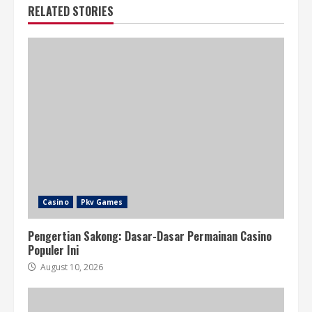
RELATED STORIES
Casino
Pkv Games
Pengertian Sakong: Dasar-Dasar Permainan Casino
Populer Ini
August 10, 2026