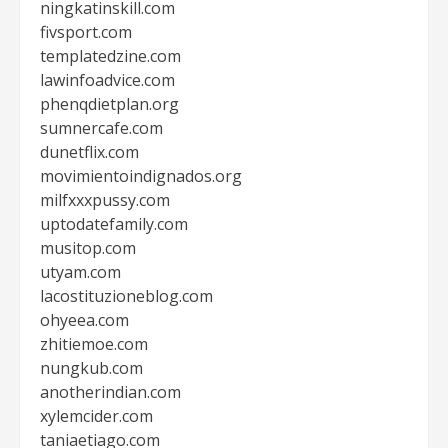
ningkatinskill.com
fivsport.com
templatedzine.com
lawinfoadvice.com
phenqdietplan.org
sumnercafe.com
dunetflix.com
movimientoindignados.org
milfxxxpussy.com
uptodatefamily.com
musitop.com
utyam.com
lacostituzioneblog.com
ohyeea.com
zhitiemoe.com
nungkub.com
anotherindian.com
xylemcider.com
taniaetiago.com