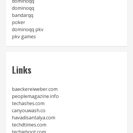
dominoqq
dominoqq
bandarqq
poker
dominoqq pkv
pkv games
Links
baeckereiweber.com
peoplemagazine.info
techashes.com
canyouwash.co
havadisantalya.com
techdtimes.com
techieboot.com