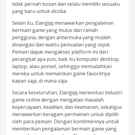
tidak pernah bosan dan selalu memiliki sesuatu
yang baru untuk dicoba.
Selain itu, Elangqq menawarkan pengalaman
bermain game yang mulus dan ramah
pengguna, dengan antarmuka yang mudah
dinavigasi dan waktu pemuatan yang cepat.
Pemain dapat mengakses platform ini dari
perangkat apa pun, baik itu komputer desktop,
laptop, atau ponsel, sehingga memudahkan
mereka untuk memainkan game favoritnya
kapan saja, di mana saja.
Secara keseluruhan, Elangqq merevolusi industri
game online dengan mengatasi masalah
kepercayaan, keadilan, dan keamanan, sekaligus
menawarkan beragam permainan untuk dipilih
oleh para pemain. Dengan komitmennya untuk
memberikan pengalaman bermain game yang