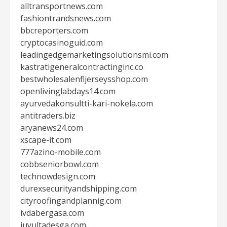
alltransportnews.com
fashiontrandsnews.com
bbcreporters.com
cryptocasinoguid.com
leadingedgemarketingsolutionsmi.com
kastratigeneralcontractinginc.co
bestwholesalenfljerseysshop.com
openlivinglabdays14.com
ayurvedakonsultti-kari-nokela.com
antitraders.biz
aryanews24.com
xscape-it.com
777azino-mobile.com
cobbseniorbowl.com
technowdesign.com
durexsecurityandshipping.com
cityroofingandplannig.com
ivdabergasa.com
juyultadesga.com