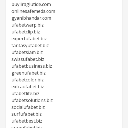
buyliraglutide.com
onlinesafemeds.com
gyanibhandar.com
ufabetwarp.biz
ufabetclip.biz
expertufabet.biz
fantasyufabet.biz
ufabetsiam.biz
swissufabet.biz
ufabetbusiness.biz
greenufabet.biz
ufabetcolor.biz
extraufabet.biz
ufabetlife.biz
ufabetsolutions.biz
socialufabet.biz
surfufabet.biz
ufabetbest.biz
sureufabet.biz