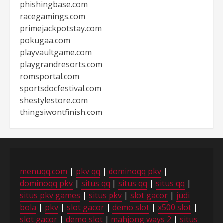
phishingbase.com
racegamings.com
primejackpotstay.com
pokugaa.com
playvaultgame.com
playgrandresorts.com
romsportal.com
sportsdocfestival.com
shestylestore.com
thingsiwontfinish.com
menuqq.com
|
pkv qq
|
dominoqq pkv
|
dominoqq pkv
|
situs qq
|
situs qq
|
situs qq
|
situs pkv games
|
situs pkv
|
slot gacor
|
judi
bola
|
pkv
|
slot gacor
|
demo slot
|
x500 slot
|
slot gacor
|
demo slot
|
mahjong ways 2
|
situs