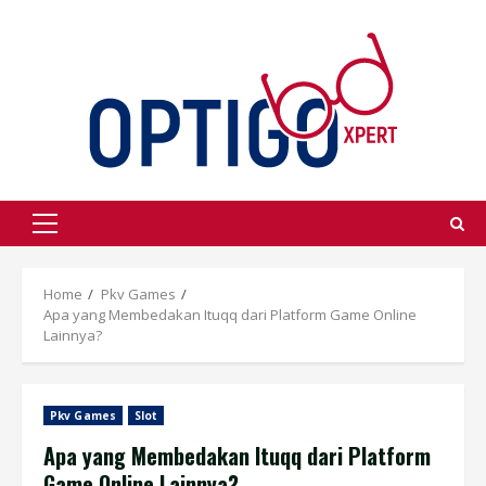
Skip
to
content
Primary
Menu
Home
Pkv Games
Apa yang Membedakan Ituqq dari Platform Game Online
Lainnya?
Pkv Games
Slot
Apa yang Membedakan Ituqq dari Platform
Game Online Lainnya?