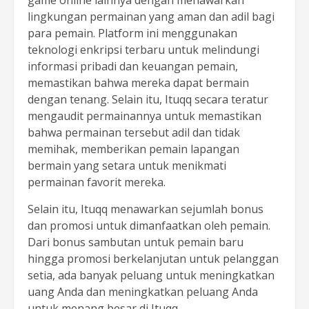
game online lainnya dengan menawarkan
lingkungan permainan yang aman dan adil bagi
para pemain. Platform ini menggunakan
teknologi enkripsi terbaru untuk melindungi
informasi pribadi dan keuangan pemain,
memastikan bahwa mereka dapat bermain
dengan tenang. Selain itu, Ituqq secara teratur
mengaudit permainannya untuk memastikan
bahwa permainan tersebut adil dan tidak
memihak, memberikan pemain lapangan
bermain yang setara untuk menikmati
permainan favorit mereka.
Selain itu, Ituqq menawarkan sejumlah bonus
dan promosi untuk dimanfaatkan oleh pemain.
Dari bonus sambutan untuk pemain baru
hingga promosi berkelanjutan untuk pelanggan
setia, ada banyak peluang untuk meningkatkan
uang Anda dan meningkatkan peluang Anda
untuk menang besar di Ituqq.