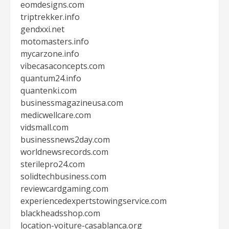
eomdesigns.com
triptrekker.info
gendxxi.net
motomasters.info
mycarzone.info
vibecasaconcepts.com
quantum24.info
quantenki.com
businessmagazineusa.com
medicwellcare.com
vidsmall.com
businessnews2day.com
worldnewsrecords.com
sterilepro24.com
solidtechbusiness.com
reviewcardgaming.com
experiencedexpertstowingservice.com
blackheadsshop.com
location-voiture-casablanca.org