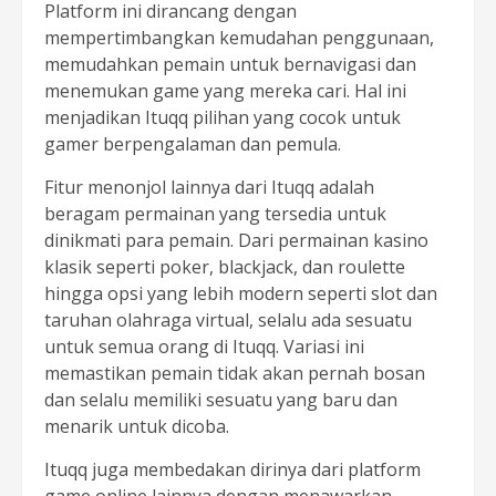
Platform ini dirancang dengan
mempertimbangkan kemudahan penggunaan,
memudahkan pemain untuk bernavigasi dan
menemukan game yang mereka cari. Hal ini
menjadikan Ituqq pilihan yang cocok untuk
gamer berpengalaman dan pemula.
Fitur menonjol lainnya dari Ituqq adalah
beragam permainan yang tersedia untuk
dinikmati para pemain. Dari permainan kasino
klasik seperti poker, blackjack, dan roulette
hingga opsi yang lebih modern seperti slot dan
taruhan olahraga virtual, selalu ada sesuatu
untuk semua orang di Ituqq. Variasi ini
memastikan pemain tidak akan pernah bosan
dan selalu memiliki sesuatu yang baru dan
menarik untuk dicoba.
Ituqq juga membedakan dirinya dari platform