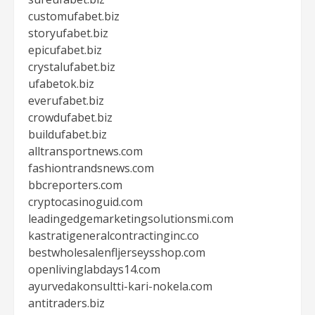
customufabet.biz
storyufabet.biz
epicufabet.biz
crystalufabet.biz
ufabetok.biz
everufabet.biz
crowdufabet.biz
buildufabet.biz
alltransportnews.com
fashiontrandsnews.com
bbcreporters.com
cryptocasinoguid.com
leadingedgemarketingsolutionsmi.com
kastratigeneralcontractinginc.co
bestwholesalenfljerseysshop.com
openlivinglabdays14.com
ayurvedakonsultti-kari-nokela.com
antitraders.biz