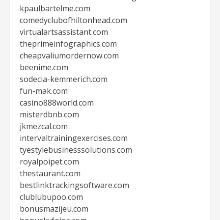
kpaulbartelme.com
comedyclubofhiltonhead.com
virtualartsassistant.com
theprimeinfographics.com
cheapvaliumordernow.com
beenime.com
sodecia-kemmerich.com
fun-mak.com
casino888world.com
misterdbnb.com
jkmezcal.com
intervaltrainingexercises.com
tyestylebusinesssolutions.com
royalpoipet.com
thestaurant.com
bestlinktrackingsoftware.com
clublubupoo.com
bonusmazijeu.com