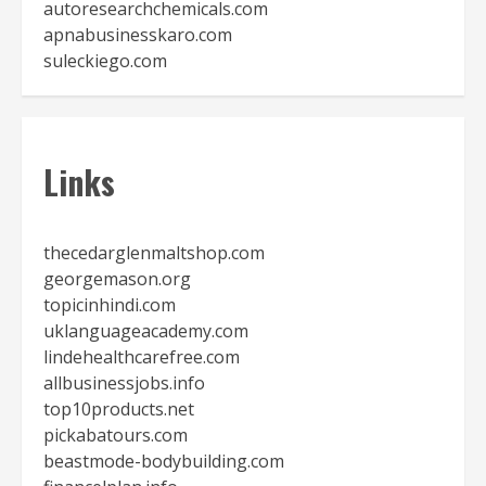
autoresearchchemicals.com
apnabusinesskaro.com
suleckiego.com
Links
thecedarglenmaltshop.com
georgemason.org
topicinhindi.com
uklanguageacademy.com
lindehealthcarefree.com
allbusinessjobs.info
top10products.net
pickabatours.com
beastmode-bodybuilding.com