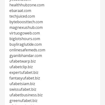
healthhubzone.com
ebaraat.com
techjuiced.com
byteboosttech.com
magnexushub.com
virtuogoweb.com
biglotshours.com
buyliraglutide.com
onlinesafemeds.com
gyanibhandar.com
ufabetwarp.biz
ufabetclip.biz
expertufabet.biz
fantasyufabet.biz
ufabetsiam.biz
swissufabet.biz
ufabetbusiness.biz
greenufabet.biz