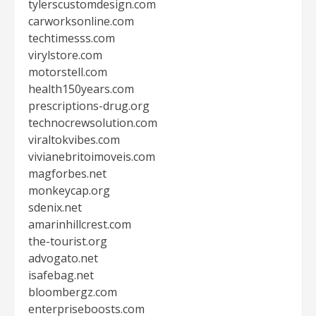
tylerscustomdesign.com
carworksonline.com
techtimesss.com
virylstore.com
motorstell.com
health150years.com
prescriptions-drug.org
technocrewsolution.com
viraltokvibes.com
vivianebritoimoveis.com
magforbes.net
monkeycap.org
sdenix.net
amarinhillcrest.com
the-tourist.org
advogato.net
isafebag.net
bloombergz.com
enterpriseboosts.com