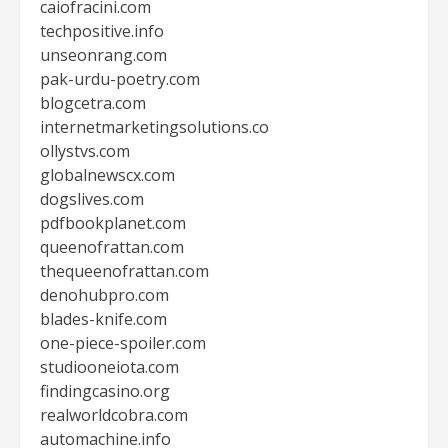
caiofracini.com
techpositive.info
unseonrang.com
pak-urdu-poetry.com
blogcetra.com
internetmarketingsolutions.co
ollystvs.com
globalnewscx.com
dogslives.com
pdfbookplanet.com
queenofrattan.com
thequeenofrattan.com
denohubpro.com
blades-knife.com
one-piece-spoiler.com
studiooneiota.com
findingcasino.org
realworldcobra.com
automachine.info