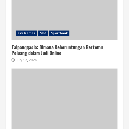
Pkv Games
Slot
Sportbook
Taipanqqasia: Dimana Keberuntungan Bertemu
Peluang dalam Judi Online
July 12, 2026