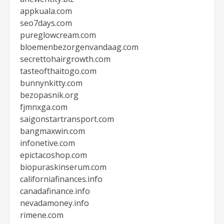
appkuala.com
seo7days.com
pureglowcream.com
bloemenbezorgenvandaag.com
secrettohairgrowth.com
tasteofthaitogo.com
bunnynkitty.com
bezopasnik.org
fjmnxga.com
saigonstartransport.com
bangmaxwin.com
infonetive.com
epictacoshop.com
biopuraskinserum.com
californiafinances.info
canadafinance.info
nevadamoney.info
rimene.com