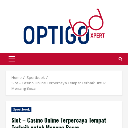
Skip
to
content
Primary
Menu
Home
Sportbook
Slot – Casino Online Terpercaya Tempat Terbaik untuk
Menang Besar
Sportbook
Slot – Casino Online Terpercaya Tempat
Terbaik untuk Menang Besar