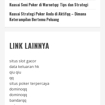
Kuasai Seni Poker di Warnetqq: Tips dan Strategi
Kuasai Strategi Poker Anda di Aktifqq – Dimana
Keterampilan Bertemu Peluang
LINK LAINNYA
situs slot gacor
data keluaran hk
qiu qiu
qq
situs poker terpercaya
dominoqq
dominoqq
bandarqq