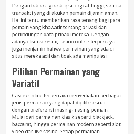
Dengan teknologi enkripsi tingkat tinggi, semua
transaksi yang dilakukan pemain dijamin aman.
Hal ini tentu memberikan rasa tenang bagi para
pemain yang khawatir tentang privasi dan
perlindungan data pribadi mereka. Dengan
adanya lisensi resmi, casino online terpercaya
juga menjamin bahwa permainan yang ada di
situs mereka adil dan tidak ada manipulasi.
Pilihan Permainan yang
Variatif
Casino online terpercaya menyediakan berbagai
jenis permainan yang dapat dipilih sesuai
dengan preferensi masing-masing pemain.
Mulai dari permainan klasik seperti blackjack,
baccarat, hingga permainan modern seperti slot
video dan live casino. Setiap permainan