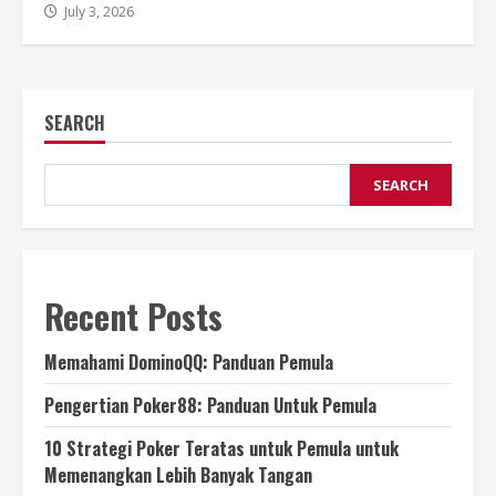
July 3, 2026
SEARCH
SEARCH
Recent Posts
Memahami DominoQQ: Panduan Pemula
Pengertian Poker88: Panduan Untuk Pemula
10 Strategi Poker Teratas untuk Pemula untuk
Memenangkan Lebih Banyak Tangan