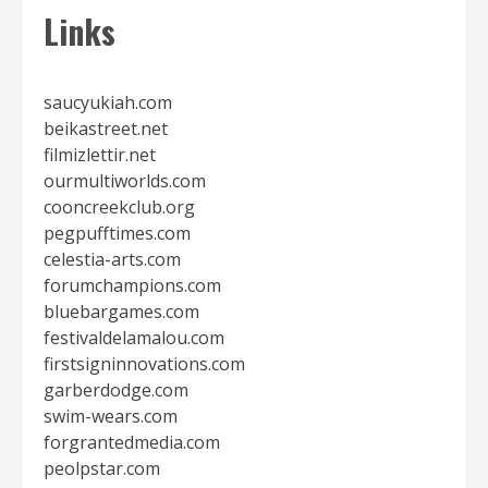
Links
saucyukiah.com
beikastreet.net
filmizlettir.net
ourmultiworlds.com
cooncreekclub.org
pegpufftimes.com
celestia-arts.com
forumchampions.com
bluebargames.com
festivaldelamalou.com
firstsigninnovations.com
garberdodge.com
swim-wears.com
forgrantedmedia.com
peolpstar.com