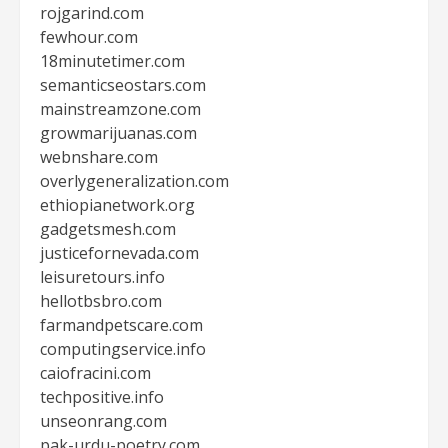
rojgarind.com
fewhour.com
18minutetimer.com
semanticseostars.com
mainstreamzone.com
growmarijuanas.com
webnshare.com
overlygeneralization.com
ethiopianetwork.org
gadgetsmesh.com
justicefornevada.com
leisuretours.info
hellotbsbro.com
farmandpetscare.com
computingservice.info
caiofracini.com
techpositive.info
unseonrang.com
pak-urdu-poetry.com