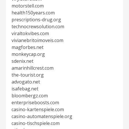
motorstell.com
health150years.com
prescriptions-drug.org
technocrewsolution.com
viraltokvibes.com
vivianebritoimoveis.com
magforbes.net
monkeycap.org
sdenix.net
amarinhillcrest.com
the-tourist.org
advogato.net
isafebag.net
bloombergz.com
enterpriseboosts.com
casino-kartenspiele.com
casino-automatenspiele.org
casino-tischspiele.com