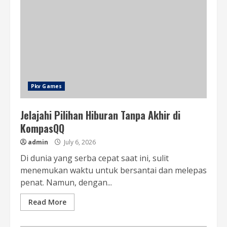
Pkv Games
Jelajahi Pilihan Hiburan Tanpa Akhir di
KompasQQ
admin
July 6, 2026
Di dunia yang serba cepat saat ini, sulit
menemukan waktu untuk bersantai dan melepas
penat. Namun, dengan...
Read More