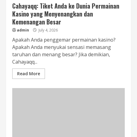
Cahayaqq: Tiket Anda ke Dunia Permainan
Kasino yang Menyenangkan dan
Kemenangan Besar
admin
July 4, 2026
Apakah Anda penggemar permainan kasino?
Apakah Anda menyukai sensasi memasang
taruhan dan menang besar? Jika demikian,
Cahayaqq...
Read More