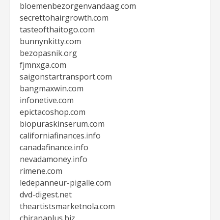
bloemenbezorgenvandaag.com
secrettohairgrowth.com
tasteofthaitogo.com
bunnynkitty.com
bezopasnik.org
fjmnxga.com
saigonstartransport.com
bangmaxwin.com
infonetive.com
epictacoshop.com
biopuraskinserum.com
californiafinances.info
canadafinance.info
nevadamoney.info
rimene.com
ledepanneur-pigalle.com
dvd-digest.net
theartistsmarketnola.com
chiranaplus.biz