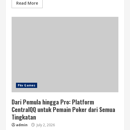
Read More
Pkv Games
Dari Pemula hingga Pro: Platform
CentralQQ untuk Pemain Poker dari Semua
Tingkatan
admin
July 2, 2026