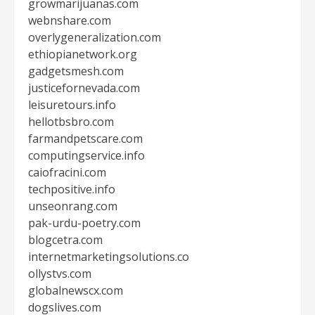
growmarijuanas.com
webnshare.com
overlygeneralization.com
ethiopianetwork.org
gadgetsmesh.com
justicefornevada.com
leisuretours.info
hellotbsbro.com
farmandpetscare.com
computingservice.info
caiofracini.com
techpositive.info
unseonrang.com
pak-urdu-poetry.com
blogcetra.com
internetmarketingsolutions.co
ollystvs.com
globalnewscx.com
dogslives.com