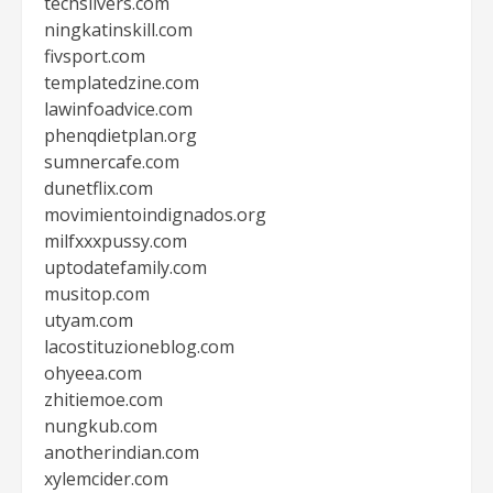
techsilvers.com
ningkatinskill.com
fivsport.com
templatedzine.com
lawinfoadvice.com
phenqdietplan.org
sumnercafe.com
dunetflix.com
movimientoindignados.org
milfxxxpussy.com
uptodatefamily.com
musitop.com
utyam.com
lacostituzioneblog.com
ohyeea.com
zhitiemoe.com
nungkub.com
anotherindian.com
xylemcider.com