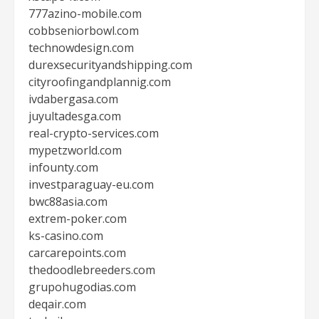
777azino-mobile.com
cobbseniorbowl.com
technowdesign.com
durexsecurityandshipping.com
cityroofingandplannig.com
ivdabergasa.com
juyultadesga.com
real-crypto-services.com
mypetzworld.com
infounty.com
investparaguay-eu.com
bwc88asia.com
extrem-poker.com
ks-casino.com
carcarepoints.com
thedoodlebreeders.com
grupohugodias.com
deqair.com