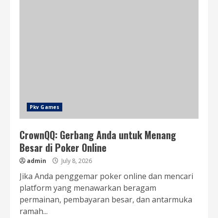
Pkv Games
CrownQQ: Gerbang Anda untuk Menang
Besar di Poker Online
admin
July 8, 2026
Jika Anda penggemar poker online dan mencari
platform yang menawarkan beragam
permainan, pembayaran besar, dan antarmuka
ramah...