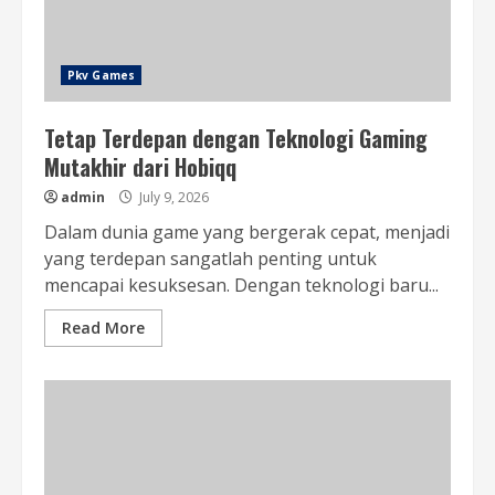
Pkv Games
Tetap Terdepan dengan Teknologi Gaming
Mutakhir dari Hobiqq
admin
July 9, 2026
Dalam dunia game yang bergerak cepat, menjadi
yang terdepan sangatlah penting untuk
mencapai kesuksesan. Dengan teknologi baru...
Read More