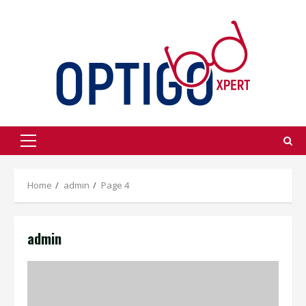
Skip
to
content
Primary
Menu
Home
admin
Page 4
admin