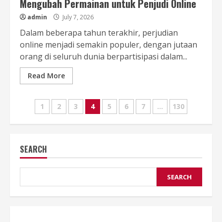
Mengubah Permainan untuk Penjudi Online
admin
July 7, 2026
Dalam beberapa tahun terakhir, perjudian
online menjadi semakin populer, dengan jutaan
orang di seluruh dunia berpartisipasi dalam...
Read More
Posts
1
2
3
4
5
6
7
…
130
pagination
SEARCH
SEARCH