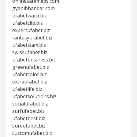
onlinesafemeds.com
gyanibhandar.com
ufabetwarp.biz
ufabetclip.biz
expertufabet.biz
fantasyufabet.biz
ufabetsiam.biz
swissufabet.biz
ufabetbusiness.biz
greenufabet.biz
ufabetcolor.biz
extraufabet.biz
ufabetlife.biz
ufabetsolutions.biz
socialufabet.biz
surfufabet.biz
ufabetbest.biz
sureufabet.biz
customufabet.biz