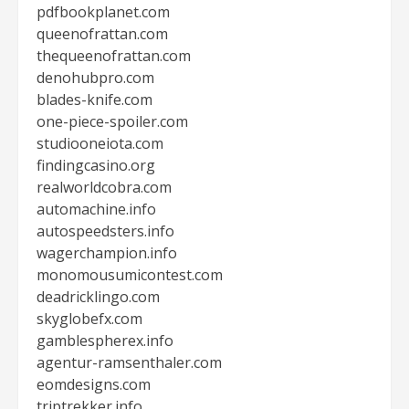
pdfbookplanet.com
queenofrattan.com
thequeenofrattan.com
denohubpro.com
blades-knife.com
one-piece-spoiler.com
studiooneiota.com
findingcasino.org
realworldcobra.com
automachine.info
autospeedsters.info
wagerchampion.info
monomousumicontest.com
deadricklingo.com
skyglobefx.com
gamblespherex.info
agentur-ramsenthaler.com
eomdesigns.com
triptrekker.info