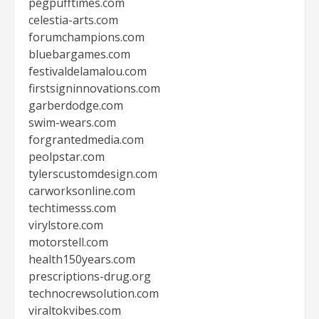
pegpufftimes.com
celestia-arts.com
forumchampions.com
bluebargames.com
festivaldelamalou.com
firstsigninnovations.com
garberdodge.com
swim-wears.com
forgrantedmedia.com
peolpstar.com
tylerscustomdesign.com
carworksonline.com
techtimesss.com
virylstore.com
motorstell.com
health150years.com
prescriptions-drug.org
technocrewsolution.com
viraltokvibes.com