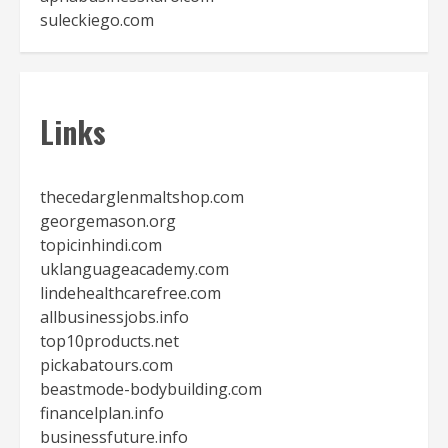
suleckiego.com
Links
thecedarglenmaltshop.com
georgemason.org
topicinhindi.com
uklanguageacademy.com
lindehealthcarefree.com
allbusinessjobs.info
top10products.net
pickabatours.com
beastmode-bodybuilding.com
financelplan.info
businessfuture.info