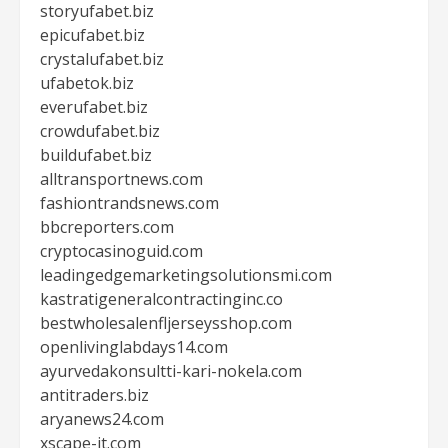
storyufabet.biz
epicufabet.biz
crystalufabet.biz
ufabetok.biz
everufabet.biz
crowdufabet.biz
buildufabet.biz
alltransportnews.com
fashiontrandsnews.com
bbcreporters.com
cryptocasinoguid.com
leadingedgemarketingsolutionsmi.com
kastratigeneralcontractinginc.co
bestwholesalenfljerseysshop.com
openlivinglabdays14.com
ayurvedakonsultti-kari-nokela.com
antitraders.biz
aryanews24.com
xscape-it.com